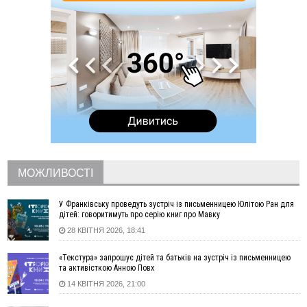
автобусні маршрути з та на Прикарпаття
11:43
Прикарпаття втратило у війні з росією ще двох захисників
11:15
У Львові пʼяний чоловік з мисливською рушницею
погрожував убити сусідів
10:46
Як блендер спрощує приготування страв різної текстури
09:49
Рятувальники двічі допомогли людям, які заблукали на
Надвірнянщині
09:13
Яку погоду прогнозують синоптики на Прикарпатті цього
тижня
08:39
На війні загинув захисник з Болехівської громади Андрій
Прокіпчин
МОЖЛИВОСТІ
08:08
Росія атакувала завод Kromberg & Schubert у Житомирі:
виробництво автокомпонентів призупинено
У Франківську проведуть зустріч із письменницею Юлітою Ран для
Вчора
дітей: говоритимуть про серію книг про Мавку
28 КВІТНЯ 2026, 18:41
21:36
«Не будь байдужим». У десятках містах Польщі вийшли на
акції проти нападів на українців
«Текстура» запрошує дітей та батьків на зустріч із письменницею
21:14
На Надвірнянщині чоловік застрелив кота з пневматики:
та активісткою Анною Повх
поліція відкрила провадження
14 КВІТНЯ 2026, 21:00
18:31
У Франківську водійка Volkswagen збила 12-річного