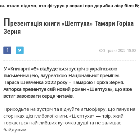
и: стало відомо, хто фігурує у справі про дерибан лісу біля Б
П
резентація книги «Шептуха» Тамари Горіха
Зерня
3 Травня 2025, 18:00
У «Книгарні «Є» відбудеться зустріч з українською
письменницею, лауреаткою Національної премії ім.
Тараса Шевченка 2022 року – Тамарою Горіха Зерня.
Авторка презентує свій новий роман «Шептуха», що вже
встиг завоювати серця читачів.
Приходьте на зустріч та відчуйте атмосферу, що панує на
сторінках цієї глибокої книги. «Шептуха» — твір, який
торкається найглибших куточків душі та не залишає
байдужим.