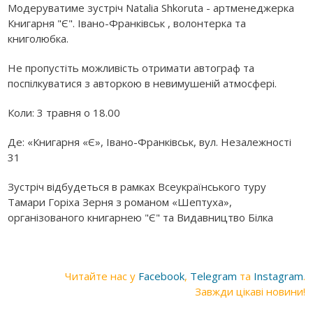
Модеруватиме зустріч Natalia Shkoruta - артменеджерка
Книгарня "Є". Івано-Франківськ , волонтерка та
книголюбка.
Не пропустіть можливість отримати автограф та
поспілкуватися з авторкою в невимушеній атмосфері.
Коли: 3 травня о 18.00
Де: «Книгарня «Є», Івано-Франківськ, вул. Незалежності
31
Зустріч відбудеться в рамках Всеукраїнського туру
Тамари Горіха Зерня з романом «Шептуха»,
організованого книгарнею "Є" та Видавництво Білка
Читайте нас у
Facebook
,
Telegram
та
Instagram
.
Завжди цікаві новини!