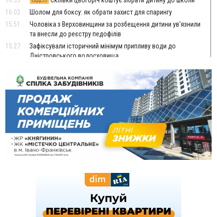
16:02
Шолом для боксу: як обрати захист для спарингу
15:51
Чоловіка з Верховинщини за розбещення дитини ув'язнили
та внесли до реєстру педофілів
15:27
Зафіксували історичний мінімум припливу води до
Дністровського водосховища
15:06
Керівник відділу прокуратури, депутат і чиновники:
стало відомо, хто фігурує у справі про дерибан лісу біля
Буковелю
14:33
ТОП крафтових витриманих сирів українського
виробництва
13:46
У Косові судили чоловіка за підпал туалету, через який
згорів сарай і пошкодило хату
13:28
Скандал із собакою на «Новій пошті» стався у Слов'янську,
а не у Франківську. Працівників передумали звільняти
13:04
У Старому Гвіздці через гучний мотоцикл чоловік
влаштував стрілянину - обійшовся штрафом
12:10
Франківця, який приїхав до родичів у росію, засудили
до 13 років за донати в Україні
12:05
Мінвідновлення оголосило конкурс на міжобласні