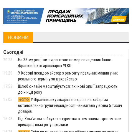
НОВИНИ
Сьогодні
20:23
На 33-му році життя раптово помер священник Івано-
Франківської архієпархії УГКЦ
19:29
У Косові псевдомайстер з ремонту пральних машин уник
реального терміну за шахрайство
17:53
Шлюб онлайн масштабується: які нові опції запрацюють
до кінця року
17:05
У Франківську лікарка погоріла на хабарі за
ФОТО
встановлення групи інвалідності - вимагала у воїна 5 тисяч
доларів
16:48
Під Хом'яком заблукала туристка з немовлям - допомогли
прикарпатські рятувальники
16:35
Скільки цьогоріч коштує зібрати дитину до школи
ВІДЕО