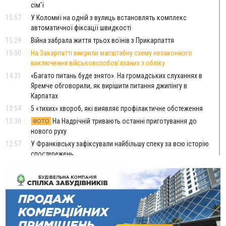
сім'ї
15:57
У Коломиї на одній з вулиць встановлять комплекс
автоматичної фіксації швидкості
15:29
Війна забрала життя трьох воїнів з Прикарпаття
15:00
На Закарпатті викрили масштабну схему незаконного
виключення військовозобов’язаних з обліку
14:31
«Багато питань буде знято». На громадських слуханнях в
Яремче обговорили, як вирішити питання джипінгу в
Карпатах
13:54
5 «тихих» хвороб, які виявляє профілактичне обстеження
13:30
На Надрічній тривають останні приготування до
ФОТО
нового руху
12:57
У Франківську зафіксували найбільшу спеку за всю історію
спостережень
12:24
Лікування наркоманії Київ: чому важливо розпочати
терапію якомога раніше
12:00
Франківця, який у Косові викрав за магазину понад 640
тисяч гривень у валюті, засудили до 5 років
11:50
Податкова передасть в Міноборони для "Оберегу" дані про
чоловіків 18–60 років