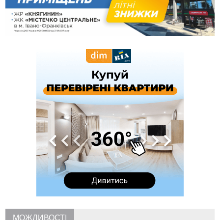
11:20
Водійка, яку на Сухомлинського побив інший керманич,
відмовилася від обвинувачення — справу закрили
10:45
У Франківську, Коломиї, Долині та Яремче 6 серпня
зафіксували рекордну спеку
10:02
Змушував надсилати інтимні фото: на Прикарпатті
затримали підозрюваного у розбещенні малолітньої
09:22
АМКУ розпочав справу проти Гвіздецької селищної ради
через різні ставки земельного податку
08:54
Синоптики попереджають про значний дощ на Прикарпатті
до кінця п'ятниці
08:45
Нафтогазову площу на межі Прикарпаття та Львівщини
повторно виставили на аукціон за 830 млн
Вчора
18:46
У Польщі невідомі скоїли наругу над могилою УПА
ФОТО
17:45
Сили оборони уразила Ярославський НПЗ та кораблі
берегової охорони фсб у Керчі
17:17
Скарби Музею писанкового розпису побачать
ВІДЕО
далеко за межами Коломиї
16:42
Поблизу Франківська п'яний на Chevrolet втікав від поліції
МОЖЛИВОСТІ