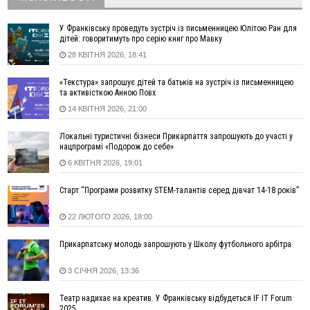
16:27
На Прикарпатті триває декларування вогнепальної зброї:
уже зареєстровано 282 одиниці
У Франківську проведуть зустріч із письменницею Юлітою Ран для
дітей: говоритимуть про серію книг про Мавку
15:58
Понад 9 тис. прикарпатських вступників отримали
28 КВІТНЯ 2026, 18:41
рекомендації до зарахування на бакалаврат у ВНЗ
15:28
Кілька вулиць у Долині тимчасово залишаться без газу
«Текстура» запрошує дітей та батьків на зустріч із письменницею
15:02
У Старуні відбулася Патріарша проща
ФОТО
та активісткою Анною Повх
14:35
Не знає англійську на достатньому рівні. Франківець Лев
14 КВІТНЯ 2026, 21:00
Кишакевич не зможе стати суддею Міжнародного
кримінального суду
Локальні туристичні бізнеси Прикарпаття запрошують до участі у
нацпрограмі «Подорож до себе»
14:14
У Ворохті проведуть Кубок ФЛСУ зі стрибків на лижах,
6 КВІТНЯ 2026, 19:01
пам'яті оборонця Богдана Бухонка
13:30
На Калущині розшукали чоловіка, який три дні
ФОТО
Старт “Програми розвитку STEM-талантів серед дівчат 14-18 років”
блукав у лісі
13:14
Боднар розповів про реакцію влади Польщі на атаки на
22 ЛЮТОГО 2026, 18:00
українців та про зміни після 23 серпня
Прикарпатську молодь запрошують у Школу футбольного арбітра
12:31
"Едельвейси" щемливо привітали рідну Коломию з
ВІДЕО
Днем міста
3 СІЧНЯ 2026, 13:36
11:55
Вчора у Франківську, Коломиї, Долині та Яремче
зафіксували рекордну спеку
Театр надихає на креатив. У Франківську відбудеться IF IT Forum
11:45
У Надвірній п'яна жінка побила малолітнього хлопчика: суд
2025