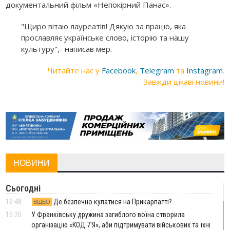
документальний фільм «Непокірний Панас».
"Щиро вітаю лауреатів! Дякую за працю, яка
прославляє українське слово, історію та нашу
культуру",- написав мер.
Читайте нас у
Facebook
,
Telegram
та
Instagram
.
Завжди цікаві новини!
НОВИНИ
Сьогодні
16:48
Де безпечно купатися на Прикарпатті?
ВІДЕО
16:20
У Франківську дружина загиблого воїна створила
організацію «КОД 7'Я», аби підтримувати військових та їхні