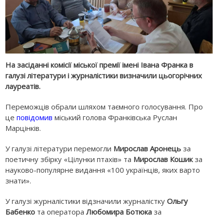
На засіданні комісії міської премії імені Івана Франка в
галузі літератури і журналістики визначили цьогорічних
лауреатів.
Переможців обрали шляхом таємного голосування. Про
це
повідомив
міський голова Франківська Руслан
Марцінків.
У галузі літератури перемогли
Мирослав Аронець
за
поетичну збірку «Цілунки птахів» та
Мирослав Кошик
за
науково-популярне видання «100 українців, яких варто
знати».
У галузі журналістики відзначили журналістку
Ольгу
Бабенко
та оператора
Любомира Ботюка
за