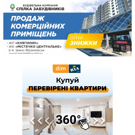
20:47
На "зебрі" у Франківську два мотоциклісти збили жінку
18:55
Прикарпаття серед лідерів за будівництвом новобудов і
рекордсмен за зростанням цін на житло
16:48
Де безпечно купатися на Прикарпатті?
ВІДЕО
16:20
У Франківську дружина загиблого воїна створила
організацію «КОД 7'Я», аби підтримувати військових та їхні
сім'ї
15:57
У Коломиї на одній з вулиць встановлять комплекс
автоматичної фіксації швидкості
15:29
Війна забрала життя трьох воїнів з Прикарпаття
15:00
На Закарпатті викрили масштабну схему незаконного
виключення військовозобов’язаних з обліку
14:31
«Багато питань буде знято». На громадських слуханнях в
Яремче обговорили, як вирішити питання джипінгу в
Карпатах
13:54
5 «тихих» хвороб, які виявляє профілактичне обстеження
13:30
На Надрічній тривають останні приготування до
ФОТО
нового руху
12:57
У Франківську зафіксували найбільшу спеку за всю історію
спостережень