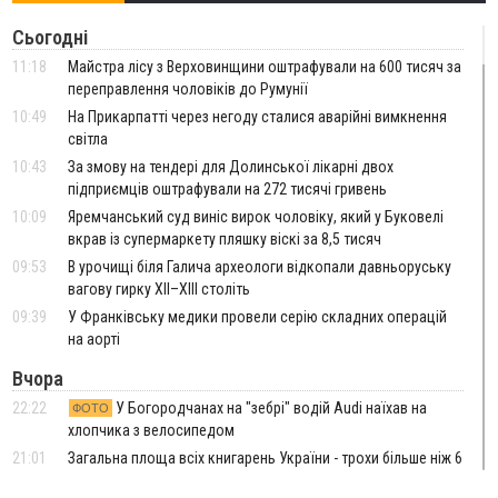
Сьогодні
11:18
Майстра лісу з Верховинщини оштрафували на 600 тисяч за
переправлення чоловіків до Румунії
10:49
На Прикарпатті через негоду сталися аварійні вимкнення
світла
10:43
За змову на тендері для Долинської лікарні двох
підприємців оштрафували на 272 тисячі гривень
10:09
Яремчанський суд виніс вирок чоловіку, який у Буковелі
вкрав із супермаркету пляшку віскі за 8,5 тисяч
09:53
В урочищі біля Галича археологи відкопали давньоруську
вагову гирку XII–XIII століть
09:39
У Франківську медики провели серію складних операцій
на аорті
Вчора
22:22
У Богородчанах на "зебрі" водій Audi наїхав на
ФОТО
хлопчика з велосипедом
21:01
Загальна площа всіх книгарень України - трохи більше ніж 6
футбольних полів