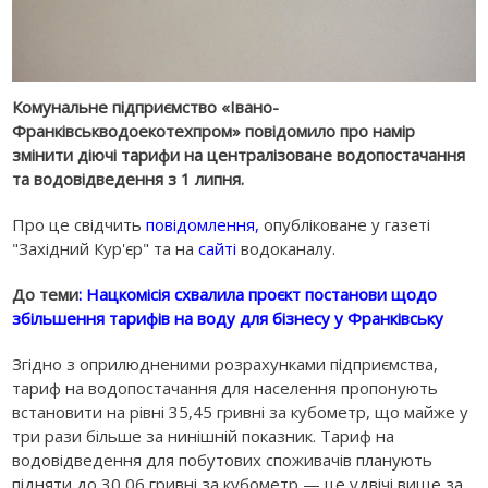
Комунальне підприємство «Івано-
Франківськводоекотехпром» повідомило про намір
змінити діючі тарифи на централізоване водопостачання
та водовідведення з 1 липня.
Про це свідчить
повідомлення,
опубліковане у газеті
"Західний Кур'єр" та на
сайті
водоканалу.
До теми
: Нацкомісія схвалила проєкт постанови щодо
збільшення тарифів на воду для бізнесу у Франківську
Згідно з оприлюдненими розрахунками підприємства,
тариф на водопостачання для населення пропонують
встановити на рівні 35,45 гривні за кубометр, що майже у
три рази більше за нинішній показник. Тариф на
водовідведення для побутових споживачів планують
підняти до 30,06 гривні за кубометр — це удвічі вище за