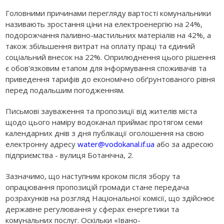
Головними причинами перегляду вартості комунальники
називають зростання ціни на електроенергію на 24%,
подорожчання паливно-мастильних матеріалів на 42%, а
також збільшення витрат на оплату праці та єдиний
соціальний внесок на 22%. Оприлюднення цього рішення
є обов'язковим етапом для інформування споживачів та
приведення тарифів до економічно обґрунтованого рівня
перед подальшим погодженням.
Письмові зауваження та пропозиції від жителів міста
щодо цього наміру водоканал приймає протягом семи
календарних днів з дня публікації оголошення на свою
електронну адресу
water@vodokanal.if.ua
або за адресою
підприємства - вулиця Ботанічна, 2.
Зазначимо, що наступним кроком після збору та
опрацювання пропозицій громади стане передача
розрахунків на розгляд Національної комісії, що здійснює
державне регулювання у сферах енергетики та
комунальних послуг. Оскільки «Івано-