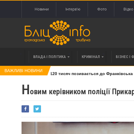
Новини
Інтерв'ю
Фото
Відео
ВЛАДА І ПОЛІТИКА
КРИМІНАЛ
БІЗНЕС І 
ВАЖЛИВІ НОВИНИ
лі права вимоги за 120 тисяч позивається до Франківська на 
Н
овим керівником поліції Прика