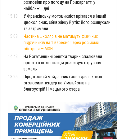
розповіли про погоду на Прикарпатті у
найближчі дні
15:18
У Франківську мотоцикліст врізався в інший
двоколісник, збив жінку й утік: його розшукали
та затримали
15:08
Частина школярів не матимуть фізичних
підручників на 1 вересня через російські
обстріли — МОН
14:43
На Рогатинщині рештки тварин спалювали
просто в полі: поліція розслідує отруєння
земель
13:25
Пірс, ігровий майданчик і зона для пікніків:
оголосили тендер на 7 мільйонів на
благоустрій Німецького озера
12:14
У Калуші на озері в міському парку масово
загинули качки та риба
11:18
Майстра лісу з Верховинщини оштрафували на
600 тисяч за переправлення чоловіків до
Румунії
10:49
На Прикарпатті через негоду сталися аварійні
вимкнення світла