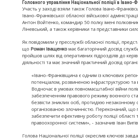
Головного управління Національної поліції в Івано-Ф
Участь у заході взяли також Голова Івано-Франківс
Івано-Франківської обласної військової адміністрац
Антон Войтенко, командир 50 полку імені полковни
Ліневський, а також керівники та представники сил
Як повідомили у пресслужбі обласної поліції, предс
що
Роман Іващенко
має багаторічний досвід служби 
пройшов шлях від оперативних підрозділів до кері
діяльності та має значний практичний досвід органі
«Івано-Франківщина є одним із ключових регіо
потенціалом, розвиненою інфраструктурою та
Водночас в умовах повномасштабної війни поліц
забезпеченням правового режиму воєнного ста
безвісти зниклих осіб, протидією незаконному о
організованою злочинністю. Переконаний, що 
забезпечити ефективну роботу поліції області
правоохоронної системи», - зазначив Іван Вигів
Голова Національної поліції окреслив ключові завд