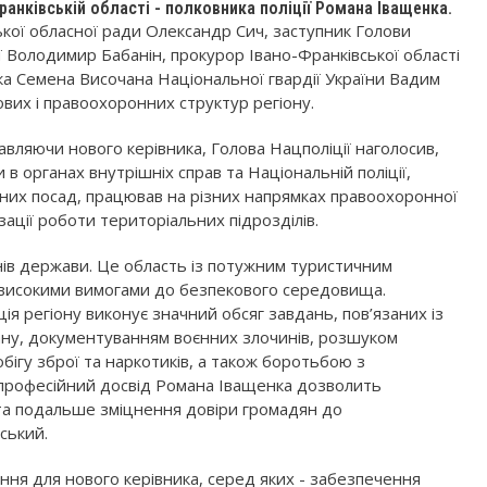
ранківській області - полковника поліції Романа Іващенка.
ької обласної ради Олександр Сич, заступник Голови
ії Володимир Бабанін, прокурор Івано-Франківської області
ка Семена Височана Національної гвардії України Вадим
ових і правоохоронних структур регіону.
тавляючи нового керівника, Голова Нацполіції наголосив,
в органах внутрішніх справ та Національній поліції,
вних посад, працював на різних напрямках правоохоронної
зації роботи територіальних підрозділів.
нів держави. Це область із потужним туристичним
 високими вимогами до безпекового середовища.
ія регіону виконує значний обсяг завдань, пов’язаних із
ну, документуванням воєнних злочинів, розшуком
бігу зброї та наркотиків, а також боротьбою з
професійний досвід Романа Іващенка дозволить
 та подальше зміцнення довіри громадян до
ський.
ання для нового керівника, серед яких - забезпечення