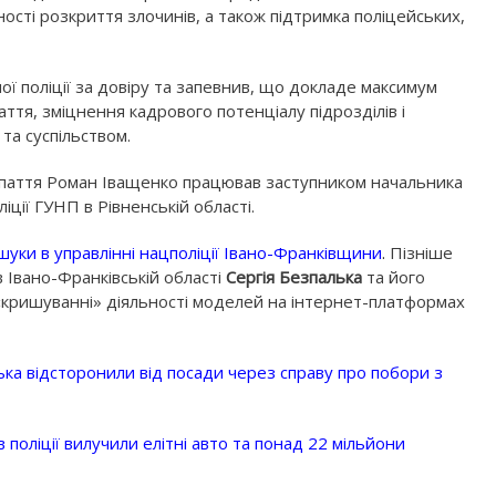
ості розкриття злочинів, а також підтримка поліцейських,
ї поліції за довіру та запевнив, що докладе максимум
тя, зміцнення кадрового потенціалу підрозділів і
та суспільством.
арпаття Роман Іващенко працював заступником начальника
ції ГУНП в Рівненській області.
уки в управлінні нацполіції Івано-Франківщини
.
Пізніше
 Івано-Франківській області
Сергія Безпалька
та його
«кришуванні» діяльності моделей на інтернет-платформах
ька відсторонили від посади через справу про побори з
 поліції вилучили елітні авто та понад 22 мільйони