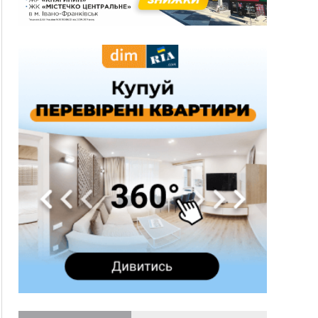
10:43
За змову на тендері для Долинської лікарні
двох підприємців оштрафували на 272 тисячі
гривень
10:09
Яремчанський суд виніс вирок чоловіку, який
у Буковелі вкрав із супермаркету пляшку віскі
за 8,5 тисяч
09:53
В урочищі біля Галича археологи відкопали
давньоруську вагову гирку XII–XIII століть
09:39
У Франківську медики провели серію
складних операцій на аорті
Вчора
22:22
У Богородчанах на "зебрі" водій Audi
ФОТО
наїхав на хлопчика з велосипедом
21:01
Загальна площа всіх книгарень України - трохи
більше ніж 6 футбольних полів
20:47
На "зебрі" у Франківську два мотоциклісти
збили жінку
18:55
Прикарпаття серед лідерів за будівництвом
новобудов і рекордсмен за зростанням цін на