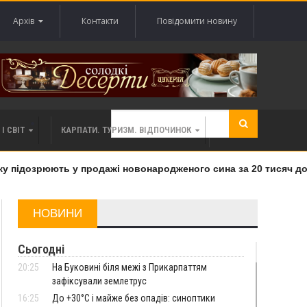
Архів
Контакти
Повідомити новину
І СВІТ
КАРПАТИ. ТУРИЗМ. ВІДПОЧИНОК
підозрюють у продажі новонародженого сина за 20 тисяч долар
НОВИНИ
Сьогодні
20:25
На Буковині біля межі з Прикарпаттям
зафіксували землетрус
16:25
До +30°C і майже без опадів: синоптики