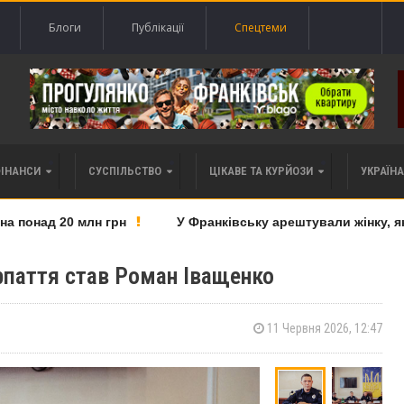
Блоги
Публікації
Спецтеми
ФІНАНСИ
СУСПІЛЬСТВО
ЦІКАВЕ ТА КУРЙОЗИ
УКРАЇНА 
понад 20 млн грн
У Франківську арештували жінку, яку 
рпаття став Роман Іващенко
11 Червня 2026, 12:47