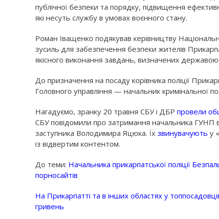
публічної безпеки та порядку, підвищення ефективн
які несуть службу в умовах воєнного стану.
Роман Іващенко подякував керівництву Національно
зусиль для забезпечення безпеки жителів Прикарпат
якісного виконання завдань, визначених державою 
До призначення на посаду корівника поліції Прик
Головного управління — начальник кримінальної полі
Нагадуємо, зранку 20 травня СБУ і ДБР
провели обш
СБУ повідомили про затримання начальника ГУНП в
заступника Володимира Яцюка. Їх
звинувачують
у 
із відвертим контентом.
До теми:
Начальника прикарпатської поліції Безпал
порносайтів
На Прикарпатті та в інших областях у топпосадовців
гривень