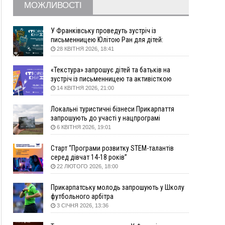
житло
МОЖЛИВОСТІ
16:48
Де безпечно купатися на Прикарпатті?
ВІДЕО
16:20
У Франківську дружина загиблого воїна
У Франківську проведуть зустріч із
створила організацію «КОД 7'Я», аби
письменницею Юлітою Ран для дітей:
підтримувати військових та їхні сім'ї
говоритимуть про серію книг про Мавку
28 КВІТНЯ 2026, 18:41
15:57
У Коломиї на одній з вулиць встановлять
комплекс автоматичної фіксації швидкості
«Текстура» запрошує дітей та батьків на
зустріч із письменницею та активісткою
15:29
Війна забрала життя трьох воїнів з
Анною Повх
14 КВІТНЯ 2026, 21:00
Прикарпаття
15:00
На Закарпатті викрили масштабну схему
Локальні туристичні бізнеси Прикарпаття
незаконного виключення
запрошують до участі у нацпрограмі
військовозобов’язаних з обліку
«Подорож до себе»
6 КВІТНЯ 2026, 19:01
14:31
«Багато питань буде знято». На громадських
слуханнях в Яремче обговорили, як вирішити
Старт “Програми розвитку STEM-талантів
питання джипінгу в Карпатах
серед дівчат 14-18 років”
22 ЛЮТОГО 2026, 18:00
13:54
5 «тихих» хвороб, які виявляє профілактичне
обстеження
Прикарпатську молодь запрошують у Школу
13:30
На Надрічній тривають останні
ФОТО
футбольного арбітра
приготування до нового руху
3 СІЧНЯ 2026, 13:36
12:57
У Франківську зафіксували найбільшу спеку за