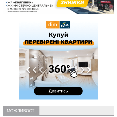
відмовилася від обвинувачення — справу закрили
10:45
У Франківську, Коломиї, Долині та Яремче 6 серпня
зафіксували рекордну спеку
10:02
Змушував надсилати інтимні фото: на Прикарпатті
затримали підозрюваного у розбещенні малолітньої
09:22
АМКУ розпочав справу проти Гвіздецької селищної ради
через різні ставки земельного податку
08:54
Синоптики попереджають про значний дощ на Прикарпатті
до кінця п'ятниці
08:45
Нафтогазову площу на межі Прикарпаття та Львівщини
повторно виставили на аукціон за 830 млн
Вчора
18:46
У Польщі невідомі скоїли наругу над могилою УПА
ФОТО
17:45
Сили оборони уразила Ярославський НПЗ та кораблі
берегової охорони фсб у Керчі
17:17
Скарби Музею писанкового розпису побачать
ВІДЕО
далеко за межами Коломиї
16:42
Поблизу Франківська п'яний на Chevrolet втікав від поліції
МОЖЛИВОСТІ
16:27
На Прикарпатті триває декларування вогнепальної зброї: