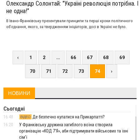
Олександр Солонтай: "Україні революція потрібна. І
не одна!"
В Івано-Франківську презентували принципи та перші кроки політичного
об’єднання, якого, за твердженням ініціаторів, досі в Україні не було.
‹
1
2
...
66
67
68
69
70
71
72
73
74
›
НОВИНИ
Сьогодні
16:48
Де безпечно купатися на Прикарпатті?
ВІДЕО
16:20
У Франківську дружина загиблого воїна створила
організацію «КОД 7'Я», аби підтримувати військових та їхні
сім'ї