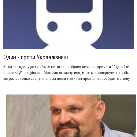
Один - проти Укрзалізниці
Коли за годину до прибуття потяга провідник починає кричати "Здавайте
постєльку!" - це дістає... Можемо огризнутися, можемо повернутися на бік і
ще раз солодко заснути, але за десять хвилин провідник розбудить знову.
Мало хто знає, що у цьому випадку провідник порушує права пасажирів. А
це лише одне маленьке з багатьох порушень, з якими вже й звиклися
клієнти залізниці. Як з ними боротися?