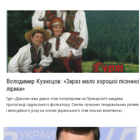
Володимир Кузнєцов: «Зараз мало хорошої пісенної
лірики»
Гурт «Дзвони» вже давно став популярним на Прикарпатті завдяки
пропаганді гуцульського фольклору. Синтез сучасних танцювальних ритмів
і мелодійного року на основі українського став їхньою візитівкою.