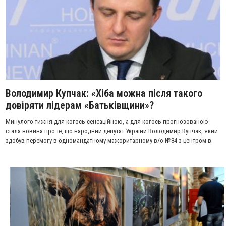
Володимир Купчак: «Хіба можна після такого
довіряти лідерам «Батьківщини»?
Минулого тижня для когось сенсаційною, а для когось прогнозованою
стала новина про те, що народний депутат України Володимир Купчак, який
здобув перемогу в одномандатному мажоритарному в/о №84 з центром в
Тисмениці, вийшов з парламентської фракції «Батьківщина».