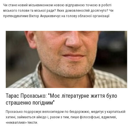
Чи стане новий міськвиконком новою відправною точкою в роботі
міського голови та міської ради? Яких домовленостей досягнуто? Чи
претендуватиме Віктор Анушкевичус на голову обласної організації
об’єднаного Руху? Що очікуватиме Івано-Франківськ в контексті майбутніх
президентських та місцевих виборів? Про це й не тільки – в інтерв’ю
міського голови Віктора Анушкевичуса «Західному кур’єру».
Тарас Прохасько: "Моє літературне життя було
страшенно погідним"
Прохасько подорожує велосипедом по бездоріжжю, медитує у карпатській
хатині, займається айкідо і, разом з тим, пише філософські, вдумливі,
«неквапливі» тексти.