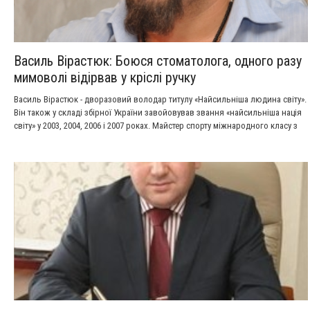
Василь Вірастюк: Боюся стоматолога, одного разу
мимоволі відірвав у кріслі ручку
Василь Вірастюк - дворазовий володар титулу «Найсильніша людина світу».
Він також у складі збірної України завойовував звання «найсильніша нація
світу» у 2003, 2004, 2006 і 2007 роках. Майстер спорту міжнародного класу з
легкої атлетики (штовхання ядра). Силовим багатоборством почав
займатися з 2000 року. У 2006 році йому було присвоєно звання Заслужений
майстер спорту України. У 2008 році богатир пішов з великого спорту.