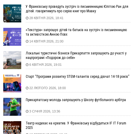
уже зареєстровано 282 одиниці
У Франківську проведуть зустріч із письменницею Юлітою Ран для
дітей: говоритимуть про серію книг про Мавку
15:58
Понад 9 тис. прикарпатських вступників отримали
28 КВІТНЯ 2026, 18:41
рекомендації до зарахування на бакалаврат у ВНЗ
15:28
Кілька вулиць у Долині тимчасово залишаться без газу
«Текстура» запрошує дітей та батьків на зустріч із письменницею
15:02
У Старуні відбулася Патріарша проща
ФОТО
та активісткою Анною Повх
14:35
Не знає англійську на достатньому рівні. Франківець Лев
14 КВІТНЯ 2026, 21:00
Кишакевич не зможе стати суддею Міжнародного
кримінального суду
Локальні туристичні бізнеси Прикарпаття запрошують до участі у
нацпрограмі «Подорож до себе»
14:14
У Ворохті проведуть Кубок ФЛСУ зі стрибків на лижах,
6 КВІТНЯ 2026, 19:01
пам'яті оборонця Богдана Бухонка
13:30
На Калущині розшукали чоловіка, який три дні
ФОТО
Старт “Програми розвитку STEM-талантів серед дівчат 14-18 років”
блукав у лісі
13:14
Боднар розповів про реакцію влади Польщі на атаки на
22 ЛЮТОГО 2026, 18:00
українців та про зміни після 23 серпня
Прикарпатську молодь запрошують у Школу футбольного арбітра
12:31
"Едельвейси" щемливо привітали рідну Коломию з
ВІДЕО
Днем міста
3 СІЧНЯ 2026, 13:36
11:55
Вчора у Франківську, Коломиї, Долині та Яремче
зафіксували рекордну спеку
Театр надихає на креатив. У Франківську відбудеться IF IT Forum
11:45
У Надвірній п'яна жінка побила малолітнього хлопчика: суд
2025
призначив штраф і 30 тисяч компенсації