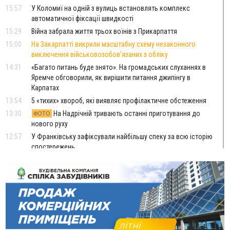
15:57
У Коломиї на одній з вулиць встановлять комплекс
автоматичної фіксації швидкості
15:29
Війна забрала життя трьох воїнів з Прикарпаття
15:00
На Закарпатті викрили масштабну схему незаконного
виключення військовозобов’язаних з обліку
14:31
«Багато питань буде знято». На громадських слуханнях в
Яремче обговорили, як вирішити питання джипінгу в
Карпатах
13:54
5 «тихих» хвороб, які виявляє профілактичне обстеження
13:30
На Надрічній тривають останні приготування до
ФОТО
нового руху
12:57
У Франківську зафіксували найбільшу спеку за всю історію
спостережень
12:24
Лікування наркоманії Київ: чому важливо розпочати
терапію якомога раніше
12:00
Франківця, який у Косові викрав за магазину понад 640
тисяч гривень у валюті, засудили до 5 років
11:50
Податкова передасть в Міноборони для "Оберегу" дані про
чоловіків 18–60 років
11:20
Водійка, яку на Сухомлинського побив інший керманич,