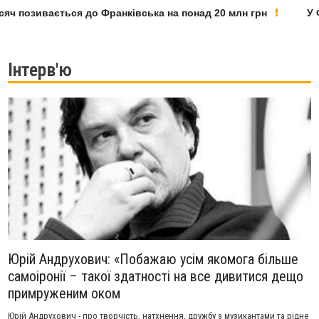
позивається до Франківська на понад 20 млн грн
У Фран
Інтерв'ю
Юрій Андрухович: «Побажаю усім якомога більше
самоіронії – такої здатності на все дивитися дещо
примруженим оком
Юрій Андрухович - про творчість, натхнення, дружбу з музикантами та рідне