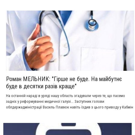
монопольним становищем, що призвели до ущемлення інтересів
споживачів», - йдеться у повідомленні. Детальніше про «злочин і кару»
говоримо з директором КП «Єдиний розрахунковий центр» Вадимом
Войтиком.
Роман МЕЛЬНИК: "Гірше не буде. На майбутнє
буде в десятки разів краще"
На останній нараді в уряді нашу область згадували через те, що пасемо
задніх у реформуванні медичної галузі... Заступник голови
облдержадміністрації Василь Плавюк навіть їздив з цього приводу у Кабмін
«на килим».