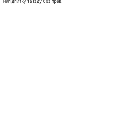
напідпитку та їзду без прав.