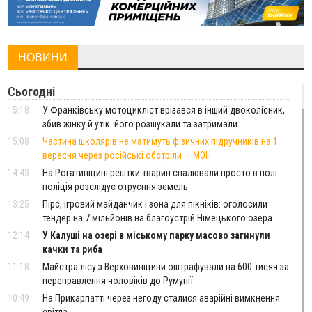
НОВИНИ
Сьогодні
15:18
У Франківську мотоцикліст врізався в інший двоколісник,
збив жінку й утік: його розшукали та затримали
15:08
Частина школярів не матимуть фізичних підручників на 1
вересня через російські обстріли — МОН
14:43
На Рогатинщині рештки тварин спалювали просто в полі:
поліція розслідує отруєння земель
13:25
Пірс, ігровий майданчик і зона для пікніків: оголосили
тендер на 7 мільйонів на благоустрій Німецького озера
12:14
У Калуші на озері в міському парку масово загинули
качки та риба
11:18
Майстра лісу з Верховинщини оштрафували на 600 тисяч за
переправлення чоловіків до Румунії
10:49
На Прикарпатті через негоду сталися аварійні вимкнення
світла