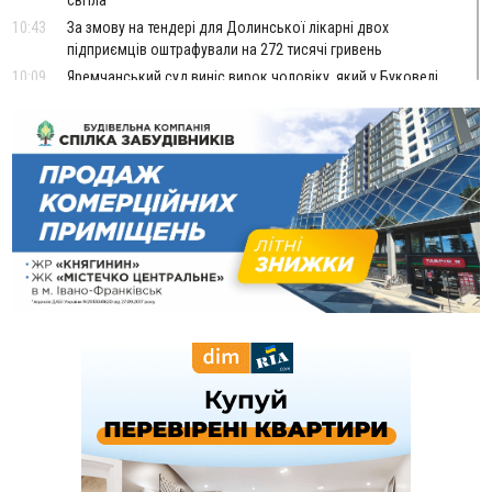
10:43
За змову на тендері для Долинської лікарні двох
підприємців оштрафували на 272 тисячі гривень
10:09
Яремчанський суд виніс вирок чоловіку, який у Буковелі
вкрав із супермаркету пляшку віскі за 8,5 тисяч
09:53
В урочищі біля Галича археологи відкопали давньоруську
вагову гирку XII–XIII століть
09:39
У Франківську медики провели серію складних операцій
на аорті
Вчора
22:22
У Богородчанах на "зебрі" водій Audi наїхав на
ФОТО
хлопчика з велосипедом
21:01
Загальна площа всіх книгарень України - трохи більше ніж 6
футбольних полів
20:47
На "зебрі" у Франківську два мотоциклісти збили жінку
18:55
Прикарпаття серед лідерів за будівництвом новобудов і
рекордсмен за зростанням цін на житло
16:48
Де безпечно купатися на Прикарпатті?
ВІДЕО
16:20
У Франківську дружина загиблого воїна створила
організацію «КОД 7'Я», аби підтримувати військових та їхні