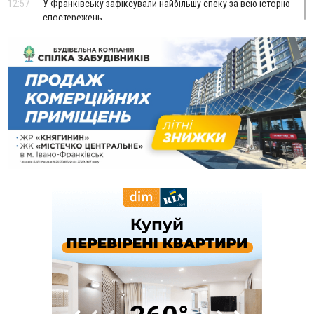
12:57
У Франківську зафіксували найбільшу спеку за всю історію
спостережень
12:24
Лікування наркоманії Київ: чому важливо розпочати
терапію якомога раніше
12:00
Франківця, який у Косові викрав за магазину понад 640
тисяч гривень у валюті, засудили до 5 років
11:50
Податкова передасть в Міноборони для "Оберегу" дані про
чоловіків 18–60 років
11:20
Водійка, яку на Сухомлинського побив інший керманич,
відмовилася від обвинувачення — справу закрили
10:45
У Франківську, Коломиї, Долині та Яремче 6 серпня
зафіксували рекордну спеку
10:02
Змушував надсилати інтимні фото: на Прикарпатті
затримали підозрюваного у розбещенні малолітньої
09:22
АМКУ розпочав справу проти Гвіздецької селищної ради
через різні ставки земельного податку
08:54
Синоптики попереджають про значний дощ на Прикарпатті
до кінця п'ятниці
08:45
Нафтогазову площу на межі Прикарпаття та Львівщини
повторно виставили на аукціон за 830 млн