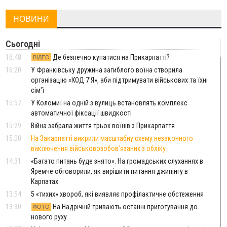
НОВИНИ
Сьогодні
16:48
Де безпечно купатися на Прикарпатті?
ВІДЕО
16:20
У Франківську дружина загиблого воїна створила
організацію «КОД 7'Я», аби підтримувати військових та їхні
сім'ї
15:57
У Коломиї на одній з вулиць встановлять комплекс
автоматичної фіксації швидкості
15:29
Війна забрала життя трьох воїнів з Прикарпаття
15:00
На Закарпатті викрили масштабну схему незаконного
виключення військовозобов’язаних з обліку
14:31
«Багато питань буде знято». На громадських слуханнях в
Яремче обговорили, як вирішити питання джипінгу в
Карпатах
13:54
5 «тихих» хвороб, які виявляє профілактичне обстеження
13:30
На Надрічній тривають останні приготування до
ФОТО
нового руху