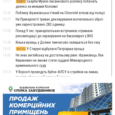
17:17
Скарби Музею писанкового розпису побачать
ВІДЕО
далеко за межами Коломиї
16:42
Поблизу Франківська п'яний на Chevrolet втікав від поліції
16:27
На Прикарпатті триває декларування вогнепальної зброї:
уже зареєстровано 282 одиниці
15:58
Понад 9 тис. прикарпатських вступників отримали
рекомендації до зарахування на бакалаврат у ВНЗ
15:28
Кілька вулиць у Долині тимчасово залишаться без газу
15:02
У Старуні відбулася Патріарша проща
ФОТО
14:35
Не знає англійську на достатньому рівні. Франківець Лев
Кишакевич не зможе стати суддею Міжнародного
кримінального суду
14:14
У Ворохті проведуть Кубок ФЛСУ зі стрибків на лижах,
пам'яті оборонця Богдана Бухонка
13:30
На Калущині розшукали чоловіка, який три дні
ФОТО
блукав у лісі
13:14
Боднар розповів про реакцію влади Польщі на атаки на
українців та про зміни після 23 серпня
12:31
"Едельвейси" щемливо привітали рідну Коломию з
ВІДЕО
Днем міста