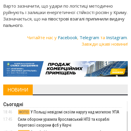
Варто зазначити, що удари по логістиці методично
руйнують і залишки енергетичної стійкості росіян у Криму.
Зазначається, що
на півострові взагалі припинили видачу
пального
.
Читайте нас у
Facebook
,
Telegram
та
Instagram
.
Завжди цікаві новини!
НОВИНИ
Сьогодні
18:46
У Польщі невідомі скоїли наругу над могилою УПА
ФОТО
17:45
Сили оборони уразила Ярославський НПЗ та кораблі
берегової охорони фсб у Керчі