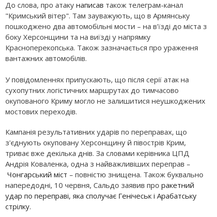
До слова, про атаку
написав
також телеграм-канал
"Кримський вітер". Там зауважують, що в Армянську
пошкоджено два автомобільні мости – на в'їзді до міста з
боку Херсонщини та на виїзді у напрямку
Красноперекопська. Також зазначається про ураження
вантажних автомобілів.
У повідомленнях припускають, що після серії атак на
сухопутних логістичних маршрутах до тимчасово
окупованого Криму могло не залишитися неушкоджених
мостових переходів.
Кампанія результативних ударів по переправах, що
з'єднують окуповану Херсонщину й півострів Крим,
триває вже декілька днів. За словами керівника ЦПД
Андрія Коваленка, одна з найважливіших переправ –
Чонгарський міст
– повністю знищена. Також буквально
напередодні, 10 червня, Сальдо заявив про
ракетний
удар по переправі, яка сполучає Генічеськ і Арабатську
стрілку.