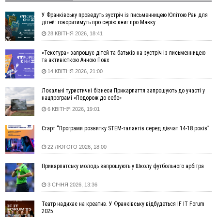
17:20
Українці подали рекордну кількість заяв до університетів.
Які спеціальності обирають
У Франківську проведуть зустріч із письменницею Юлітою Ран для
дітей: говоритимуть про серію книг про Мавку
16:43
Зарплати на Прикарпатті за місяць зросли на 10%, але до
28 КВІТНЯ 2026, 18:41
середньої по Україні ще далеко
16:14
Франківець, який стріляв біля АЗС, вийшов під заставу та
«Текстура» запрошує дітей та батьків на зустріч із письменницею
був повторно затриманий
та активісткою Анною Повх
15:54
Прикарпатець прийшов у Пенсійний та заявив поліції про
14 КВІТНЯ 2026, 21:00
гранату, бо йому не нарахували пенсію
14:59
У Болгарії затримали прикарпатця, який виготовляв
Локальні туристичні бізнеси Прикарпаття запрошують до участі у
нацпрограмі «Подорож до себе»
наркотики для міжнародного синдикату
6 КВІТНЯ 2026, 19:01
14:47
Стефанішина отримала нову підозру. Їй обирають
запобіжний захід
Старт “Програми розвитку STEM-талантів серед дівчат 14-18 років”
14:02
«Пілот з Лондона» видурив у жительки Коломийщини
майже 64 тисячі гривень
22 ЛЮТОГО 2026, 18:00
13:13
У четвер на Прикарпатті очікується сильна спека до 39°
Прикарпатську молодь запрошують у Школу футбольного арбітра
13:00
На Снятинщині спіймали чоловіка, який зливав з цистерни
у полі невідому речовину
3 СІЧНЯ 2026, 13:36
12:29
У МОЗ змінили підхід до госпіталізації та оновили правила
роботи стаціонарів
Театр надихає на креатив. У Франківську відбудеться IF IT Forum
12:07
На межі Прикарпаття і Тернопільщини невідомі засипали
2025