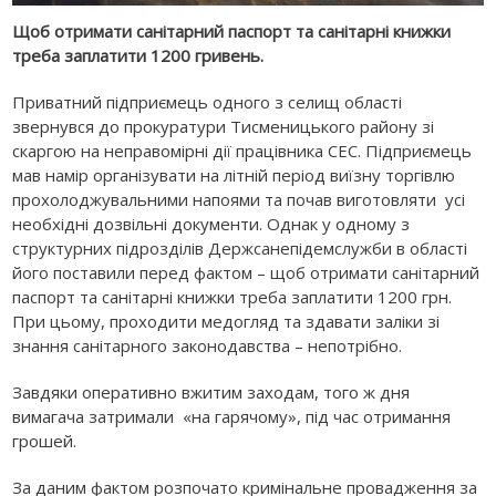
Щоб отримати санітарний паспорт та санітарні книжки
треба заплатити 1200 гривень.
Приватний підприємець одного з селищ області
звернувся до прокуратури Тисменицького району зі
скаргою на неправомірні дії працівника СЕС. Підприємець
мав намір організувати на літній період виїзну торгівлю
прохолоджувальними напоями та почав виготовляти усі
необхідні дозвільні документи. Однак у одному з
структурних підрозділів Держсанепідемслужби в області
його поставили перед фактом – щоб отримати санітарний
паспорт та санітарні книжки треба заплатити 1200 грн.
При цьому, проходити медогляд та здавати заліки зі
знання санітарного законодавства – непотрібно.
Завдяки оперативно вжитим заходам, того ж дня
вимагача затримали «на гарячому», під час отримання
грошей.
За даним фактом розпочато кримінальне провадження за