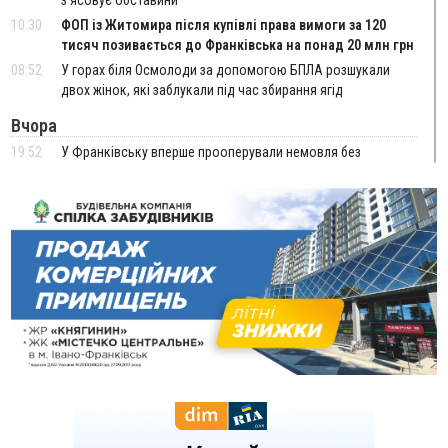
10:30
ФОП із Житомира після купівлі права вимоги за 120
тисяч позивається до Франківська на понад 20 млн грн
08:52
У горах біля Осмолоди за допомогою БПЛА розшукали
двох жінок, які заблукали під час збирання ягід
Вчора
19:52
У Франківську вперше прооперували немовля без
відкритої операції
18:42
На лінії зіткнення загинув керівник пошукового загону
"Плацдарм" Олексій Юков
18:11
СБС за дві доби уразили 13 енергооб'єктів на окупованих
територіях
17:20
Українці подали рекордну кількість заяв до університетів.
Які спеціальності обирають
16:43
Зарплати на Прикарпатті за місяць зросли на 10%, але до
середньої по Україні ще далеко
16:14
Франківець, який стріляв біля АЗС, вийшов під заставу та
був повторно затриманий
15:54
Прикарпатець прийшов у Пенсійний та заявив поліції про
гранату, бо йому не нарахували пенсію