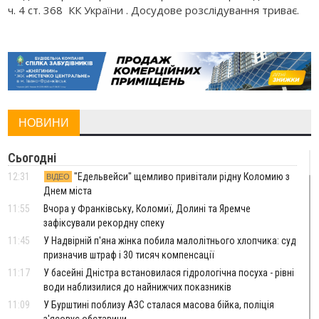
ч. 4 ст. 368 КК України . Досудове розслідування триває.
НОВИНИ
Сьогодні
12:31
"Едельвейси" щемливо привітали рідну Коломию з
ВІДЕО
Днем міста
11:55
Вчора у Франківську, Коломиї, Долині та Яремче
зафіксували рекордну спеку
11:45
У Надвірній п'яна жінка побила малолітнього хлопчика: суд
призначив штраф і 30 тисяч компенсації
11:17
У басейні Дністра встановилася гідрологічна посуха - рівні
води наблизилися до найнижчих показників
11:09
У Бурштині поблизу АЗС сталася масова бійка, поліція
з'ясовує обставини