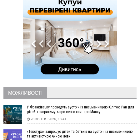
14:59
У Болгарії затримали прикарпатця, який виготовляв
наркотики для міжнародного синдикату
14:47
Стефанішина отримала нову підозру. Їй обирають
запобіжний захід
14:02
«Пілот з Лондона» видурив у жительки Коломийщини
майже 64 тисячі гривень
13:13
У четвер на Прикарпатті очікується сильна спека до 39°
13:00
На Снятинщині спіймали чоловіка, який зливав з цистерни
у полі невідому речовину
12:29
У МОЗ змінили підхід до госпіталізації та оновили правила
роботи стаціонарів
12:07
На межі Прикарпаття і Тернопільщини невідомі засипали
русло Золотої Липи та облаштували переправу
МОЖЛИВОСТІ
11:44
У Франківську та Яремче зафіксували нові температурні
рекорди
У Франківську проведуть зустріч із письменницею Юлітою Ран для
11:17
Росія вдарила по Харкову "Бандероллю": є постраждалі,
дітей: говоритимуть про серію книг про Мавку
пошкоджено цивільне підприємство
28 КВІТНЯ 2026, 18:41
10:54
Верховний суд повернув державі 1,5 га лісу із трьома
«Текстура» запрошує дітей та батьків на зустріч із письменницею
ставками в Івано-Франківській громаді
та активісткою Анною Повх