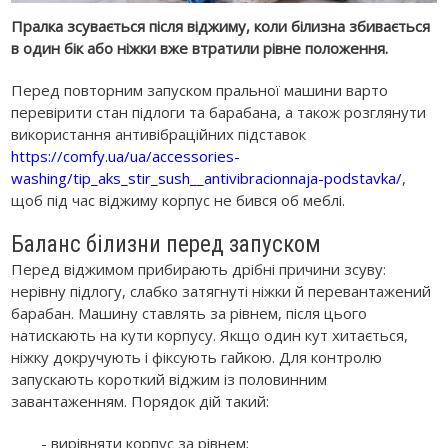
Пралка зсувається після віджиму, коли білизна збивається
в один бік або ніжки вже втратили рівне положення.
Перед повторним запуском пральної машини варто
перевірити стан підлоги та барабана, а також розглянути
використання антивібраційних підставок
https://comfy.ua/ua/accessories-
washing/tip_aks_stir_sush__antivibracionnaja-podstavka/
,
щоб під час віджиму корпус не бився об меблі.
Баланс білизни перед запуском
Перед віджимом прибирають дрібні причини зсуву:
нерівну підлогу, слабко затягнуті ніжки й перевантажений
барабан. Машину ставлять за рівнем, після цього
натискають на кути корпусу. Якщо один кут хитається,
ніжку докручують і фіксують гайкою. Для контролю
запускають короткий віджим із половинним
завантаженням. Порядок дій такий:
- вирівняти корпус за рівнем;