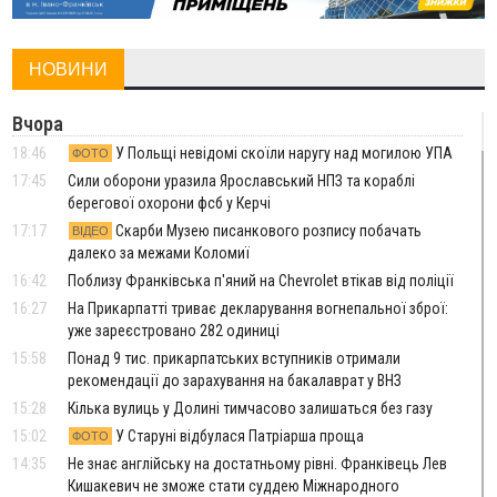
НОВИНИ
Вчора
18:46
У Польщі невідомі скоїли наругу над могилою УПА
ФОТО
17:45
Сили оборони уразила Ярославський НПЗ та кораблі
берегової охорони фсб у Керчі
17:17
Скарби Музею писанкового розпису побачать
ВІДЕО
далеко за межами Коломиї
16:42
Поблизу Франківська п'яний на Chevrolet втікав від поліції
16:27
На Прикарпатті триває декларування вогнепальної зброї:
уже зареєстровано 282 одиниці
15:58
Понад 9 тис. прикарпатських вступників отримали
рекомендації до зарахування на бакалаврат у ВНЗ
15:28
Кілька вулиць у Долині тимчасово залишаться без газу
15:02
У Старуні відбулася Патріарша проща
ФОТО
14:35
Не знає англійську на достатньому рівні. Франківець Лев
Кишакевич не зможе стати суддею Міжнародного