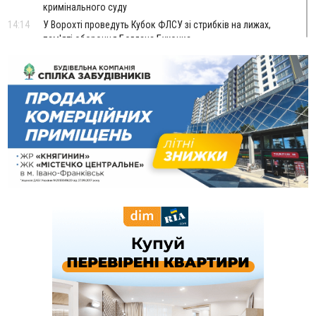
кримінального суду
14:14
У Ворохті проведуть Кубок ФЛСУ зі стрибків на лижах,
пам'яті оборонця Богдана Бухонка
13:30
На Калущині розшукали чоловіка, який три дні
ФОТО
блукав у лісі
13:14
Боднар розповів про реакцію влади Польщі на атаки на
українців та про зміни після 23 серпня
12:31
"Едельвейси" щемливо привітали рідну Коломию з
ВІДЕО
Днем міста
11:55
Вчора у Франківську, Коломиї, Долині та Яремче
зафіксували рекордну спеку
11:45
У Надвірній п'яна жінка побила малолітнього хлопчика: суд
призначив штраф і 30 тисяч компенсації
11:17
У басейні Дністра встановилася гідрологічна посуха - рівні
води наблизилися до найнижчих показників
11:09
У Бурштині поблизу АЗС сталася масова бійка, поліція
з'ясовує обставини
10:30
ФОП із Житомира після купівлі права вимоги за 120
тисяч позивається до Франківська на понад 20 млн грн
08:52
У горах біля Осмолоди за допомогою БПЛА розшукали