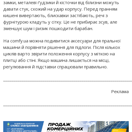
замки, металеві ґудзики й кісточки від білизни можуть
давати стук, схожий на удар корпусу. Перед пранням
кишені вивертають, блискавки застібають, речі з
фурнітурою кладуть у сітку. Це не прибирає зсув, але
зменшує шум і ризик пошкодити барабан.
На comfy.ua можна подивитися аксесуари для пральної
машини й порівняти рішення для підлоги. Після кількох
циклів варто звірити положення корпусу з міткою на
плитці або стіні. Якщо машина лишається на місці,
регулювання й підставки спрацювали правильно.
______________________________________________________________
Реклама
______________________________________________________________