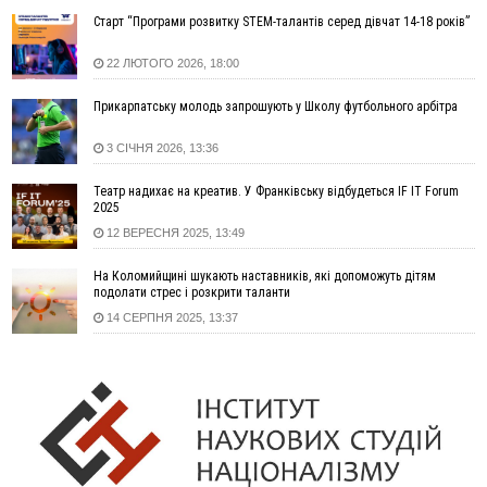
запобіжний захід
Старт “Програми розвитку STEM-талантів серед дівчат 14-18 років”
14:02
«Пілот з Лондона» видурив у жительки Коломийщини
майже 64 тисячі гривень
22 ЛЮТОГО 2026, 18:00
13:13
У четвер на Прикарпатті очікується сильна спека до 39°
Прикарпатську молодь запрошують у Школу футбольного арбітра
13:00
На Снятинщині спіймали чоловіка, який зливав з цистерни
у полі невідому речовину
3 СІЧНЯ 2026, 13:36
12:29
У МОЗ змінили підхід до госпіталізації та оновили правила
роботи стаціонарів
Театр надихає на креатив. У Франківську відбудеться IF IT Forum
12:07
На межі Прикарпаття і Тернопільщини невідомі засипали
2025
русло Золотої Липи та облаштували переправу
12 ВЕРЕСНЯ 2025, 13:49
11:44
У Франківську та Яремче зафіксували нові температурні
На Коломийщині шукають наставників, які допоможуть дітям
рекорди
подолати стрес і розкрити таланти
11:17
Росія вдарила по Харкову "Бандероллю": є постраждалі,
14 СЕРПНЯ 2025, 13:37
пошкоджено цивільне підприємство
10:54
Верховний суд повернув державі 1,5 га лісу із трьома
ставками в Івано-Франківській громаді
10:10
На Каскаді замість веж планують зробити сквер з
дитмайданчиком
09:31
На Верховинщині під час пожежі будинку травмувалась
жінка