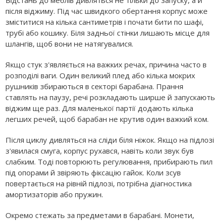
Відстань до меблів дивляться не тільки до запуску, а й
після віджиму. Під час швидкого обертання корпус може
зміститися на кілька сантиметрів і почати бити по шафі,
трубі або кошику. Біля задньої стінки лишають місце для
шлангів, щоб вони не натягувалися.
Якщо стук з'являється на важких речах, причина часто в
розподілі ваги. Один великий плед або кілька мокрих
рушників збираються в секторі барабана. Прання
ставлять на паузу, речі розкладають ширше й запускають
віджим ще раз. Для маленької партії додають кілька
легших речей, щоб барабан не крутив один важкий ком.
Після циклу дивляться на сліди біля ніжок. Якщо на підлозі
з'явилася смуга, корпус рухався, навіть коли звук був
слабким. Тоді повторюють регулювання, прибирають пил
під опорами й звіряють фіксацію гайок. Коли зсув
повертається на рівній підлозі, потрібна діагностика
амортизаторів або пружин.
Окремо стежать за предметами в барабані. Монети,