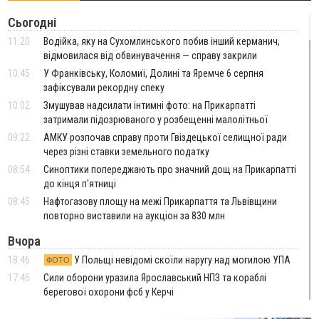
Сьогодні
11:20
Водійка, яку на Сухомлинського побив інший керманич,
відмовилася від обвинувачення — справу закрили
10:45
У Франківську, Коломиї, Долині та Яремче 6 серпня
зафіксували рекордну спеку
10:02
Змушував надсилати інтимні фото: на Прикарпатті
затримали підозрюваного у розбещенні малолітньої
09:22
АМКУ розпочав справу проти Гвіздецької селищної ради
через різні ставки земельного податку
08:54
Синоптики попереджають про значний дощ на Прикарпатті
до кінця п'ятниці
08:45
Нафтогазову площу на межі Прикарпаття та Львівщини
повторно виставили на аукціон за 830 млн
Вчора
18:46
У Польщі невідомі скоїли наругу над могилою УПА
ФОТО
17:45
Сили оборони уразила Ярославський НПЗ та кораблі
берегової охорони фсб у Керчі
17:17
Скарби Музею писанкового розпису побачать
ВІДЕО