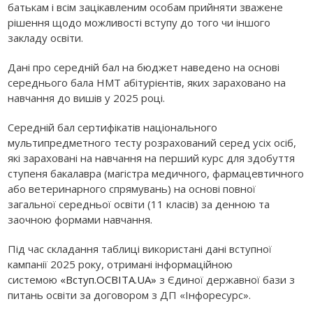
батькам і всім зацікавленим особам прийняти зважене
рішення щодо можливості вступу до того чи іншого
закладу освіти.
Дані про середній бал на бюджет наведено на основі
середнього бала НМТ абітурієнтів, яких зараховано на
навчання до вишів у 2025 році.
Середній бал сертифікатів національного
мультипредметного тесту розрахований серед усіх осіб,
які зараховані на навчання на перший курс для здобуття
ступеня бакалавра (магістра медичного, фармацевтичного
або ветеринарного спрямувань) на основі повної
загальної середньої освіти (11 класів) за денною та
заочною формами навчання.
Під час складання таблиці використані дані вступної
кампанії 2025 року, отримані інформаційною
системою
«Вступ.ОСВІТА.UA»
з Єдиної державної бази з
питань освіти за договором з ДП «Інфоресурс».