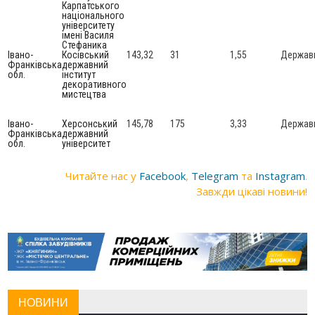
Карпатського
національного
університету
імені Василя
Стефаника
Івано-
Косівський
143,32
31
1,55
Держав
Франківська
державний
обл.
інститут
декоративного
мистецтва
Івано-
Херсонський
145,78
175
3,33
Держав
Франківська
державний
обл.
університет
Читайте нас у
Facebook
,
Telegram
та
Instagram
.
Завжди цікаві новини!
НОВИНИ