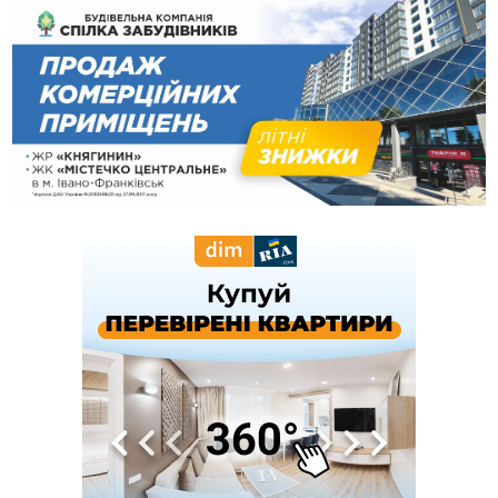
далеко за межами Коломиї
16:42
Поблизу Франківська п'яний на Chevrolet втікав від поліції
16:27
На Прикарпатті триває декларування вогнепальної зброї:
уже зареєстровано 282 одиниці
15:58
Понад 9 тис. прикарпатських вступників отримали
рекомендації до зарахування на бакалаврат у ВНЗ
15:28
Кілька вулиць у Долині тимчасово залишаться без газу
15:02
У Старуні відбулася Патріарша проща
ФОТО
14:35
Не знає англійську на достатньому рівні. Франківець Лев
Кишакевич не зможе стати суддею Міжнародного
кримінального суду
14:14
У Ворохті проведуть Кубок ФЛСУ зі стрибків на лижах,
пам'яті оборонця Богдана Бухонка
13:30
На Калущині розшукали чоловіка, який три дні
ФОТО
блукав у лісі
13:14
Боднар розповів про реакцію влади Польщі на атаки на
українців та про зміни після 23 серпня
12:31
"Едельвейси" щемливо привітали рідну Коломию з
ВІДЕО
Днем міста
11:55
Вчора у Франківську, Коломиї, Долині та Яремче