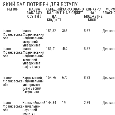
ЯКИЙ БАЛ ПОТРІБЕН ДЛЯ ВСТУПУ
РЕГІОН
НАЗВА
СЕРЕДНІЙ
ЗАРАХОВАНО
КОНКУРС
ФОР
ЗАКЛАДУ
БАЛ НМТ
НА БЮДЖЕТ
НА 1
ВЛАСНО
ОСВІТИ
￬
НА
БЮДЖЕТНЕ
БЮДЖЕТ
МІСЦЕ
Івано-
Івано-
159,52
366
5,67
Держав
Франківська
Франківський
обл.
національний
медичний
університет
Івано-
Івано-
151,41
462
5,57
Держав
Франківська
Франківський
обл.
національний
технічний
університет
нафти і газу
Івано-
Карпатський
154,76
670
8,33
Держав
Франківська
національний
обл.
університет
імені Василя
Стефаника
Івано-
Коломийський
144,84
19
2,89
Держав
Франківська
навчально-
обл.
науковий
інститут