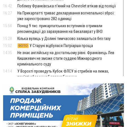
16:42
Поблизу Франківська п'яний на Chevrolet втікав від поліції
16:27
На Прикарпатті триває декларування вогнепальної зброї:
уже зареєстровано 282 одиниці
15:58
Понад 9 тис. прикарпатських вступників отримали
рекомендації до зарахування на бакалаврат у ВНЗ
15:28
Кілька вулиць у Долині тимчасово залишаться без газу
15:02
У Старуні відбулася Патріарша проща
ФОТО
14:35
Не знає англійську на достатньому рівні. Франківець Лев
Кишакевич не зможе стати суддею Міжнародного
кримінального суду
14:14
У Ворохті проведуть Кубок ФЛСУ зі стрибків на лижах,
пам'яті оборонця Богдана Бухонка
13:30
На Калущині розшукали чоловіка, який три дні
ФОТО
блукав у лісі
13:14
Боднар розповів про реакцію влади Польщі на атаки на
українців та про зміни після 23 серпня
12:31
"Едельвейси" щемливо привітали рідну Коломию з
ВІДЕО
Днем міста
11:55
Вчора у Франківську, Коломиї, Долині та Яремче