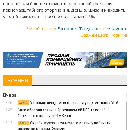
вони почали більше шанувати за останній рік / після
повномасштабного вторгнення. День вишиванки входить
у топ-5 таких свят - про нього згадали 17%.
Читайте нас у
Facebook
,
Telegram
та
Instagram
.
Завжди цікаві новини!
НОВИНИ
Вчора
18:46
У Польщі невідомі скоїли наругу над могилою УПА
ФОТО
17:45
Сили оборони уразила Ярославський НПЗ та кораблі
берегової охорони фсб у Керчі
17:17
Скарби Музею писанкового розпису побачать
ВІДЕО
далеко за межами Коломиї