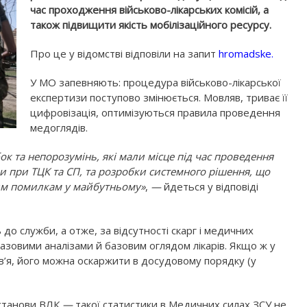
час проходження військово-лікарських комісій, а
також підвищити якість мобілізаційного ресурсу.
Про це у відомстві відповіли на запит
hromadske.
У МО запевняють: процедура військово-лікарської
експертизи поступово змінюється. Мовляв, триває її
цифровізація, оптимізуються правила проведення
медоглядів.
к та непорозумінь, які мали місце під час проведення
и при ТЦК та СП, та розробки системного рішення, що
вим помилкам у майбутньому»
,
—
йдеться у відповіді
о служби, а отже, за відсутності скарг і медичних
азовими аналізами й базовим оглядом лікарів. Якщо ж у
’я, його можна оскаржити в досудовому порядку (у
останови ВЛК
—
такої статистики в Медичних силах ЗСУ не