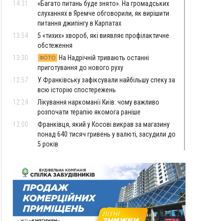
14:31
«Багато питань буде знято». На громадських
слуханнях в Яремче обговорили, як вирішити
питання джипінгу в Карпатах
13:54
5 «тихих» хвороб, які виявляє профілактичне
обстеження
13:30
На Надрічній тривають останні
ФОТО
приготування до нового руху
12:57
У Франківську зафіксували найбільшу спеку за
всю історію спостережень
12:24
Лікування наркоманії Київ: чому важливо
розпочати терапію якомога раніше
12:00
Франківця, який у Косові викрав за магазину
понад 640 тисяч гривень у валюті, засудили до
5 років
11:50
Податкова передасть в Міноборони для
"Оберегу" дані про чоловіків 18–60 років
11:20
Водійка, яку на Сухомлинського побив інший
керманич, відмовилася від обвинувачення —
справу закрили
10:45
У Франківську, Коломиї, Долині та Яремче 6
серпня зафіксували рекордну спеку