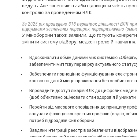
ведуть. Але запевняють: аби підвищити якість пров
контролю за проведенням ВЛК.
За 2025 рік проведено 318 перевірок діяльності ВЛК при
підсумками зазначених перевірок, перепризначено (змін
У Міноборони також заявили, що готують конкретні 
змінити систему відбору, медконтролю й навчання.
Вдосконалити обмін даними між системою «Оберіг»
забезпечити миттєву перевірку актуального статусу 
Забезпечити повноцінне функціонування електронно
контактні дані й місце проживання без особистого в
Впровадити доступ лікарів ВЛК до цифрових медични
(щоб об’єктивно оцінювати стан здоров’я й уникати
Перейти від масового оповіщення до принципу профе
залучати фахівців конкретних профілів (водіїв, зв’язк
потреб підрозділів Сил оборони.
Завдяки інтеграції реєстрів забезпечити відображен