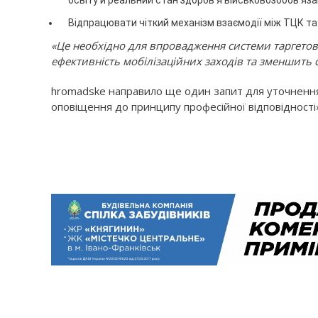
освіту й реальний стан здоров'я військовозобов'яз
Відпрацювати чіткий механізм взаємодії між ТЦК та 
«Це необхідно для впровадження системи таргето
ефективність мобілізаційних заходів та зменшить 
hromadske направило ще один запит для уточнення,
оповіщення до принципу професійної відповідності» 