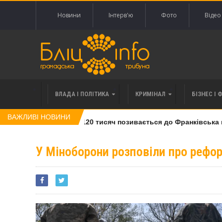
Новини
Інтерв'ю
Фото
Відео
ВЛАДА І ПОЛІТИКА
КРИМІНАЛ
БІЗНЕС І 
ВАЖЛИВІ НОВИНИ
лі права вимоги за 120 тисяч позивається до Франківська на 
У Міноборони розповіли про рефор