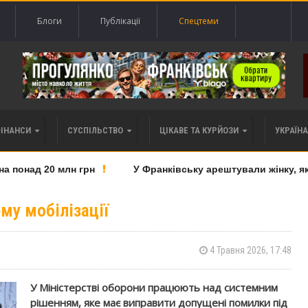
Блоги
Публікації
Спецтеми
ФІНАНСИ
СУСПІЛЬСТВО
ЦІКАВЕ ТА КУРЙОЗИ
УКРАЇНА 
понад 20 млн грн
У Франківську арештували жінку, яку 
му мобілізації
4 Травня 2026, 17:48
У Міністерстві оборони працюють над системним
рішенням, яке має виправити допущені помилки під