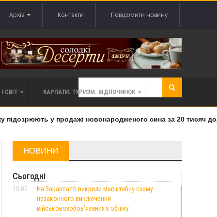
Архів
Контакти
Повідомити новину
І СВІТ
КАРПАТИ. ТУРИЗМ. ВІДПОЧИНОК
підозрюють у продажі новонародженого сина за 20 тисяч долар
НОВИНИ
Сьогодні
15:00
На Закарпатті викрили масштабну схему
незаконного виключення
військовозобов’язаних з обліку