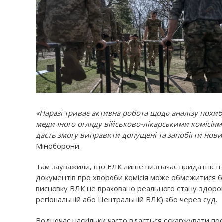
«Наразі триває активна робота щодо аналізу похибо
медичного огляду військово-лікарськими комісіям
дасть змогу виправити допущені та запобігти но
Міноборони.
Там зауважили, що ВЛК лише визначає придатність д
документів про хвороби комісія може обмежитися б
висновку ВЛК не враховано реального стану здоров
регіональній або Центральній ВЛК) або через суд.
Водночас наскільки часто вдається оскаржувати п