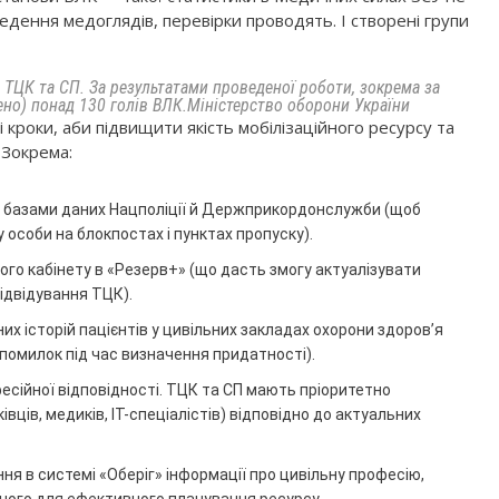
едення медоглядів, перевірки проводять. І створені групи
 ТЦК та СП. За результатами проведеної роботи, зокрема за
ено) понад 130 голів ВЛК.
Міністерство оборони України
кроки, аби підвищити якість мобілізаційного ресурсу та
 Зокрема:
, базами даних Нацполіції й Держприкордонслужби (щоб
особи на блокпостах і пунктах пропуску).
го кабінету в «Резерв+» (що дасть змогу актуалізувати
ідвідування ТЦК).
х історій пацієнтів у цивільних закладах охорони здоров’я
 помилок під час визначення придатності).
сійної відповідності. ТЦК та СП мають пріоритетно
івців, медиків, ІТ-спеціалістів) відповідно до актуальних
ня в системі «Оберіг» інформації про цивільну професію,