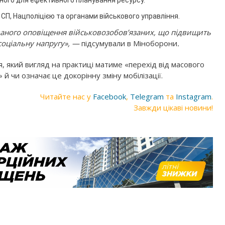
аного для ефективного планування ресурсу.
СП, Нацполіцією та органами військового управління.
ваного оповіщення військовозобов’язаних, що підвищить
соціальну напругу», —
підсумували в Міноборони
.
 який вигляд на практиці матиме «перехід від масового
й чи означає це докорінну зміну мобілізації.
Читайте нас у
Facebook
,
Telegram
та
Instagram
.
Завжди цікаві новини!