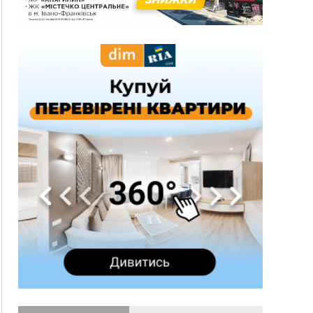
10:02
Змушував надсилати інтимні фото: на
Прикарпатті затримали підозрюваного у
розбещенні малолітньої
09:22
АМКУ розпочав справу проти Гвіздецької
селищної ради через різні ставки земельного
податку
08:54
Синоптики попереджають про значний дощ на
Прикарпатті до кінця п'ятниці
08:45
Нафтогазову площу на межі Прикарпаття та
Львівщини повторно виставили на аукціон за
830 млн
Вчора
18:46
У Польщі невідомі скоїли наругу над
ФОТО
могилою УПА
17:45
Сили оборони уразила Ярославський НПЗ та
кораблі берегової охорони фсб у Керчі
17:17
Скарби Музею писанкового розпису
ВІДЕО
побачать далеко за межами Коломиї
16:42
Поблизу Франківська п'яний на Chevrolet