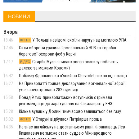
НОВИНИ
Вчора
18:46
У Польщі невідомі скоїли наругу над могилою УПА
ФОТО
17:45
Сили оборони уразила Ярославський НПЗ та кораблі
берегової охорони фсб у Керчі
17:17
Скарби Музею писанкового розпису побачать
ВІДЕО
далеко за межами Коломиї
16:42
Поблизу Франківська п'яний на Chevrolet втікав від поліції
16:27
На Прикарпатті триває декларування вогнепальної зброї:
уже зареєстровано 282 одиниці
15:58
Понад 9 тис. прикарпатських вступників отримали
рекомендації до зарахування на бакалаврат у ВНЗ
15:28
Кілька вулиць у Долині тимчасово залишаться без газу
15:02
У Старуні відбулася Патріарша проща
ФОТО
14:35
Не знає англійську на достатньому рівні. Франківець Лев
Кишакевич не зможе стати суддею Міжнародного