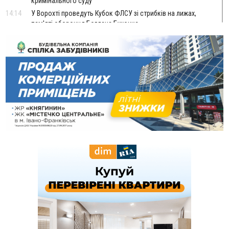
кримінального суду
14:14
У Ворохті проведуть Кубок ФЛСУ зі стрибків на лижах,
пам'яті оборонця Богдана Бухонка
13:30
На Калущині розшукали чоловіка, який три дні
ФОТО
блукав у лісі
13:14
Боднар розповів про реакцію влади Польщі на атаки на
українців та про зміни після 23 серпня
12:31
"Едельвейси" щемливо привітали рідну Коломию з
ВІДЕО
Днем міста
11:55
Вчора у Франківську, Коломиї, Долині та Яремче
зафіксували рекордну спеку
11:45
У Надвірній п'яна жінка побила малолітнього хлопчика: суд
призначив штраф і 30 тисяч компенсації
11:17
У басейні Дністра встановилася гідрологічна посуха - рівні
води наблизилися до найнижчих показників
11:09
У Бурштині поблизу АЗС сталася масова бійка, поліція
з'ясовує обставини
10:30
ФОП із Житомира після купівлі права вимоги за 120
тисяч позивається до Франківська на понад 20 млн грн
08:52
У горах біля Осмолоди за допомогою БПЛА розшукали