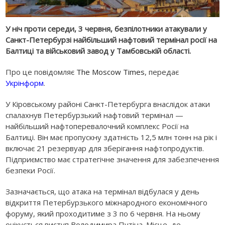
У ніч проти середи, 3 червня, безпілотники атакували у
Санкт-Петербурзі найбільший нафтовий термінал росії на
Балтиці та військовий завод у Тамбовській області.
Про це повідомляє
The Moscow Times
, передає
Укрінформ
.
У Кіровському районі Санкт-Петербурга внаслідок атаки
спалахнув Петербурзький нафтовий термінал —
найбільший нафтоперевалочний комплекс Росії на
Балтиці. Він має пропускну здатність 12,5 млн тонн на рік і
включає 21 резервуар для зберігання нафтопродуктів.
Підприємство має стратегічне значення для забезпечення
безпеки Росії.
Зазначається, що атака на термінал відбулася у день
відкриття Петербурзького міжнародного економічного
форуму, який проходитиме з 3 по 6 червня. На ньому
очікується виступ Володимира Путіна. Місце, де