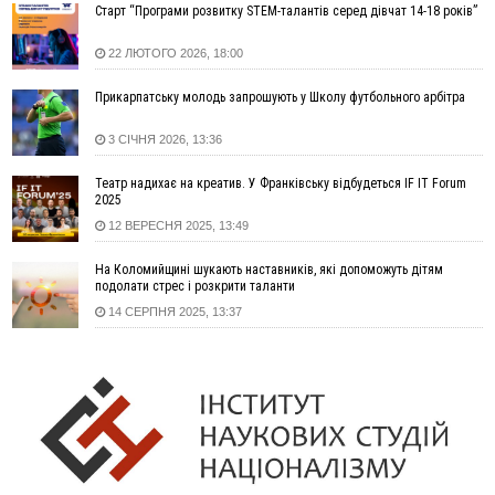
Старт “Програми розвитку STEM-талантів серед дівчат 14-18 років”
14:02
«Пілот з Лондона» видурив у жительки Коломийщини
майже 64 тисячі гривень
22 ЛЮТОГО 2026, 18:00
13:13
У четвер на Прикарпатті очікується сильна спека до 39°
Прикарпатську молодь запрошують у Школу футбольного арбітра
13:00
На Снятинщині спіймали чоловіка, який зливав з цистерни
у полі невідому речовину
3 СІЧНЯ 2026, 13:36
12:29
У МОЗ змінили підхід до госпіталізації та оновили правила
роботи стаціонарів
Театр надихає на креатив. У Франківську відбудеться IF IT Forum
12:07
На межі Прикарпаття і Тернопільщини невідомі засипали
2025
русло Золотої Липи та облаштували переправу
12 ВЕРЕСНЯ 2025, 13:49
11:44
У Франківську та Яремче зафіксували нові температурні
На Коломийщині шукають наставників, які допоможуть дітям
рекорди
подолати стрес і розкрити таланти
11:17
Росія вдарила по Харкову "Бандероллю": є постраждалі,
14 СЕРПНЯ 2025, 13:37
пошкоджено цивільне підприємство
10:54
Верховний суд повернув державі 1,5 га лісу із трьома
ставками в Івано-Франківській громаді
10:10
На Каскаді замість веж планують зробити сквер з
дитмайданчиком
09:31
На Верховинщині під час пожежі будинку травмувалась
жінка