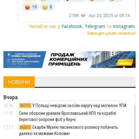
Читайте нас у
Facebook
,
Telegram
та
Instagram
.
Завжди цікаві новини!
НОВИНИ
Вчора
18:46
У Польщі невідомі скоїли наругу над могилою УПА
ФОТО
17:45
Сили оборони уразила Ярославський НПЗ та кораблі
берегової охорони фсб у Керчі
17:17
Скарби Музею писанкового розпису побачать
ВІДЕО
далеко за межами Коломиї