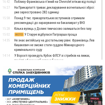
16:42
Поблизу Франківська п'яний на Chevrolet втікав від поліції
16:27
На Прикарпатті триває декларування вогнепальної зброї:
уже зареєстровано 282 одиниці
15:58
Понад 9 тис. прикарпатських вступників отримали
рекомендації до зарахування на бакалаврат у ВНЗ
15:28
Кілька вулиць у Долині тимчасово залишаться без газу
15:02
У Старуні відбулася Патріарша проща
ФОТО
14:35
Не знає англійську на достатньому рівні. Франківець Лев
Кишакевич не зможе стати суддею Міжнародного
кримінального суду
14:14
У Ворохті проведуть Кубок ФЛСУ зі стрибків на лижах,
пам'яті оборонця Богдана Бухонка
13:30
На Калущині розшукали чоловіка, який три дні
ФОТО
блукав у лісі
13:14
Боднар розповів про реакцію влади Польщі на атаки на
українців та про зміни після 23 серпня
12:31
"Едельвейси" щемливо привітали рідну Коломию з
ВІДЕО
Днем міста
11:55
Вчора у Франківську, Коломиї, Долині та Яремче
зафіксували рекордну спеку