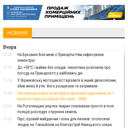
НОВИНИ
Вчора
20:25
На Буковині біля межі з Прикарпаттям зафіксували
землетрус
16:25
До +30°C і майже без опадів: синоптики розповіли про
погоду на Прикарпатті у найближчі дні
15:18
У Франківську мотоцикліст врізався в інший двоколісник,
збив жінку й утік: його розшукали та затримали
15:08
Частина школярів не матимуть фізичних підручників на 1
вересня через російські обстріли — МОН
14:43
На Рогатинщині рештки тварин спалювали просто в полі:
поліція розслідує отруєння земель
13:25
Пірс, ігровий майданчик і зона для пікніків: оголосили
тендер на 7 мільйонів на благоустрій Німецького озера