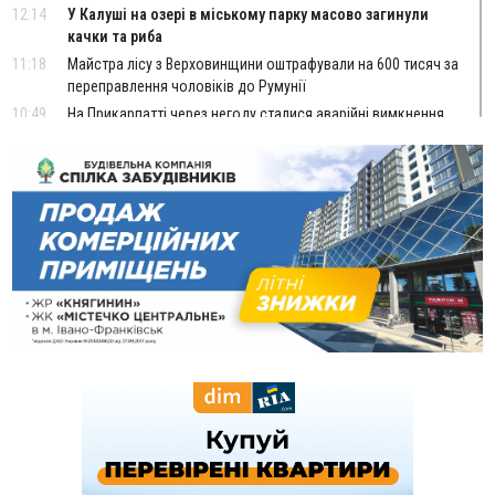
12:14
У Калуші на озері в міському парку масово загинули
качки та риба
11:18
Майстра лісу з Верховинщини оштрафували на 600 тисяч за
переправлення чоловіків до Румунії
10:49
На Прикарпатті через негоду сталися аварійні вимкнення
світла
10:43
За змову на тендері для Долинської лікарні двох
підприємців оштрафували на 272 тисячі гривень
10:09
Яремчанський суд виніс вирок чоловіку, який у Буковелі
вкрав із супермаркету пляшку віскі за 8,5 тисяч
09:53
В урочищі біля Галича археологи відкопали давньоруську
вагову гирку XII–XIII століть
09:39
У Франківську медики провели серію складних операцій
на аорті
07 Серпня
22:22
У Богородчанах на "зебрі" водій Audi наїхав на
ФОТО
хлопчика з велосипедом
21:01
Загальна площа всіх книгарень України - трохи більше ніж 6
футбольних полів