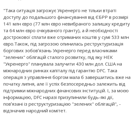
"Така ситуація загрожує Укренерго не тільки втраті
доступу до подальшого фінансування від ЄБРР в розмірі
141 млн євро (77 млн євро невибраного залишку кредиту
та 64 млн євро очікуваного гранту), а й необхідності
дострокової сплати вже отриманих коштів у сумі 533 млн
євро.Також, під загрозою опинилась реструктуризація
боргових зобовʼязань Укренерго перед власниками
"зелених" облігацій сталого розвитку, під яку НЕК
"Укренерго" планувала залучити 430 млн дол. США на
міжнародних ринках капіталу під гарантію DFC. Така
операція з управління боргом мала б завершитись вже на
початку липня, але її успіх безпосередньо залежить від
підтримки міжнародних фінансових інституцій. І, за моєю
інформацією, DFC наразі призупинили будь-які дії,
повʼязані із реструктуризацією "зелених" облігацій", -
відзначив народний комітет.