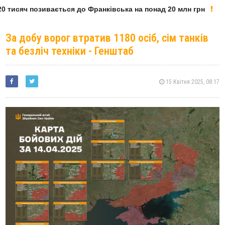
 тисяч позивається до Франківська на понад 20 млн грн
За добу ворог втратив 1180 осіб, сім танків
та безліч техніки - Генштаб
15 Квітня 2025, 08:17