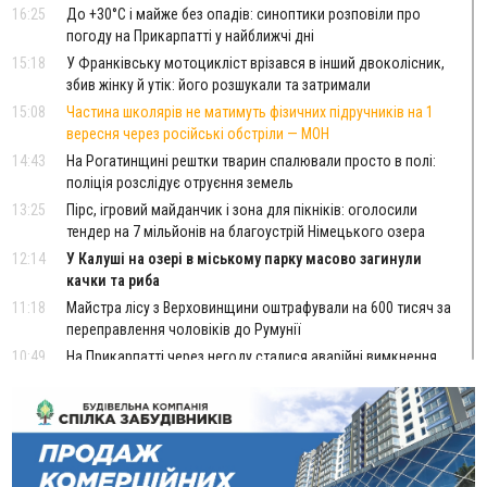
16:25
До +30°C і майже без опадів: синоптики розповіли про
погоду на Прикарпатті у найближчі дні
15:18
У Франківську мотоцикліст врізався в інший двоколісник,
збив жінку й утік: його розшукали та затримали
15:08
Частина школярів не матимуть фізичних підручників на 1
вересня через російські обстріли — МОН
14:43
На Рогатинщині рештки тварин спалювали просто в полі:
поліція розслідує отруєння земель
13:25
Пірс, ігровий майданчик і зона для пікніків: оголосили
тендер на 7 мільйонів на благоустрій Німецького озера
12:14
У Калуші на озері в міському парку масово загинули
качки та риба
11:18
Майстра лісу з Верховинщини оштрафували на 600 тисяч за
переправлення чоловіків до Румунії
10:49
На Прикарпатті через негоду сталися аварійні вимкнення
світла
10:43
За змову на тендері для Долинської лікарні двох
підприємців оштрафували на 272 тисячі гривень
10:09
Яремчанський суд виніс вирок чоловіку, який у Буковелі
вкрав із супермаркету пляшку віскі за 8,5 тисяч