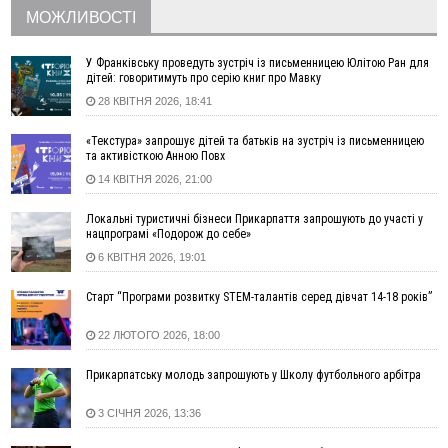
15:00
На Закарпатті викрили масштабну схему незаконного
МОЖЛИВОСТІ
виключення військовозобов’язаних з обліку
14:31
«Багато питань буде знято». На громадських слуханнях в
У Франківську проведуть зустріч із письменницею Юлітою Ран для
Яремче обговорили, як вирішити питання джипінгу в
дітей: говоритимуть про серію книг про Мавку
Карпатах
28 КВІТНЯ 2026, 18:41
13:54
5 «тихих» хвороб, які виявляє профілактичне обстеження
«Текстура» запрошує дітей та батьків на зустріч із письменницею
13:30
На Надрічній тривають останні приготування до
ФОТО
та активісткою Анною Повх
нового руху
14 КВІТНЯ 2026, 21:00
12:57
У Франківську зафіксували найбільшу спеку за всю історію
спостережень
Локальні туристичні бізнеси Прикарпаття запрошують до участі у
нацпрограмі «Подорож до себе»
12:24
Лікування наркоманії Київ: чому важливо розпочати
терапію якомога раніше
6 КВІТНЯ 2026, 19:01
12:00
Франківця, який у Косові викрав за магазину понад 640
Старт “Програми розвитку STEM-талантів серед дівчат 14-18 років”
тисяч гривень у валюті, засудили до 5 років
11:50
Податкова передасть в Міноборони для "Оберегу" дані про
22 ЛЮТОГО 2026, 18:00
чоловіків 18–60 років
11:20
Водійка, яку на Сухомлинського побив інший керманич,
Прикарпатську молодь запрошують у Школу футбольного арбітра
відмовилася від обвинувачення — справу закрили
3 СІЧНЯ 2026, 13:36
10:45
У Франківську, Коломиї, Долині та Яремче 6 серпня
зафіксували рекордну спеку