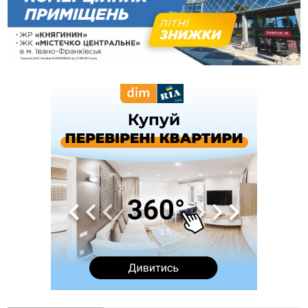
09:53
В урочищі біля Галича археологи відкопали давньоруську
вагову гирку XII–XIII століть
09:39
У Франківську медики провели серію складних операцій
на аорті
07 Серпня
22:22
У Богородчанах на "зебрі" водій Audi наїхав на
ФОТО
хлопчика з велосипедом
21:01
Загальна площа всіх книгарень України - трохи більше ніж 6
футбольних полів
20:47
На "зебрі" у Франківську два мотоциклісти збили жінку
18:55
Прикарпаття серед лідерів за будівництвом новобудов і
рекордсмен за зростанням цін на житло
16:48
Де безпечно купатися на Прикарпатті?
ВІДЕО
16:20
У Франківську дружина загиблого воїна створила
організацію «КОД 7'Я», аби підтримувати військових та їхні
сім'ї
15:57
У Коломиї на одній з вулиць встановлять комплекс
автоматичної фіксації швидкості
15:29
Війна забрала життя трьох воїнів з Прикарпаття