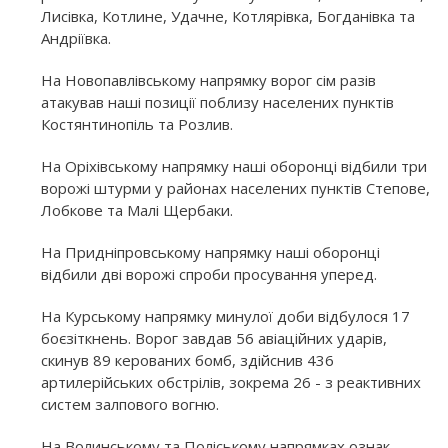
Лисівка, Котлине, Удачне, Котлярівка, Богданівка та
Андріївка.
На Новопавлівському напрямку ворог сім разів
атакував наші позиції поблизу населених пунктів
Костянтинопіль та Розлив.
На Оріхівському напрямку наші оборонці відбили три
ворожі штурми у районах населених пунктів Степове,
Лобкове та Малі Щербаки.
На Придніпровському напрямку наші оборонці
відбили дві ворожі спроби просування уперед.
На Курському напрямку минулої доби відбулося 17
боєзіткнень. Ворог завдав 56 авіаційних ударів,
скинув 89 керованих бомб, здійснив 436
артилерійських обстрілів, зокрема 26 - з реактивних
систем залпового вогню.
На Волинському та Поліському напрямках ознак