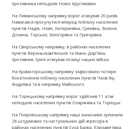
противника неподалік Нової Кругляківки.
На Лиманському напрямку ворог атакував 20 разів.
Намагався просунутися вперед поблизу населених
пунктів Надія, Нове, Катеринівка, Греківка, Зелена
Долина, Торське, Білогорівка та Григорівка.
На Сіверському напрямку, в районах населених
пунктів Верхньокам’янське та Івано-Дар’ївка,
противник тричі атакував позиції наших військ.
На Краматорському напрямку зафіксовано чотири
боєзіткнення поблизу населених пунктів Часів Яр,
Андріївка та в напрямку Майського.
На Торецькому напрямку ворог здійснив 11 атак
неподалік населених пунктів Озарянівка та Торецьк.
На Покровському напрямку наші захисники зупинили
28 штурмових та наступальних дій агресора в
районах населених пунктів Суха Балка, Єлизаветівка,