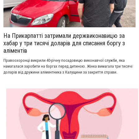
На Прикарпатті затримали держвиконавицю за
хабар у три тисячі доларів для списання боргу з
аліментів
Правоохоронці викрили 40-річну посадовицю виконавчої служби, яка
намагалася заробити на боргах перед дитиною. Жінка вимагала три тисячі
доларів від дружини аліментника з Калущини за закриття справи.