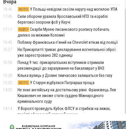
Вчора
18:46
У Польщі невідомі скоїли наругу над могилою УПА
ФОТО
17:45
Сили оборони уразила Ярославський НПЗ та кораблі
берегової охорони фсб у Керчі
17:17
Скарби Музею писанкового розпису побачать
ВІДЕО
далеко за межами Коломиї
16:42
Поблизу Франківська п'яний на Chevrolet втікав від поліції
16:27
На Прикарпатті триває декларування вогнепальної зброї:
уже зареєстровано 282 одиниці
15:58
Понад 9 тис. прикарпатських вступників отримали
рекомендації до зарахування на бакалаврат у ВНЗ
15:28
Кілька вулиць у Долині тимчасово залишаться без газу
15:02
У Старуні відбулася Патріарша проща
ФОТО
14:35
Не знає англійську на достатньому рівні. Франківець Лев
Кишакевич не зможе стати суддею Міжнародного
кримінального суду
14:14
У Ворохті проведуть Кубок ФЛСУ зі стрибків на лижах,
пам'яті оборонця Богдана Бухонка
13:30
На Калущині розшукали чоловіка, який три дні
ФОТО
блукав у лісі