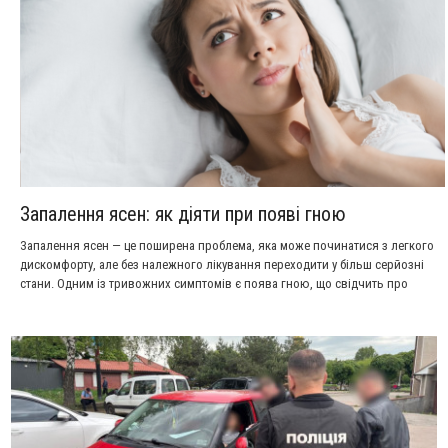
Запалення ясен: як діяти при появі гною
Запалення ясен — це поширена проблема, яка може починатися з легкого
дискомфорту, але без належного лікування переходити у більш серйозні
стани. Одним із тривожних симптомів є поява гною, що свідчить про
інфекційний процес. У такій ситуації важливо діяти швидко та правильно,
щоб уникнути ускладнень.