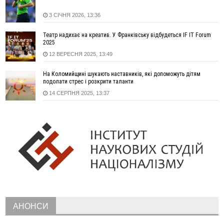
у полі невідому речовину
3 СІЧНЯ 2026, 13:36
12:29
У МОЗ змінили підхід до госпіталізації та оновили правила
роботи стаціонарів
Театр надихає на креатив. У Франківську відбудеться IF IT Forum
12:07
На межі Прикарпаття і Тернопільщини невідомі засипали
2025
русло Золотої Липи та облаштували переправу
12 ВЕРЕСНЯ 2025, 13:49
11:44
У Франківську та Яремче зафіксували нові температурні
На Коломийщині шукають наставників, які допоможуть дітям
рекорди
подолати стрес і розкрити таланти
11:17
Росія вдарила по Харкову "Бандероллю": є постраждалі,
14 СЕРПНЯ 2025, 13:37
пошкоджено цивільне підприємство
10:54
Верховний суд повернув державі 1,5 га лісу із трьома
ставками в Івано-Франківській громаді
10:10
На Каскаді замість веж планують зробити сквер з
дитмайданчиком
09:31
На Верховинщині під час пожежі будинку травмувалась
жінка
09:09
35 цимбалістів на Говерлі встановили Рекорд
ВІДЕО
України
08:37
На Прикарпатті за пів року трапилось понад 100 ДТП через
АНОНСИ
нетверезих водіїв
08:08
рф масовано атакувала Київ та область: 14 загиблих,