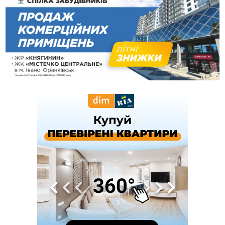
13:14
Боднар розповів про реакцію влади Польщі на атаки на
українців та про зміни після 23 серпня
12:31
"Едельвейси" щемливо привітали рідну Коломию з
ВІДЕО
Днем міста
11:55
Вчора у Франківську, Коломиї, Долині та Яремче
зафіксували рекордну спеку
11:45
У Надвірній п'яна жінка побила малолітнього хлопчика: суд
призначив штраф і 30 тисяч компенсації
11:17
У басейні Дністра встановилася гідрологічна посуха - рівні
води наблизилися до найнижчих показників
11:09
У Бурштині поблизу АЗС сталася масова бійка, поліція
з'ясовує обставини
10:30
ФОП із Житомира після купівлі права вимоги за 120
тисяч позивається до Франківська на понад 20 млн грн
08:52
У горах біля Осмолоди за допомогою БПЛА розшукали
двох жінок, які заблукали під час збирання ягід
05 Серпня
19:52
У Франківську вперше прооперували немовля без
відкритої операції