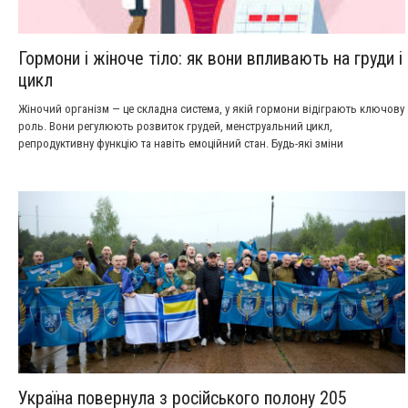
Гормони і жіноче тіло: як вони впливають на груди і
цикл
Жіночий організм — це складна система, у якій гормони відіграють ключову
роль. Вони регулюють розвиток грудей, менструальний цикл,
репродуктивну функцію та навіть емоційний стан. Будь-які зміни
гормонального фону можуть відображатися як на зовнішності, так і на
самопочутті, тому розуміння цих процесів є важливим для кожної жінки.
Україна повернула з російського полону 205