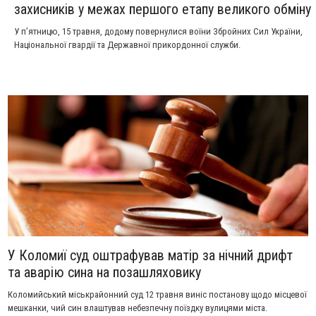
захисників у межах першого етапу великого обміну
У п’ятницю, 15 травня, додому повернулися воїни Збройних Сил України,
Національної гвардії та Державної прикордонної служби.
У Коломиї суд оштрафував матір за нічний дрифт
та аварію сина на позашляховику
Коломийський міськрайонний суд 12 травня виніс постанову щодо місцевої
мешканки, чий син влаштував небезпечну поїздку вулицями міста.