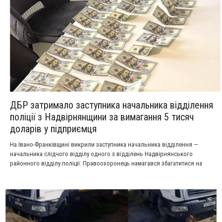
ДБР затримало заступника начальника відділення
поліції з Надвірнянщини за вимагання 5 тисяч
доларів у підприємця
На Івано-Франківщині викрили заступника начальника відділення —
начальника слідчого відділу одного з відділень Надвірнянського
районного відділу поліції. Правоохоронець намагався збагатитися на
місцевому бізнесмені, погрожуючи йому та його родині.