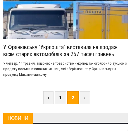
У Франківську "Укрпошта" виставила на продаж
вісім старих автомобілів за 257 тисяч гривень
У четвер, 14 травня, акціонерне товариство «Укрпошта» оголосило аукціон з
продажу восьми вживаних машин, які зберігаються у Франківську на
провулку Микитинецькому.
‹
1
2
›
НОВИНИ