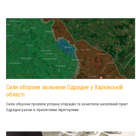
Сили оборони звільнили Одрадне у Харківській
області
Сили оборони провели успішну операцію та зачистили населений пункт
Одрадне разом із прилеглими територіями.