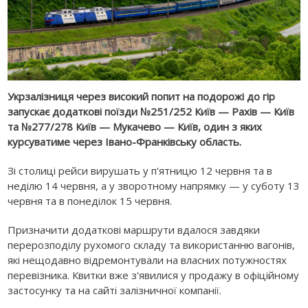
Укрзалізниця через високий попит на подорожі до гір
запускає додаткові поїзди №251/252 Київ — Рахів — Київ
та №277/278 Київ — Мукачево — Київ, один з яких
курсуватиме через Івано-Франківську область.
Зі столиці рейси вирушать у п'ятницю 12 червня та в
неділю 14 червня, а у зворотному напрямку — у суботу 13
червня та в понеділок 15 червня.
Призначити додаткові маршрути вдалося завдяки
перерозподілу рухомого складу та використанню вагонів,
які нещодавно відремонтували на власних потужностях
перевізника. Квитки вже з'явилися у продажу в офіційному
застосунку та на сайті залізничної компанії.