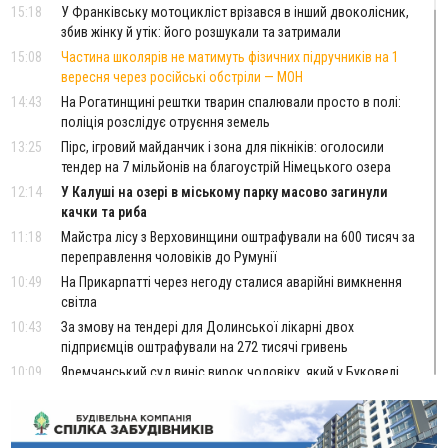
15:18
У Франківську мотоцикліст врізався в інший двоколісник,
збив жінку й утік: його розшукали та затримали
15:08
Частина школярів не матимуть фізичних підручників на 1
вересня через російські обстріли — МОН
14:43
На Рогатинщині рештки тварин спалювали просто в полі:
поліція розслідує отруєння земель
13:25
Пірс, ігровий майданчик і зона для пікніків: оголосили
тендер на 7 мільйонів на благоустрій Німецького озера
12:14
У Калуші на озері в міському парку масово загинули
качки та риба
11:18
Майстра лісу з Верховинщини оштрафували на 600 тисяч за
переправлення чоловіків до Румунії
10:49
На Прикарпатті через негоду сталися аварійні вимкнення
світла
10:43
За змову на тендері для Долинської лікарні двох
підприємців оштрафували на 272 тисячі гривень
10:09
Яремчанський суд виніс вирок чоловіку, який у Буковелі
вкрав із супермаркету пляшку віскі за 8,5 тисяч
09:53
В урочищі біля Галича археологи відкопали давньоруську
вагову гирку XII–XIII століть