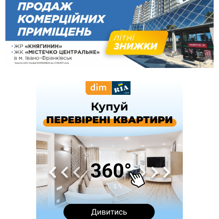
09:39
У Франківську медики провели серію складних операцій
на аорті
Вчора
22:22
У Богородчанах на "зебрі" водій Audi наїхав на
ФОТО
хлопчика з велосипедом
21:01
Загальна площа всіх книгарень України - трохи більше ніж 6
футбольних полів
20:47
На "зебрі" у Франківську два мотоциклісти збили жінку
18:55
Прикарпаття серед лідерів за будівництвом новобудов і
рекордсмен за зростанням цін на житло
16:48
Де безпечно купатися на Прикарпатті?
ВІДЕО
16:20
У Франківську дружина загиблого воїна створила
організацію «КОД 7'Я», аби підтримувати військових та їхні
сім'ї
15:57
У Коломиї на одній з вулиць встановлять комплекс
автоматичної фіксації швидкості
15:29
Війна забрала життя трьох воїнів з Прикарпаття
15:00
На Закарпатті викрили масштабну схему незаконного
виключення військовозобов’язаних з обліку