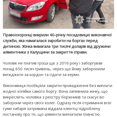
Правоохоронці викрили 40-річну посадовицю виконавчої
служби, яка намагалася заробити на боргах перед
дитиною. Жінка вимагала три тисячі доларів від дружини
аліментника з Калущини за закриття справи.
Чоловік не платив гроші ще з 2016 року і заборгував
понад 650 тисяч гривень, через що йому заборонили
виїжджати за кордон та сідати за кермо.
Виконавиця пообіцяла закрити провадження без виплати
жодної копійки самого боргу. Вона запевнила жінку, що
викреслить чоловіка з реєстру боржників та скасує всі
заборони через своїх колег. Одразу після отримання всієї
суми хабаря затримана віддала клієнтці підроблену
постанову про те, що аліменти виплатили повністю.