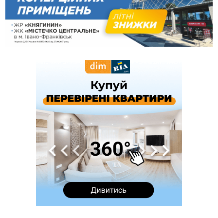
08:54
Синоптики попереджають про значний дощ на Прикарпатті
до кінця п'ятниці
08:45
Нафтогазову площу на межі Прикарпаття та Львівщини
повторно виставили на аукціон за 830 млн
Вчора
18:46
У Польщі невідомі скоїли наругу над могилою УПА
ФОТО
17:45
Сили оборони уразила Ярославський НПЗ та кораблі
берегової охорони фсб у Керчі
17:17
Скарби Музею писанкового розпису побачать
ВІДЕО
далеко за межами Коломиї
16:42
Поблизу Франківська п'яний на Chevrolet втікав від поліції
16:27
На Прикарпатті триває декларування вогнепальної зброї:
уже зареєстровано 282 одиниці
15:58
Понад 9 тис. прикарпатських вступників отримали
рекомендації до зарахування на бакалаврат у ВНЗ
15:28
Кілька вулиць у Долині тимчасово залишаться без газу
15:02
У Старуні відбулася Патріарша проща
ФОТО
14:35
Не знає англійську на достатньому рівні. Франківець Лев
Кишакевич не зможе стати суддею Міжнародного