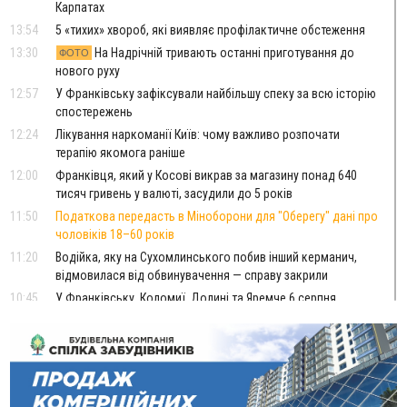
Карпатах
13:54
5 «тихих» хвороб, які виявляє профілактичне обстеження
13:30
На Надрічній тривають останні приготування до
ФОТО
нового руху
12:57
У Франківську зафіксували найбільшу спеку за всю історію
спостережень
12:24
Лікування наркоманії Київ: чому важливо розпочати
терапію якомога раніше
12:00
Франківця, який у Косові викрав за магазину понад 640
тисяч гривень у валюті, засудили до 5 років
11:50
Податкова передасть в Міноборони для "Оберегу" дані про
чоловіків 18–60 років
11:20
Водійка, яку на Сухомлинського побив інший керманич,
відмовилася від обвинувачення — справу закрили
10:45
У Франківську, Коломиї, Долині та Яремче 6 серпня
зафіксували рекордну спеку
10:02
Змушував надсилати інтимні фото: на Прикарпатті
затримали підозрюваного у розбещенні малолітньої
09:22
АМКУ розпочав справу проти Гвіздецької селищної ради
через різні ставки земельного податку