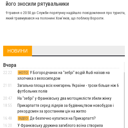
його зносили рятувальники
9 травня о 20:50 до Служби порятунку надійшло повідомлення про туриста,
який травмувався на полонині Хом’яків, що поблизу Ворохти.
НОВИНИ
Вчора
22:22
У Богородчанах на "зебрі" водій Audi наїхав на
ФОТО
хлопчика з велосипедом
21:01
Загальна площа всіх книгарень України - трохи більше ніж 6
футбольних полів
20:47
На "зебрі" у Франківську два мотоциклісти збили жінку
18:55
Прикарпаття серед лідерів за будівництвом новобудов і
рекордсмен за зростанням цін на житло
16:48
Де безпечно купатися на Прикарпатті?
ВІДЕО
16:20
У Франківську дружина загиблого воїна створила