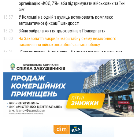
організацію «КОД 7'Я», аби підтримувати військових та їхні
сім'ї
15:57
У Коломиї на одній з вулиць встановлять комплекс
автоматичної фіксації швидкості
15:29
Війна забрала життя трьох воїнів з Прикарпаття
15:00
На Закарпатті викрили масштабну схему незаконного
виключення військовозобов’язаних з обліку
14:31
«Багато питань буде знято». На громадських слуханнях в
Яремче обговорили, як вирішити питання джипінгу в
Карпатах
13:54
5 «тихих» хвороб, які виявляє профілактичне обстеження
13:30
На Надрічній тривають останні приготування до
ФОТО
нового руху
12:57
У Франківську зафіксували найбільшу спеку за всю історію
спостережень
12:24
Лікування наркоманії Київ: чому важливо розпочати
терапію якомога раніше
12:00
Франківця, який у Косові викрав за магазину понад 640
тисяч гривень у валюті, засудили до 5 років
11:50
Податкова передасть в Міноборони для "Оберегу" дані про