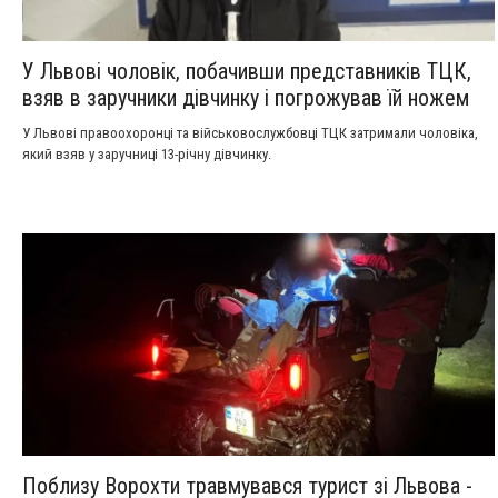
У Львові чоловік, побачивши представників ТЦК,
взяв в заручники дівчинку і погрожував їй ножем
У Львові правоохоронці та військовослужбовці ТЦК затримали чоловіка,
який взяв у заручниці 13-річну дівчинку.
Поблизу Ворохти травмувався турист зі Львова -