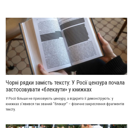
Чорні рядки замість тексту: У Росії цензура почала
застосовувати «блекаути» у книжках
У Росії більше не приховують цензуру, а відкрито її демонструють: у
книжках з’явився так званий "блекаут" – фізичне закреслення фрагментів
тексту.