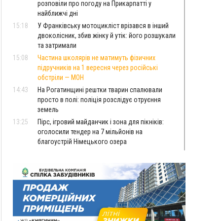
розповіли про погоду на Прикарпатті у
найближчі дні
15:18
У Франківську мотоцикліст врізався в інший
двоколісник, збив жінку й утік: його розшукали
та затримали
15:08
Частина школярів не матимуть фізичних
підручників на 1 вересня через російські
обстріли — МОН
14:43
На Рогатинщині рештки тварин спалювали
просто в полі: поліція розслідує отруєння
земель
13:25
Пірс, ігровий майданчик і зона для пікніків:
оголосили тендер на 7 мільйонів на
благоустрій Німецького озера
12:14
У Калуші на озері в міському парку масово
загинули качки та риба
11:18
Майстра лісу з Верховинщини оштрафували на
600 тисяч за переправлення чоловіків до
Румунії
10:49
На Прикарпатті через негоду сталися аварійні
вимкнення світла