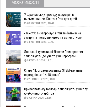
житло
МОЖЛИВОСТІ
16:48
Де безпечно купатися на Прикарпатті?
ВІДЕО
16:20
У Франківську дружина загиблого воїна
У Франківську проведуть зустріч із
створила організацію «КОД 7'Я», аби
письменницею Юлітою Ран для дітей:
підтримувати військових та їхні сім'ї
говоритимуть про серію книг про Мавку
28 КВІТНЯ 2026, 18:41
15:57
У Коломиї на одній з вулиць встановлять
комплекс автоматичної фіксації швидкості
«Текстура» запрошує дітей та батьків на
зустріч із письменницею та активісткою
15:29
Війна забрала життя трьох воїнів з
Анною Повх
14 КВІТНЯ 2026, 21:00
Прикарпаття
15:00
На Закарпатті викрили масштабну схему
Локальні туристичні бізнеси Прикарпаття
незаконного виключення
запрошують до участі у нацпрограмі
військовозобов’язаних з обліку
«Подорож до себе»
6 КВІТНЯ 2026, 19:01
14:31
«Багато питань буде знято». На громадських
слуханнях в Яремче обговорили, як вирішити
Старт “Програми розвитку STEM-талантів
питання джипінгу в Карпатах
серед дівчат 14-18 років”
22 ЛЮТОГО 2026, 18:00
13:54
5 «тихих» хвороб, які виявляє профілактичне
обстеження
Прикарпатську молодь запрошують у Школу
13:30
На Надрічній тривають останні
ФОТО
футбольного арбітра
приготування до нового руху
3 СІЧНЯ 2026, 13:36
12:57
У Франківську зафіксували найбільшу спеку за