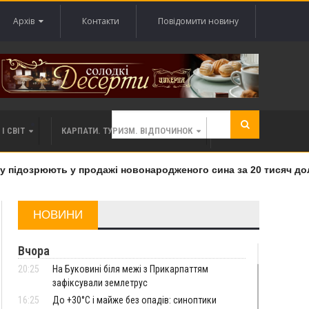
Архів
Контакти
Повідомити новину
І СВІТ
КАРПАТИ. ТУРИЗМ. ВІДПОЧИНОК
підозрюють у продажі новонародженого сина за 20 тисяч долар
НОВИНИ
Вчора
20:25
На Буковині біля межі з Прикарпаттям
зафіксували землетрус
16:25
До +30°C і майже без опадів: синоптики