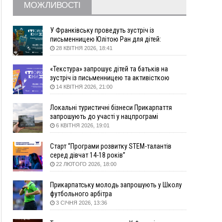
житло
МОЖЛИВОСТІ
16:48
Де безпечно купатися на Прикарпатті?
ВІДЕО
16:20
У Франківську дружина загиблого воїна
У Франківську проведуть зустріч із
створила організацію «КОД 7'Я», аби
письменницею Юлітою Ран для дітей:
підтримувати військових та їхні сім'ї
говоритимуть про серію книг про Мавку
28 КВІТНЯ 2026, 18:41
15:57
У Коломиї на одній з вулиць встановлять
комплекс автоматичної фіксації швидкості
«Текстура» запрошує дітей та батьків на
зустріч із письменницею та активісткою
15:29
Війна забрала життя трьох воїнів з
Анною Повх
14 КВІТНЯ 2026, 21:00
Прикарпаття
15:00
На Закарпатті викрили масштабну схему
Локальні туристичні бізнеси Прикарпаття
незаконного виключення
запрошують до участі у нацпрограмі
військовозобов’язаних з обліку
«Подорож до себе»
6 КВІТНЯ 2026, 19:01
14:31
«Багато питань буде знято». На громадських
слуханнях в Яремче обговорили, як вирішити
Старт “Програми розвитку STEM-талантів
питання джипінгу в Карпатах
серед дівчат 14-18 років”
22 ЛЮТОГО 2026, 18:00
13:54
5 «тихих» хвороб, які виявляє профілактичне
обстеження
Прикарпатську молодь запрошують у Школу
13:30
На Надрічній тривають останні
ФОТО
футбольного арбітра
приготування до нового руху
3 СІЧНЯ 2026, 13:36
12:57
У Франківську зафіксували найбільшу спеку за