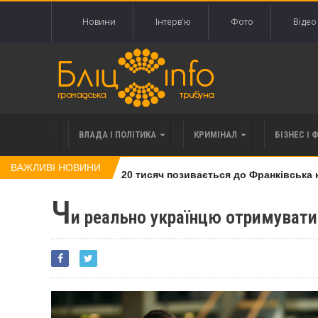
Новини
Інтерв'ю
Фото
Відео
ВЛАДА І ПОЛІТИКА
КРИМІНАЛ
БІЗНЕС І 
ВАЖЛИВІ НОВИНИ
лі права вимоги за 120 тисяч позивається до Франківська на п
Ч
и реально українцю отримувати