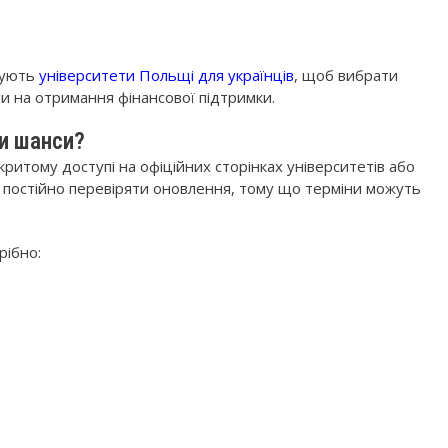
жують
університети Польщі для українців
, щоб вибрати
и на отримання фінансової підтримки.
и шанси?
критому доступі на офіційних сторінках університетів або
и постійно перевіряти оновлення, тому що терміни можуть
рібно: