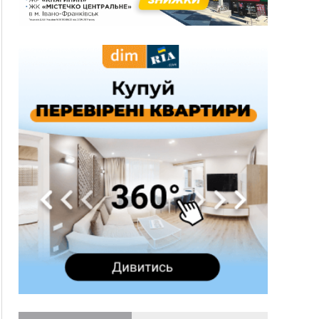
10:43
За змову на тендері для Долинської лікарні
двох підприємців оштрафували на 272 тисячі
гривень
10:09
Яремчанський суд виніс вирок чоловіку, який
у Буковелі вкрав із супермаркету пляшку віскі
за 8,5 тисяч
09:53
В урочищі біля Галича археологи відкопали
давньоруську вагову гирку XII–XIII століть
09:39
У Франківську медики провели серію
складних операцій на аорті
07 Серпня
22:22
У Богородчанах на "зебрі" водій Audi
ФОТО
наїхав на хлопчика з велосипедом
21:01
Загальна площа всіх книгарень України - трохи
більше ніж 6 футбольних полів
20:47
На "зебрі" у Франківську два мотоциклісти
збили жінку
18:55
Прикарпаття серед лідерів за будівництвом
новобудов і рекордсмен за зростанням цін на