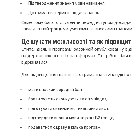
Підтвердження знання мови навчання.
Дотримання термінів подачі заявок.
Саме тому багато студентів перед вступом дослід
заклад із найкращими умовами та високими шансам
Де шукати можливості та як підвищит
Стипендіальні програми зазвичай опубліковані у від
на державних освітніх платформах. Потрібно тільк
відрізнятися.
Для підвищення шансів на отримання стипендії пот
мати високий середній бал;
брати участь у конкурсах та олімпіадах;
підготувати сильний мотиваційний лист;
підтвердити знання мови на рівні B2 і вище;
подаватися одразу в кілька програм.