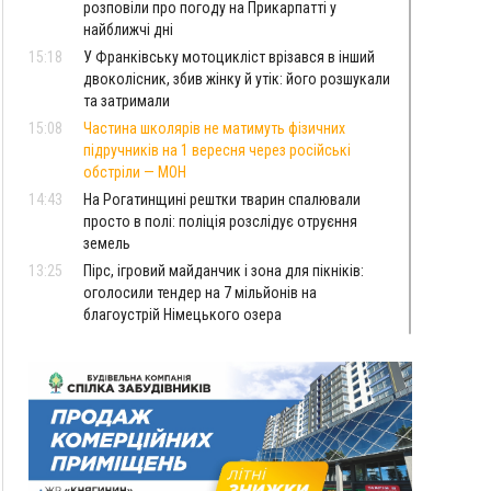
розповіли про погоду на Прикарпатті у
найближчі дні
15:18
У Франківську мотоцикліст врізався в інший
двоколісник, збив жінку й утік: його розшукали
та затримали
15:08
Частина школярів не матимуть фізичних
підручників на 1 вересня через російські
обстріли — МОН
14:43
На Рогатинщині рештки тварин спалювали
просто в полі: поліція розслідує отруєння
земель
13:25
Пірс, ігровий майданчик і зона для пікніків:
оголосили тендер на 7 мільйонів на
благоустрій Німецького озера
12:14
У Калуші на озері в міському парку масово
загинули качки та риба
11:18
Майстра лісу з Верховинщини оштрафували на
600 тисяч за переправлення чоловіків до
Румунії
10:49
На Прикарпатті через негоду сталися аварійні
вимкнення світла