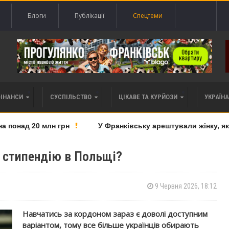
Блоги
Публікації
Спецтеми
ФІНАНСИ
СУСПІЛЬСТВО
ЦІКАВЕ ТА КУРЙОЗИ
УКРАЇНА 
онад 20 млн грн
У Франківську арештували жінку, яку 
 стипендію в Польщі?
9 Червня 2026, 18:12
Навчатись за кордоном зараз є доволі доступним
варіантом, тому все більше українців обирають