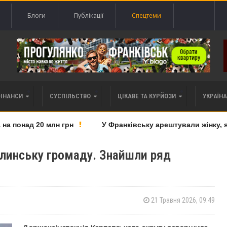
Блоги
Публікації
Спецтеми
ФІНАНСИ
СУСПІЛЬСТВО
ЦІКАВЕ ТА КУРЙОЗИ
УКРАЇНА 
 понад 20 млн грн
У Франківську арештували жінку, яку
олинську громаду. Знайшли ряд
21 Травня 2026, 09:49