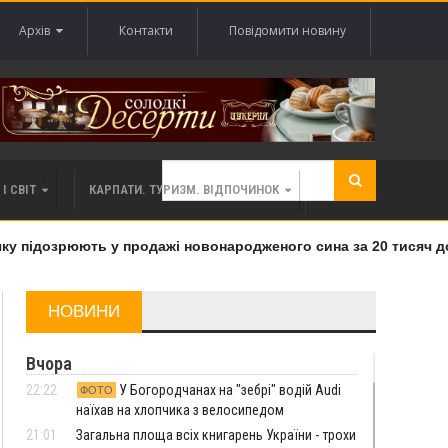
Архів
Контакти
Повідомити новину
І СВІТ
КАРПАТИ. ТУРИЗМ. ВІДПОЧИНОК
 підозрюють у продажі новонародженого сина за 20 тисяч дола
НОВИНИ
Вчора
22:22
У Богородчанах на "зебрі" водій Audi
ФОТО
наїхав на хлопчика з велосипедом
21:01
Загальна площа всіх книгарень України - трохи