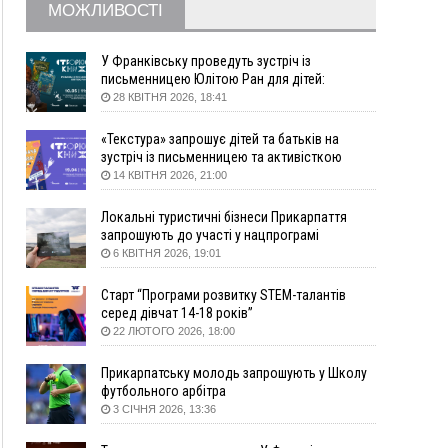
МОЖЛИВОСТІ
09:22
АМКУ розпочав справу проти Гвіздецької
селищної ради через різні ставки земельного
податку
У Франківську проведуть зустріч із
письменницею Юлітою Ран для дітей:
08:54
Синоптики попереджають про значний дощ на
говоритимуть про серію книг про Мавку
28 КВІТНЯ 2026, 18:41
Прикарпатті до кінця п'ятниці
08:45
Нафтогазову площу на межі Прикарпаття та
«Текстура» запрошує дітей та батьків на
Львівщини повторно виставили на аукціон за
зустріч із письменницею та активісткою
830 млн
Анною Повх
14 КВІТНЯ 2026, 21:00
06 Серпня
Локальні туристичні бізнеси Прикарпаття
18:46
У Польщі невідомі скоїли наругу над
ФОТО
запрошують до участі у нацпрограмі
могилою УПА
«Подорож до себе»
6 КВІТНЯ 2026, 19:01
17:45
Сили оборони уразила Ярославський НПЗ та
Старт “Програми розвитку STEM-талантів
кораблі берегової охорони фсб у Керчі
серед дівчат 14-18 років”
17:17
Скарби Музею писанкового розпису
ВІДЕО
22 ЛЮТОГО 2026, 18:00
побачать далеко за межами Коломиї
16:42
Поблизу Франківська п'яний на Chevrolet
Прикарпатську молодь запрошують у Школу
втікав від поліції
футбольного арбітра
3 СІЧНЯ 2026, 13:36
16:27
На Прикарпатті триває декларування
вогнепальної зброї: уже зареєстровано 282