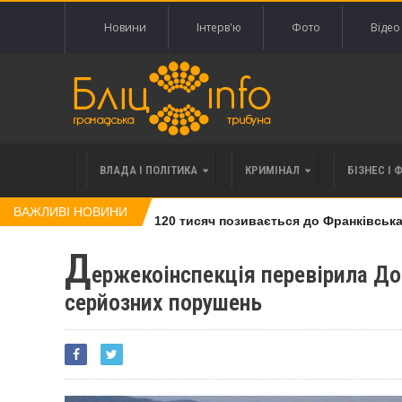
Новини
Інтерв'ю
Фото
Відео
ВЛАДА І ПОЛІТИКА
КРИМІНАЛ
БІЗНЕС І 
ВАЖЛИВІ НОВИНИ
влі права вимоги за 120 тисяч позивається до Франківська на
Д
ержекоінспекція перевірила Д
серйозних порушень