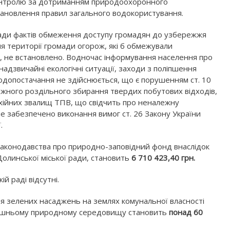
контролю за дотриманням природоохоронного
становлення правил загального водокористування.
 ради фактів обмеження доступу громадян до узбережжя
ня території громади огорож, які б обмежували
к, не встановлено. Водночас інформування населення про
надзвичайні екологічні ситуації, заходи з поліпшення
 водопостачання не здійснюється, що є порушенням ст. 10
ежного роздільного збирання твердих побутових відходів,
стихійних звалищ ТПВ, що свідчить про неналежну
е забезпечено виконання вимог ст. 26 Закону України
.
аконодавства про природно-заповідний фонд внаслідок
Долинської міської ради, становить
6 710 423,40 грн.
й раді відсутні.
я зелених насаджень на землях комунальної власності
олишньому природному середовищу становить
понад 60