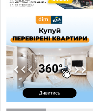
13:54
5 «тихих» хвороб, які виявляє профілактичне
обстеження
13:30
На Надрічній тривають останні
ФОТО
приготування до нового руху
12:57
У Франківську зафіксували найбільшу спеку за
всю історію спостережень
12:24
Лікування наркоманії Київ: чому важливо
розпочати терапію якомога раніше
12:00
Франківця, який у Косові викрав за магазину
понад 640 тисяч гривень у валюті, засудили до
5 років
11:50
Податкова передасть в Міноборони для
"Оберегу" дані про чоловіків 18–60 років
11:20
Водійка, яку на Сухомлинського побив інший
керманич, відмовилася від обвинувачення —
справу закрили
10:45
У Франківську, Коломиї, Долині та Яремче 6
серпня зафіксували рекордну спеку
10:02
Змушував надсилати інтимні фото: на
Прикарпатті затримали підозрюваного у
розбещенні малолітньої