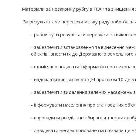
Матеріали за незаконну рубку в ПЗФ та знищення 
За результатами перевірки міську раду зобовʼязал
- розглянути результати перевірки на виконкомі
- забезпечити встановлення та винесення меж 
об’єктів і внести їх до Державного земельного
- щомісячно подавати інформацію про виконан
- надсилати копії актів до ДЕІ протягом 10 днів
- забезпечити видалення зелених насаджень за
- інформувати населення про стан водних об’єк
- впровадити роздільне збирання твердих побу
- ліквідувати несанкціоноване сміттєзвалище на 