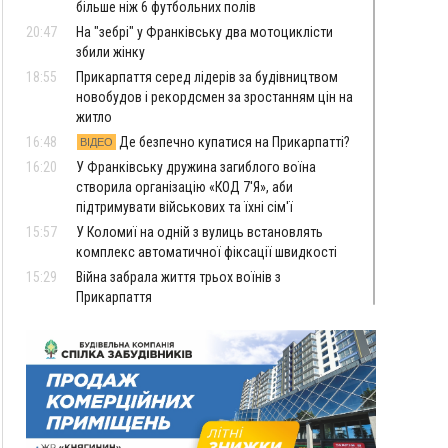
більше ніж 6 футбольних полів
20:47
На "зебрі" у Франківську два мотоциклісти
збили жінку
18:55
Прикарпаття серед лідерів за будівництвом
новобудов і рекордсмен за зростанням цін на
житло
16:48
Де безпечно купатися на Прикарпатті?
ВІДЕО
16:20
У Франківську дружина загиблого воїна
створила організацію «КОД 7'Я», аби
підтримувати військових та їхні сім'ї
15:57
У Коломиї на одній з вулиць встановлять
комплекс автоматичної фіксації швидкості
15:29
Війна забрала життя трьох воїнів з
Прикарпаття
15:00
На Закарпатті викрили масштабну схему
незаконного виключення
військовозобов’язаних з обліку
14:31
«Багато питань буде знято». На громадських
слуханнях в Яремче обговорили, як вирішити
питання джипінгу в Карпатах