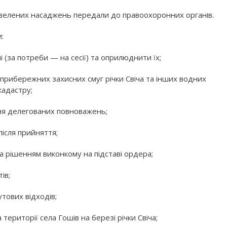
зелених насаджень передали до правоохоронних органів.
и:
 (за потреби — на сесії) та оприлюднити їх;
прибережних захисних смуг річки Свіча та інших водних
 кадастру;
ня делегованих повноважень;
 після прийняття;
 рішенням виконкому на підставі ордера;
тів;
тових відходів;
території села Гошів на березі річки Свіча;