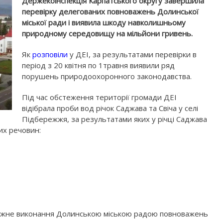
Держекоінспекція Карпатського округу завершила
перевірку делегованих повноважень Долинської
міської ради і виявила шкоду навколишньому
природному середовищу на мільйони гривень.
Як
розповіли
у ДЕІ, за результатами перевірки в
період з 20 квітня по 1травня виявили ряд
порушень природоохоронного законодавства.
Під час обстеження території громади ДЕІ
відібрала проби вод річок Саджава та Свіча у селі
Підбережжя, за результатами яких у річці Саджава
х речовин:
лежне виконання Долинською міською радою повноважень