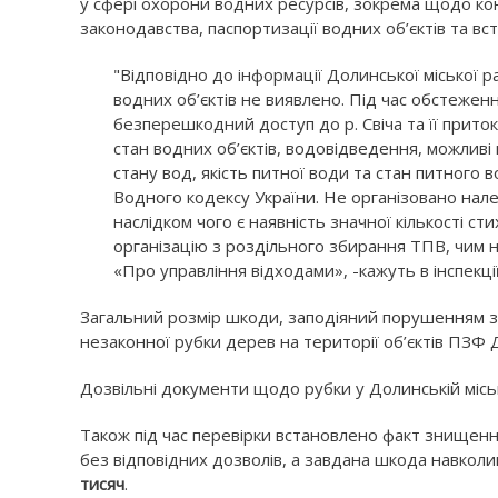
у сфері охорони водних ресурсів, зокрема щодо 
законодавства, паспортизації водних об’єктів та в
"Відповідно до інформації Долинської міської
водних об’єктів не виявлено. Під час обстежен
безперешкодний доступ до р. Свіча та її прито
стан водних об’єктів, водовідведення, можливі 
стану вод, якість питної води та стан питного
Водного кодексу України. Не організовано нал
наслідком чого є наявність значної кількості 
організацію з роздільного збирання ТПВ, чим н
«Про управління відходами», -кажуть в інспекції
Загальний розмір шкоди, заподіяний порушенням з
незаконної рубки дерев на території об’єктів ПЗФ 
Дозвільні документи щодо рубки у Долинській міські
Також під час перевірки встановлено факт знищенн
без відповідних дозволів, а завдана шкода навк
тисяч
.