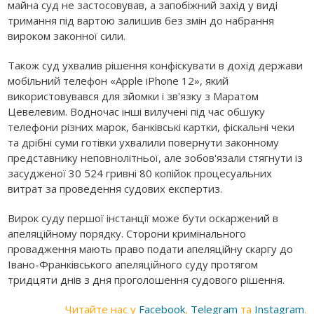
майна суд не застосовував, а запобіжний захід у виді
тримання під вартою залишив без змін до набрання
вироком законної сили.
Також суд ухвалив рішення конфіскувати в дохід держави
мобільний телефон «Apple iPhone 12», який
використовувався для зйомки і зв'язку з Маратом
Цевелевим. Водночас інші вилучені під час обшуку
телефони різних марок, банківські картки, фіскальні чеки
та дрібні суми готівки ухвалили повернути законному
представнику неповнолітньої, але зобов'язали стягнути із
засудженої 30 524 гривні 80 копійок процесуальних
витрат за проведення судових експертиз.
Вирок суду першої інстанції може бути оскаржений в
апеляційному порядку. Сторони кримінального
провадження мають право подати апеляційну скаргу до
Івано-Франківського апеляційного суду протягом
тридцяти днів з дня проголошення судового рішення.
Читайте нас у
Facebook
,
Telegram
та
Instagram
.