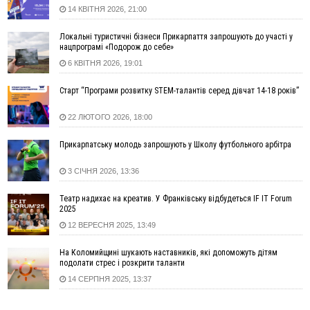
14 КВІТНЯ 2026, 21:00
15:00
На Закарпатті викрили масштабну схему незаконного
виключення військовозобов’язаних з обліку
Локальні туристичні бізнеси Прикарпаття запрошують до участі у
14:31
«Багато питань буде знято». На громадських слуханнях в
нацпрограмі «Подорож до себе»
Яремче обговорили, як вирішити питання джипінгу в
6 КВІТНЯ 2026, 19:01
Карпатах
13:54
5 «тихих» хвороб, які виявляє профілактичне обстеження
Старт “Програми розвитку STEM-талантів серед дівчат 14-18 років”
13:30
На Надрічній тривають останні приготування до
ФОТО
22 ЛЮТОГО 2026, 18:00
нового руху
12:57
У Франківську зафіксували найбільшу спеку за всю історію
Прикарпатську молодь запрошують у Школу футбольного арбітра
спостережень
12:24
Лікування наркоманії Київ: чому важливо розпочати
3 СІЧНЯ 2026, 13:36
терапію якомога раніше
Театр надихає на креатив. У Франківську відбудеться IF IT Forum
12:00
Франківця, який у Косові викрав за магазину понад 640
2025
тисяч гривень у валюті, засудили до 5 років
12 ВЕРЕСНЯ 2025, 13:49
11:50
Податкова передасть в Міноборони для "Оберегу" дані про
чоловіків 18–60 років
На Коломийщині шукають наставників, які допоможуть дітям
11:20
Водійка, яку на Сухомлинського побив інший керманич,
подолати стрес і розкрити таланти
відмовилася від обвинувачення — справу закрили
14 СЕРПНЯ 2025, 13:37
10:45
У Франківську, Коломиї, Долині та Яремче 6 серпня
зафіксували рекордну спеку