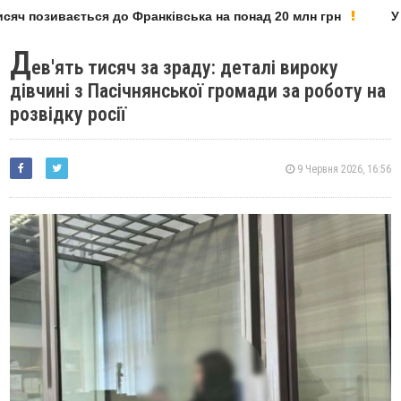
яч позивається до Франківська на понад 20 млн грн
У Ф
Д
ев'ять тисяч за зраду: деталі вироку
дівчині з Пасічнянської громади за роботу на
розвідку росії
9 Червня 2026, 16:56