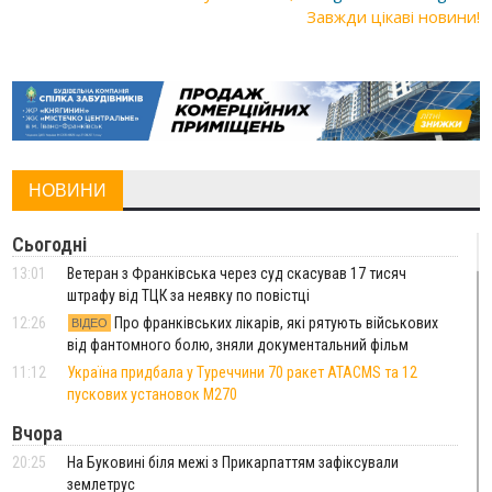
Завжди цікаві новини!
НОВИНИ
Сьогодні
13:01
Ветеран з Франківська через суд скасував 17 тисяч
штрафу від ТЦК за неявку по повістці
12:26
Про франківських лікарів, які рятують військових
ВІДЕО
від фантомного болю, зняли документальний фільм
11:12
Україна придбала у Туреччини 70 ракет ATACMS та 12
пускових установок M270
Вчора
20:25
На Буковині біля межі з Прикарпаттям зафіксували
землетрус