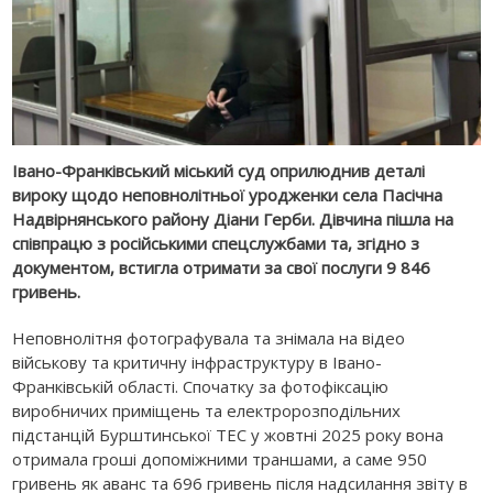
Івано-Франківський міський суд оприлюднив деталі
вироку щодо неповнолітньої уродженки села Пасічна
Надвірнянського району Діани Герби. Дівчина пішла на
співпрацю з російськими спецслужбами та, згідно з
документом, встигла отримати за свої послуги 9 846
гривень.
Неповнолітня фотографувала та знімала на відео
військову та критичну інфраструктуру в Івано-
Франківській області. Спочатку за фотофіксацію
виробничих приміщень та електророзподільних
підстанцій Бурштинської ТЕС у жовтні 2025 року вона
отримала гроші допоміжними траншами, а саме 950
гривень як аванс та 696 гривень після надсилання звіту в