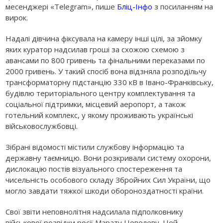
месенджері «Telegram», пише
Бліц-Інфо
з посиланням на
вирок.
Надалі дівчина фіксувала на камеру інші цілі, за зйомку
яких куратор надсилав гроші за схожою схемою з
авансами по 800 гривень та фінальними переказами по
2000 гривень. У такий спосіб вона відзняла розподільчу
трансформаторну підстанцію 330 кВ в Івано-Франківську,
будівлю територіального центру комплектування та
соціальної підтримки, місцевий аеропорт, а також
готельний комплекс, у якому проживають українські
військовослужбовці.
Зібрані відомості містили службову інформацію та
державну таємницю. Вони розкривали систему охорони,
дислокацію постів візуального спостереження та
чисельність особового складу Збройних Сил України, що
могло завдати тяжкої шкоди обороноздатності країни.
Свої звіти неповнолітня надсилала підполковнику
військової розвідки росії Марату Цевелеву. Цей