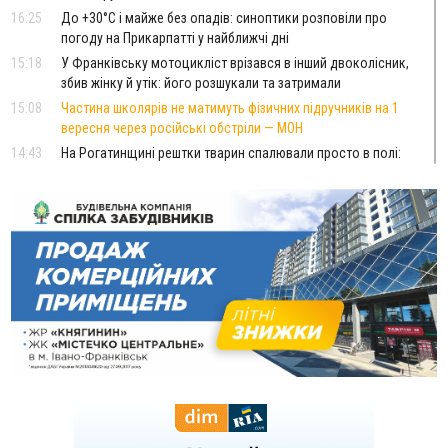
16:25
До +30°C і майже без опадів: синоптики розповіли про
погоду на Прикарпатті у найближчі дні
15:18
У Франківську мотоцикліст врізався в інший двоколісник,
збив жінку й утік: його розшукали та затримали
15:08
Частина школярів не матимуть фізичних підручників на 1
вересня через російські обстріли — МОН
14:43
На Рогатинщині рештки тварин спалювали просто в полі:
поліція розслідує отруєння земель
13:25
Пірс, ігровий майданчик і зона для пікніків: оголосили
тендер на 7 мільйонів на благоустрій Німецького озера
12:14
У Калуші на озері в міському парку масово загинули
качки та риба
11:18
Майстра лісу з Верховинщини оштрафували на 600 тисяч за
переправлення чоловіків до Румунії
10:49
На Прикарпатті через негоду сталися аварійні вимкнення
світла
10:43
За змову на тендері для Долинської лікарні двох
підприємців оштрафували на 272 тисячі гривень
10:09
Яремчанський суд виніс вирок чоловіку, який у Буковелі
вкрав із супермаркету пляшку віскі за 8,5 тисяч