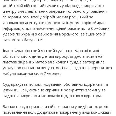
російський військовий служить у підрозділі морського
центру сил спеціальних операцій головного управління
генерального штабу збройних сил росії, який за
допомогою агентурних мереж та інформаторів збирає
інформацію для визначення цілей ракетних та бомбових
ударів по Україні з озброєння морського, авіаційного й
наземного базування.
Івано-Франківський міський суд Івано-Франківської
області оприлюднив деталі вироку, згідно з якими на
підставі зібраних матеріалів колегія суддів затвердила
угоду про визнання винуватості на засіданні 4 червня, яка
набула законної сили 7 червня.
Суд врахував як пом'якшувальні обставини щире каяття
дівчини, її вік, активне сприяння розкриттю злочину та
надання викривальних показів щодо свого куратора.
За скоєне суд призначив їй покарання у виді трьох років
позбавлення волі. Додаткове покарання у виді конфіскації