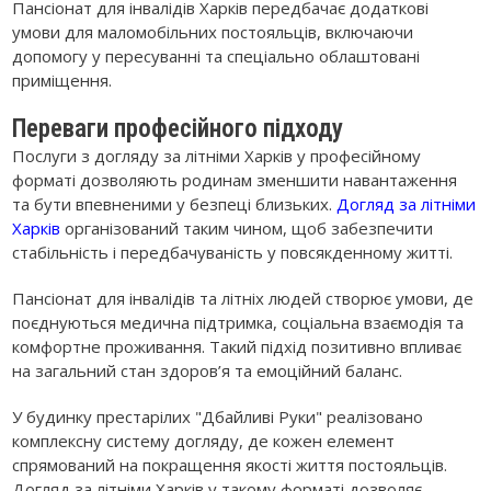
Пансіонат для інвалідів Харків передбачає додаткові
умови для маломобільних постояльців, включаючи
допомогу у пересуванні та спеціально облаштовані
приміщення.
Переваги професійного підходу
Послуги з догляду за літніми Харків у професійному
форматі дозволяють родинам зменшити навантаження
та бути впевненими у безпеці близьких.
Догляд за літніми
Харків
організований таким чином, щоб забезпечити
стабільність і передбачуваність у повсякденному житті.
Пансіонат для інвалідів та літніх людей створює умови, де
поєднуються медична підтримка, соціальна взаємодія та
комфортне проживання. Такий підхід позитивно впливає
на загальний стан здоров’я та емоційний баланс.
У будинку престарілих "Дбайливі Руки" реалізовано
комплексну систему догляду, де кожен елемент
спрямований на покращення якості життя постояльців.
Догляд за літніми Харків у такому форматі дозволяє