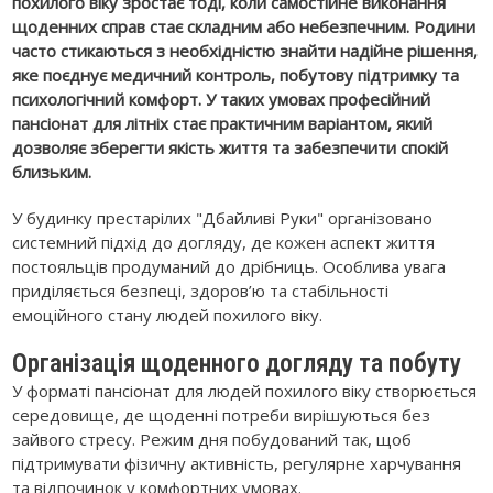
похилого віку зростає тоді, коли самостійне виконання
щоденних справ стає складним або небезпечним. Родини
часто стикаються з необхідністю знайти надійне рішення,
яке поєднує медичний контроль, побутову підтримку та
психологічний комфорт. У таких умовах професійний
пансіонат для літніх стає практичним варіантом, який
дозволяє зберегти якість життя та забезпечити спокій
близьким.
У будинку престарілих "Дбайливі Руки" організовано
системний підхід до догляду, де кожен аспект життя
постояльців продуманий до дрібниць. Особлива увага
приділяється безпеці, здоров’ю та стабільності
емоційного стану людей похилого віку.
Організація щоденного догляду та побуту
У форматі пансіонат для людей похилого віку створюється
середовище, де щоденні потреби вирішуються без
зайвого стресу. Режим дня побудований так, щоб
підтримувати фізичну активність, регулярне харчування
та відпочинок у комфортних умовах.