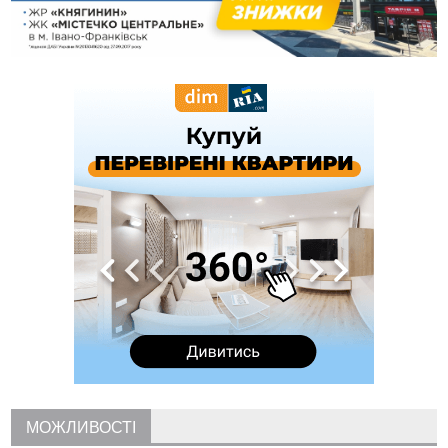
09:39
У Франківську медики провели серію складних операцій
на аорті
07 Серпня
22:22
У Богородчанах на "зебрі" водій Audi наїхав на
ФОТО
хлопчика з велосипедом
21:01
Загальна площа всіх книгарень України - трохи більше ніж 6
футбольних полів
20:47
На "зебрі" у Франківську два мотоциклісти збили жінку
18:55
Прикарпаття серед лідерів за будівництвом новобудов і
рекордсмен за зростанням цін на житло
16:48
Де безпечно купатися на Прикарпатті?
ВІДЕО
16:20
У Франківську дружина загиблого воїна створила
організацію «КОД 7'Я», аби підтримувати військових та їхні
сім'ї
15:57
У Коломиї на одній з вулиць встановлять комплекс
автоматичної фіксації швидкості
15:29
Війна забрала життя трьох воїнів з Прикарпаття
15:00
На Закарпатті викрили масштабну схему незаконного
МОЖЛИВОСТІ
виключення військовозобов’язаних з обліку