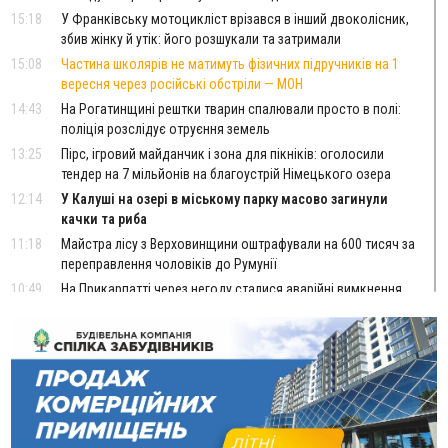
15:18
У Франківську мотоцикліст врізався в інший двоколісник,
збив жінку й утік: його розшукали та затримали
15:08
Частина школярів не матимуть фізичних підручників на 1
вересня через російські обстріли — МОН
14:43
На Рогатинщині рештки тварин спалювали просто в полі:
поліція розслідує отруєння земель
13:25
Пірс, ігровий майданчик і зона для пікніків: оголосили
тендер на 7 мільйонів на благоустрій Німецького озера
12:14
У Калуші на озері в міському парку масово загинули
качки та риба
11:18
Майстра лісу з Верховинщини оштрафували на 600 тисяч за
переправлення чоловіків до Румунії
10:49
На Прикарпатті через негоду сталися аварійні вимкнення
світла
10:43
За змову на тендері для Долинської лікарні двох
підприємців оштрафували на 272 тисячі гривень
10:09
Яремчанський суд виніс вирок чоловіку, який у Буковелі
вкрав із супермаркету пляшку віскі за 8,5 тисяч
09:53
В урочищі біля Галича археологи відкопали давньоруську
вагову гирку XII–XIII століть