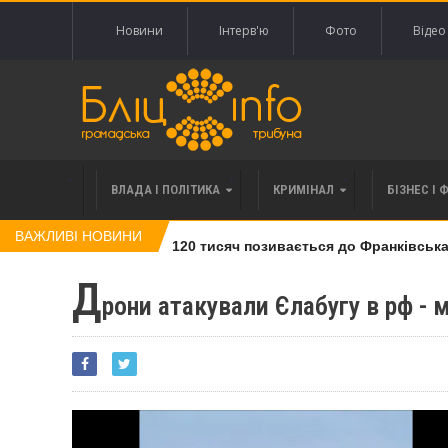
Новини
Інтерв'ю
Фото
Відео
ВЛАДА І ПОЛІТИКА
КРИМІНАЛ
БІЗНЕС І 
ВАЖЛИВІ НОВИНИ
влі права вимоги за 120 тисяч позивається до Франківська на 
Д
рони атакували Єлабугу в рф - 