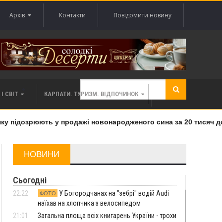
Архів
Контакти
Повідомити новину
І СВІТ
КАРПАТИ. ТУРИЗМ. ВІДПОЧИНОК
 підозрюють у продажі новонародженого сина за 20 тисяч дола
НОВИНИ
Сьогодні
22:22
У Богородчанах на "зебрі" водій Audi
ФОТО
наїхав на хлопчика з велосипедом
21:01
Загальна площа всіх книгарень України - трохи