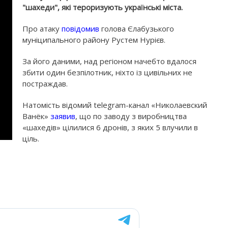
"шахеди", які тероризують українські міста.
Про атаку
повідомив
голова Єлабузького
муніципального району Рустем Нурієв.
За його даними, над регіоном начебто вдалося
збити один безпілотник, ніхто із цивільних не
постраждав.
Натомість відомий telegram-канал «Николаевский
Ванёк»
заявив
, що по заводу з виробництва
«шахедів» цілилися 6 дронів, з яких 5 влучили в
ціль.