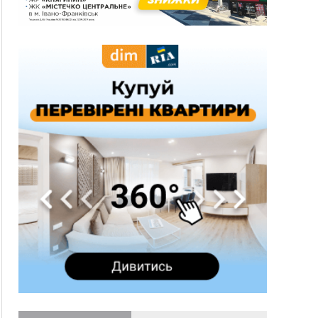
13:54
5 «тихих» хвороб, які виявляє профілактичне
обстеження
13:30
На Надрічній тривають останні
ФОТО
приготування до нового руху
12:57
У Франківську зафіксували найбільшу спеку за
всю історію спостережень
12:24
Лікування наркоманії Київ: чому важливо
розпочати терапію якомога раніше
12:00
Франківця, який у Косові викрав за магазину
понад 640 тисяч гривень у валюті, засудили до
5 років
11:50
Податкова передасть в Міноборони для
"Оберегу" дані про чоловіків 18–60 років
11:20
Водійка, яку на Сухомлинського побив інший
керманич, відмовилася від обвинувачення —
справу закрили
10:45
У Франківську, Коломиї, Долині та Яремче 6
серпня зафіксували рекордну спеку
10:02
Змушував надсилати інтимні фото: на
Прикарпатті затримали підозрюваного у
розбещенні малолітньої