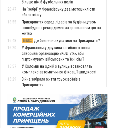
більше ніж 6 футбольних полів
20:47
На "зебрі" у Франківську два мотоциклісти
збили жінку
18:55
Прикарпаття серед лідерів за будівництвом
новобудов і рекордсмен за зростанням цін на
житло
16:48
Де безпечно купатися на Прикарпатті?
ВІДЕО
16:20
У Франківську дружина загиблого воїна
створила організацію «КОД 7'Я», аби
підтримувати військових та їхні сім'ї
15:57
У Коломиї на одній з вулиць встановлять
комплекс автоматичної фіксації швидкості
15:29
Війна забрала життя трьох воїнів з
Прикарпаття
15:00
На Закарпатті викрили масштабну схему
незаконного виключення
військовозобов’язаних з обліку
14:31
«Багато питань буде знято». На громадських
слуханнях в Яремче обговорили, як вирішити
питання джипінгу в Карпатах