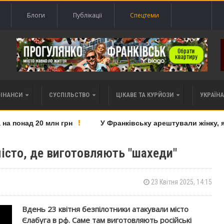
Блоги
Публікації
Спецтеми
ФІНАНСИ
СУСПІЛЬСТВО
ЦІКАВЕ ТА КУРЙОЗИ
УКРАЇНА 
понад 20 млн грн
У Франківську арештували жінку, яку
місто, де виготовляють "шахеди"
23 Квітня 2025, 14:15
Вдень 23 квітня безпілотники атакували місто
Єлабуга в рф. Саме там виготовляють російські