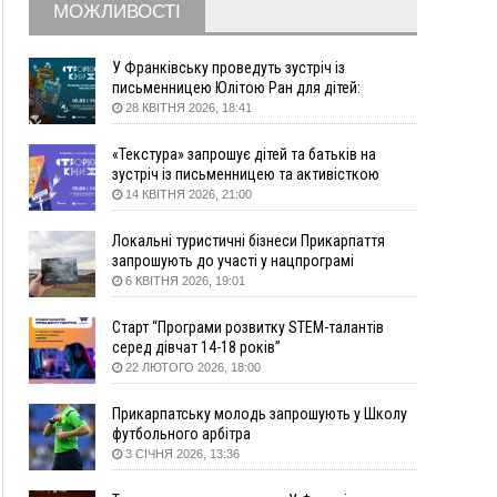
МОЖЛИВОСТІ
09:22
АМКУ розпочав справу проти Гвіздецької
селищної ради через різні ставки земельного
податку
У Франківську проведуть зустріч із
письменницею Юлітою Ран для дітей:
08:54
Синоптики попереджають про значний дощ на
говоритимуть про серію книг про Мавку
28 КВІТНЯ 2026, 18:41
Прикарпатті до кінця п'ятниці
08:45
Нафтогазову площу на межі Прикарпаття та
«Текстура» запрошує дітей та батьків на
Львівщини повторно виставили на аукціон за
зустріч із письменницею та активісткою
830 млн
Анною Повх
14 КВІТНЯ 2026, 21:00
Вчора
Локальні туристичні бізнеси Прикарпаття
18:46
У Польщі невідомі скоїли наругу над
ФОТО
запрошують до участі у нацпрограмі
могилою УПА
«Подорож до себе»
6 КВІТНЯ 2026, 19:01
17:45
Сили оборони уразила Ярославський НПЗ та
Старт “Програми розвитку STEM-талантів
кораблі берегової охорони фсб у Керчі
серед дівчат 14-18 років”
17:17
Скарби Музею писанкового розпису
ВІДЕО
22 ЛЮТОГО 2026, 18:00
побачать далеко за межами Коломиї
16:42
Поблизу Франківська п'яний на Chevrolet
Прикарпатську молодь запрошують у Школу
втікав від поліції
футбольного арбітра
3 СІЧНЯ 2026, 13:36
16:27
На Прикарпатті триває декларування
вогнепальної зброї: уже зареєстровано 282