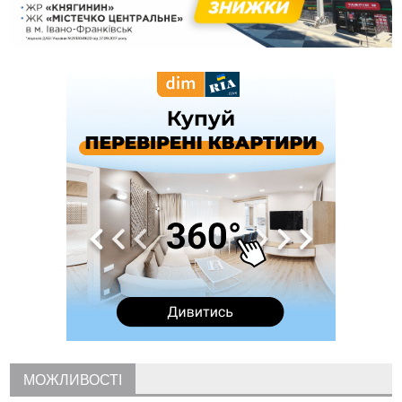
09:39
У Франківську медики провели серію складних операцій
на аорті
07 Серпня
22:22
У Богородчанах на "зебрі" водій Audi наїхав на
ФОТО
хлопчика з велосипедом
21:01
Загальна площа всіх книгарень України - трохи більше ніж 6
футбольних полів
20:47
На "зебрі" у Франківську два мотоциклісти збили жінку
18:55
Прикарпаття серед лідерів за будівництвом новобудов і
рекордсмен за зростанням цін на житло
16:48
Де безпечно купатися на Прикарпатті?
ВІДЕО
16:20
У Франківську дружина загиблого воїна створила
організацію «КОД 7'Я», аби підтримувати військових та їхні
сім'ї
15:57
У Коломиї на одній з вулиць встановлять комплекс
автоматичної фіксації швидкості
15:29
Війна забрала життя трьох воїнів з Прикарпаття
15:00
На Закарпатті викрили масштабну схему незаконного
МОЖЛИВОСТІ
виключення військовозобов’язаних з обліку