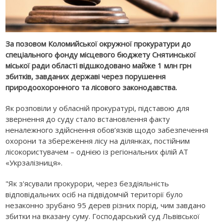
За позовом Коломийської окружної прокуратури до
спеціального фонду місцевого бюджету Снятинської
міської ради області відшкодовано майже 1 млн грн
збитків, завданих державі через порушення
природоохоронного та лісового законодавства.
Як розповіли у обласній прокуратурі, підставою для
звернення до суду стало встановлення факту
неналежного здійснення обов’язків щодо забезпечення
охорони та збереження лісу на ділянках, постійним
лісокористувачем – однією із регіональних філій АТ
«Укрзалізниця».
"Як з'ясували прокурори, через бездіяльність
відповідальних осіб на підвідомчій території було
незаконно зрубано 95 дерев різних порід, чим завдано
збитки на вказану суму. Господарський суд Львівської