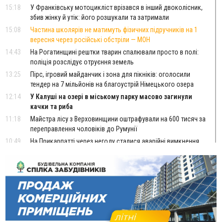
15:18
У Франківську мотоцикліст врізався в інший двоколісник,
збив жінку й утік: його розшукали та затримали
15:08
Частина школярів не матимуть фізичних підручників на 1
вересня через російські обстріли — МОН
14:43
На Рогатинщині рештки тварин спалювали просто в полі:
поліція розслідує отруєння земель
13:25
Пірс, ігровий майданчик і зона для пікніків: оголосили
тендер на 7 мільйонів на благоустрій Німецького озера
12:14
У Калуші на озері в міському парку масово загинули
качки та риба
11:18
Майстра лісу з Верховинщини оштрафували на 600 тисяч за
переправлення чоловіків до Румунії
10:49
На Прикарпатті через негоду сталися аварійні вимкнення
світла
10:43
За змову на тендері для Долинської лікарні двох
підприємців оштрафували на 272 тисячі гривень
10:09
Яремчанський суд виніс вирок чоловіку, який у Буковелі
вкрав із супермаркету пляшку віскі за 8,5 тисяч
09:53
В урочищі біля Галича археологи відкопали давньоруську
вагову гирку XII–XIII століть