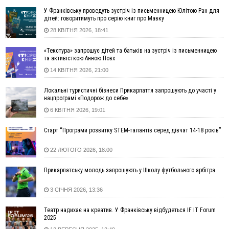
14:31
«Багато питань буде знято». На громадських слуханнях в
У Франківську проведуть зустріч із письменницею Юлітою Ран для
Яремче обговорили, як вирішити питання джипінгу в
дітей: говоритимуть про серію книг про Мавку
Карпатах
28 КВІТНЯ 2026, 18:41
13:54
5 «тихих» хвороб, які виявляє профілактичне обстеження
«Текстура» запрошує дітей та батьків на зустріч із письменницею
13:30
На Надрічній тривають останні приготування до
ФОТО
та активісткою Анною Повх
нового руху
14 КВІТНЯ 2026, 21:00
12:57
У Франківську зафіксували найбільшу спеку за всю історію
спостережень
Локальні туристичні бізнеси Прикарпаття запрошують до участі у
нацпрограмі «Подорож до себе»
12:24
Лікування наркоманії Київ: чому важливо розпочати
терапію якомога раніше
6 КВІТНЯ 2026, 19:01
12:00
Франківця, який у Косові викрав за магазину понад 640
Старт “Програми розвитку STEM-талантів серед дівчат 14-18 років”
тисяч гривень у валюті, засудили до 5 років
11:50
Податкова передасть в Міноборони для "Оберегу" дані про
22 ЛЮТОГО 2026, 18:00
чоловіків 18–60 років
11:20
Водійка, яку на Сухомлинського побив інший керманич,
Прикарпатську молодь запрошують у Школу футбольного арбітра
відмовилася від обвинувачення — справу закрили
3 СІЧНЯ 2026, 13:36
10:45
У Франківську, Коломиї, Долині та Яремче 6 серпня
зафіксували рекордну спеку
Театр надихає на креатив. У Франківську відбудеться IF IT Forum
10:02
Змушував надсилати інтимні фото: на Прикарпатті
2025
затримали підозрюваного у розбещенні малолітньої