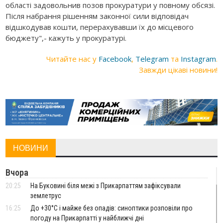
області задовольнив позов прокуратури у повному обсязі.
Після набрання рішенням законної сили відповідач
відшкодував кошти, перерахувавши їх до місцевого
бюджету",- кажуть у прокуратурі.
Читайте нас у
Facebook
,
Telegram
та
Instagram
.
Завжди цікаві новини!
НОВИНИ
Вчора
20:25
На Буковині біля межі з Прикарпаттям зафіксували
землетрус
16:25
До +30°C і майже без опадів: синоптики розповіли про
погоду на Прикарпатті у найближчі дні