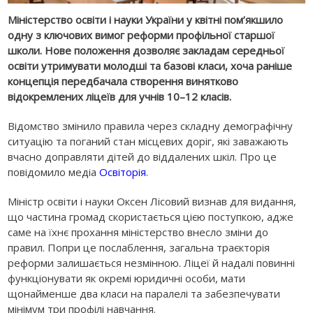
Міністерство освіти і науки України у квітні пом’якшило
одну з ключових вимог реформи профільної старшої
школи. Нове положення дозволяє закладам середньої
освіти утримувати молодші та базові класи, хоча раніше
концепція передбачала створення винятково
відокремлених ліцеїв для учнів 10–12 класів.
Відомство змінило правила через складну демографічну
ситуацію та поганий стан місцевих доріг, які заважають
вчасно доправляти дітей до віддалених шкіл. Про це
повідомило медіа
Освіторія
.
Міністр освіти і науки Оксен Лісовий визнав для видання,
що частина громад скористається цією поступкою, адже
саме на їхнє прохання міністерство внесло зміни до
правил. Попри це послаблення, загальна траєкторія
реформи залишається незмінною. Ліцеї й надалі повинні
функціонувати як окремі юридичні особи, мати
щонайменше два класи на паралелі та забезпечувати
мінімум три профілі навчання.