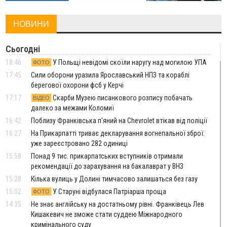
НОВИНИ
Сьогодні
18:46
У Польщі невідомі скоїли наругу над могилою УПА
ФОТО
17:45
Сили оборони уразила Ярославський НПЗ та кораблі
берегової охорони фсб у Керчі
17:17
Скарби Музею писанкового розпису побачать
ВІДЕО
далеко за межами Коломиї
16:42
Поблизу Франківська п'яний на Chevrolet втікав від поліції
16:27
На Прикарпатті триває декларування вогнепальної зброї:
уже зареєстровано 282 одиниці
15:58
Понад 9 тис. прикарпатських вступників отримали
рекомендації до зарахування на бакалаврат у ВНЗ
15:28
Кілька вулиць у Долині тимчасово залишаться без газу
15:02
У Старуні відбулася Патріарша проща
ФОТО
14:35
Не знає англійську на достатньому рівні. Франківець Лев
Кишакевич не зможе стати суддею Міжнародного
кримінального суду