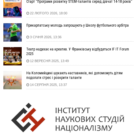
Старт “Програми розвитку STEM-талантів серед дівчат 14-18 років”
14:02
«Пілот з Лондона» видурив у жительки Коломийщини
майже 64 тисячі гривень
22 ЛЮТОГО 2026, 18:00
13:13
У четвер на Прикарпатті очікується сильна спека до 39°
Прикарпатську молодь запрошують у Школу футбольного арбітра
13:00
На Снятинщині спіймали чоловіка, який зливав з цистерни
у полі невідому речовину
3 СІЧНЯ 2026, 13:36
12:29
У МОЗ змінили підхід до госпіталізації та оновили правила
роботи стаціонарів
Театр надихає на креатив. У Франківську відбудеться IF IT Forum
12:07
На межі Прикарпаття і Тернопільщини невідомі засипали
2025
русло Золотої Липи та облаштували переправу
12 ВЕРЕСНЯ 2025, 13:49
11:44
У Франківську та Яремче зафіксували нові температурні
На Коломийщині шукають наставників, які допоможуть дітям
рекорди
подолати стрес і розкрити таланти
11:17
Росія вдарила по Харкову "Бандероллю": є постраждалі,
14 СЕРПНЯ 2025, 13:37
пошкоджено цивільне підприємство
10:54
Верховний суд повернув державі 1,5 га лісу із трьома
ставками в Івано-Франківській громаді
10:10
На Каскаді замість веж планують зробити сквер з
дитмайданчиком
09:31
На Верховинщині під час пожежі будинку травмувалась
жінка
09:09
35 цимбалістів на Говерлі встановили Рекорд
ВІДЕО