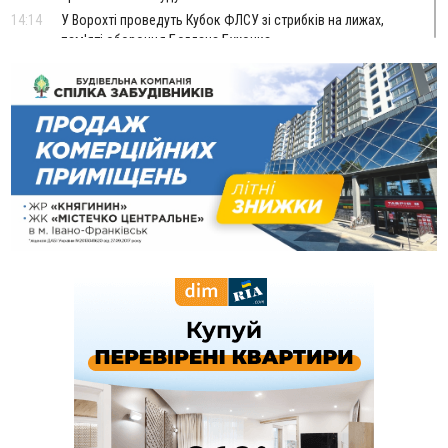
14:14
У Ворохті проведуть Кубок ФЛСУ зі стрибків на лижах,
пам'яті оборонця Богдана Бухонка
13:30
На Калущині розшукали чоловіка, який три дні
ФОТО
блукав у лісі
13:14
Боднар розповів про реакцію влади Польщі на атаки на
українців та про зміни після 23 серпня
12:31
"Едельвейси" щемливо привітали рідну Коломию з
ВІДЕО
Днем міста
11:55
Вчора у Франківську, Коломиї, Долині та Яремче
зафіксували рекордну спеку
11:45
У Надвірній п'яна жінка побила малолітнього хлопчика: суд
призначив штраф і 30 тисяч компенсації
11:17
У басейні Дністра встановилася гідрологічна посуха - рівні
води наблизилися до найнижчих показників
11:09
У Бурштині поблизу АЗС сталася масова бійка, поліція
з'ясовує обставини
10:30
ФОП із Житомира після купівлі права вимоги за 120
тисяч позивається до Франківська на понад 20 млн грн
08:52
У горах біля Осмолоди за допомогою БПЛА розшукали
двох жінок, які заблукали під час збирання ягід