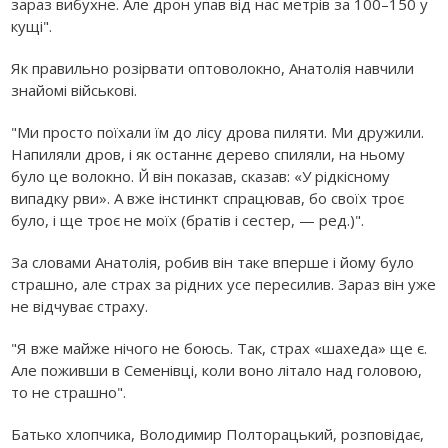
зараз вибухне. Але дрон упав від нас метрів за 100–150 у
кущі".
Як правильно розірвати оптоволокно, Анатолія навчили
знайомі військові.
"Ми просто поїхали їм до лісу дрова пиляти. Ми дружили.
Напиляли дров, і як останнє дерево спиляли, на ньому
було це волокно. Й він показав, сказав: «У рідкісному
випадку рви». А вже інстинкт спрацював, бо своїх троє
було, і ще троє не моїх (братів і сестер, — ред.)".
За словами Анатолія, робив він таке вперше і йому було
страшно, але страх за рідних усе пересилив. Зараз він уже
не відчуває страху.
"Я вже майже нічого не боюсь. Так, страх «шахеда» ще є.
Але поживши в Семенівці, коли воно літало над головою,
то не страшно".
Батько хлопчика, Володимир Полторацький, розповідає,