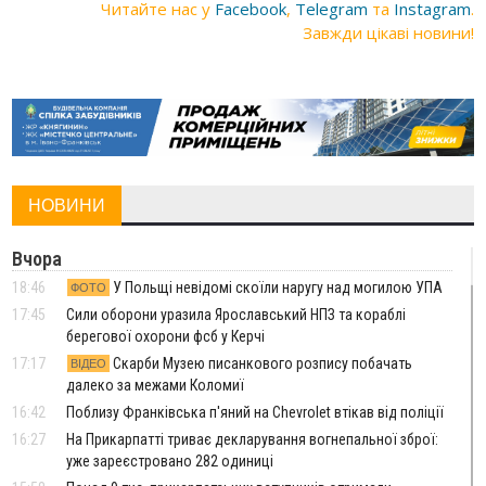
Читайте нас у
Facebook
,
Telegram
та
Instagram
.
Завжди цікаві новини!
НОВИНИ
Вчора
18:46
У Польщі невідомі скоїли наругу над могилою УПА
ФОТО
17:45
Сили оборони уразила Ярославський НПЗ та кораблі
берегової охорони фсб у Керчі
17:17
Скарби Музею писанкового розпису побачать
ВІДЕО
далеко за межами Коломиї
16:42
Поблизу Франківська п'яний на Chevrolet втікав від поліції
16:27
На Прикарпатті триває декларування вогнепальної зброї:
уже зареєстровано 282 одиниці