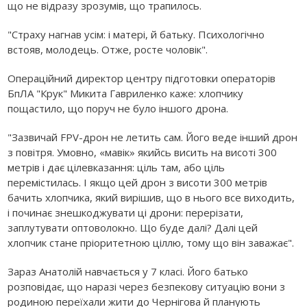
що не відразу зрозумів, що трапилось.
"Страху нагнав усім: і матері, й батьку. Психологічно
встояв, молодець. Отже, росте чоловік".
Операційний директор центру підготовки операторів
БпЛА "Крук" Микита Гавриленко каже: хлопчику
пощастило, що поруч не було іншого дрона.
"Зазвичай FPV-дрон не летить сам. Його веде інший дрон
з повітря. Умовно, «мавік» якийсь висить на висоті 300
метрів і дає цілевказання: ціль там, або ціль
перемістилась. І якщо цей дрон з висоти 300 метрів
бачить хлопчика, який вирішив, що в нього все виходить,
і починає знешкоджувати ці дрони: перерізати,
заплутувати оптоволокно. Що буде далі? Далі цей
хлопчик стане пріоритетною ціллю, тому що він заважає".
Зараз Анатолій навчається у 7 класі. Його батько
розповідає, що наразі через безпекову ситуацію вони з
родиною переїхали жити до Чернігова й планують