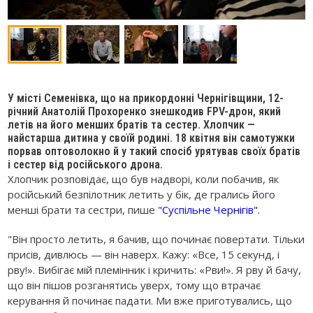
У місті Семенівка, що на прикордонні Чернігівщини, 12-
річний Анатолій Прохоренко знешкодив FPV-дрон, який
летів на його менших братів та сестер. Хлопчик —
найстарша дитина у своїй родині. 18 квітня він самотужки
порвав оптоволокно й у такий спосіб урятував своїх братів
і сестер від російського дрона.
Хлопчик розповідає, що був надворі, коли побачив, як
російський безпілотник летить у бік, де грались його
менші брати та сестри, пише
"Суспільне Чернігів".
"Він просто летить, я бачив, що починає повертати. Тільки
присів, дивлюсь — він наверх. Кажу: «Все, 15 секунд, і
рву!». Вибігає мій племінник і кричить: «Рви!». Я рву й бачу,
що він пішов розганятись уверх, тому що втрачає
керування й починає падати. Ми вже приготувались, що