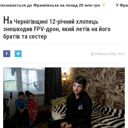
озивається до Франківська на понад 20 млн грн
У Франк
Н
а Чернігівщині 12-річний хлопець
знешкодив FPV-дрон, який летів на його
братів та сестер
29 Квітня 2026, 19:21