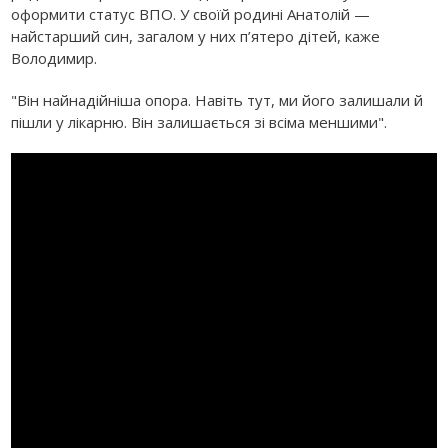
оформити статус ВПО. У своїй родині Анатолій —
найстарший син, загалом у них п’ятеро дітей, каже
Володимир.
"Він найнадійніша опора. Навіть тут, ми його залишали й
пішли у лікарню. Він залишається зі всіма меншими".