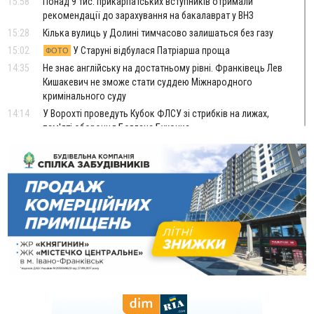
15:58
Понад 9 тис. прикарпатських вступників отримали
рекомендації до зарахування на бакалаврат у ВНЗ
15:28
Кілька вулиць у Долині тимчасово залишаться без газу
15:02
У Старуні відбулася Патріарша проща
ФОТО
14:35
Не знає англійську на достатньому рівні. Франківець Лев
Кишакевич не зможе стати суддею Міжнародного
кримінального суду
14:14
У Ворохті проведуть Кубок ФЛСУ зі стрибків на лижах,
пам'яті оборонця Богдана Бухонка
13:30
На Калущині розшукали чоловіка, який три дні
ФОТО
блукав у лісі
13:14
Боднар розповів про реакцію влади Польщі на атаки на
українців та про зміни після 23 серпня
12:31
"Едельвейси" щемливо привітали рідну Коломию з
ВІДЕО
Днем міста
11:55
Вчора у Франківську, Коломиї, Долині та Яремче
зафіксували рекордну спеку
11:45
У Надвірній п'яна жінка побила малолітнього хлопчика: суд
призначив штраф і 30 тисяч компенсації
11:17
У басейні Дністра встановилася гідрологічна посуха - рівні