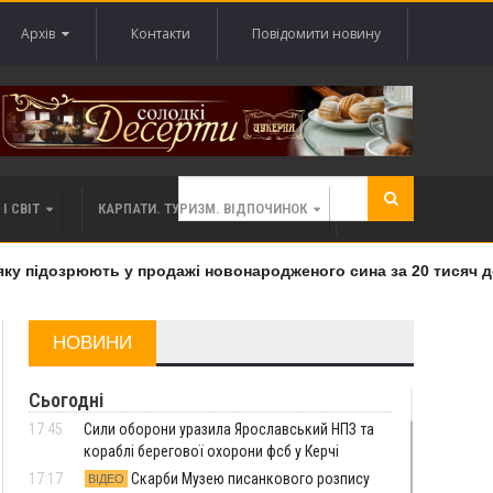
Архів
Контакти
Повідомити новину
І СВІТ
КАРПАТИ. ТУРИЗМ. ВІДПОЧИНОК
 підозрюють у продажі новонародженого сина за 20 тисяч дол
НОВИНИ
Сьогодні
17:45
Сили оборони уразила Ярославський НПЗ та
кораблі берегової охорони фсб у Керчі
17:17
Скарби Музею писанкового розпису
ВІДЕО