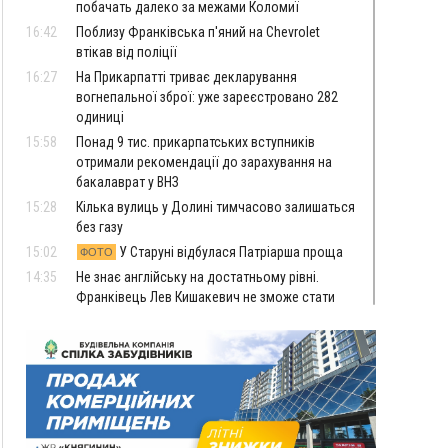
побачать далеко за межами Коломиї
16:42
Поблизу Франківська п'яний на Chevrolet
втікав від поліції
16:27
На Прикарпатті триває декларування
вогнепальної зброї: уже зареєстровано 282
одиниці
15:58
Понад 9 тис. прикарпатських вступників
отримали рекомендації до зарахування на
бакалаврат у ВНЗ
15:28
Кілька вулиць у Долині тимчасово залишаться
без газу
15:02
У Старуні відбулася Патріарша проща
ФОТО
14:35
Не знає англійську на достатньому рівні.
Франківець Лев Кишакевич не зможе стати
суддею Міжнародного кримінального суду
14:14
У Ворохті проведуть Кубок ФЛСУ зі стрибків
на лижах, пам'яті оборонця Богдана Бухонка
13:30
На Калущині розшукали чоловіка, який
ФОТО
три дні блукав у лісі
13:14
Боднар розповів про реакцію влади Польщі