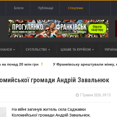
Блоги
Публікації
Спецтеми
ФІНАНСИ
СУСПІЛЬСТВО
ЦІКАВЕ ТА КУРЙОЗИ
УКРАЇНА 
 понад 20 млн грн
У Франківську арештували жінку, яку
оломийської громади Андрій Завальнюк
7 Травня 2026, 09:15
На війні загинув житель села Саджавки
Коломийської громади Андрій Завальнюк.