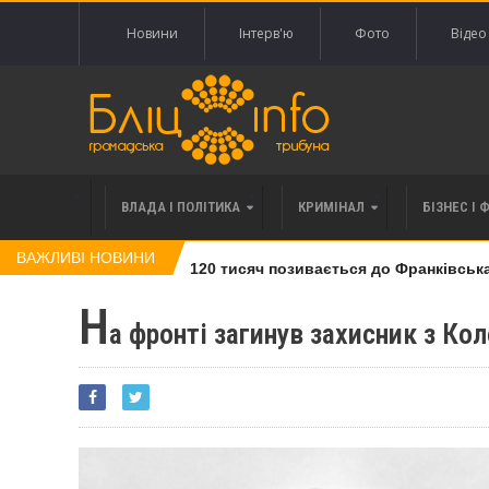
Новини
Інтерв'ю
Фото
Відео
ВЛАДА І ПОЛІТИКА
КРИМІНАЛ
БІЗНЕС І 
ВАЖЛИВІ НОВИНИ
івлі права вимоги за 120 тисяч позивається до Франківська на
Н
а фронті загинув захисник з К