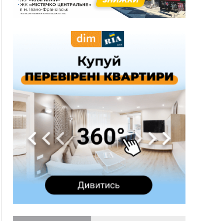
на атаки на українців та про зміни після 23
серпня
12:31
"Едельвейси" щемливо привітали рідну
ВІДЕО
Коломию з Днем міста
11:55
Вчора у Франківську, Коломиї, Долині та
Яремче зафіксували рекордну спеку
11:45
У Надвірній п'яна жінка побила малолітнього
хлопчика: суд призначив штраф і 30 тисяч
компенсації
11:17
У басейні Дністра встановилася гідрологічна
посуха - рівні води наблизилися до найнижчих
показників
11:09
У Бурштині поблизу АЗС сталася масова бійка,
поліція з'ясовує обставини
10:30
ФОП із Житомира після купівлі права
вимоги за 120 тисяч позивається до
Франківська на понад 20 млн грн
08:52
У горах біля Осмолоди за допомогою БПЛА
розшукали двох жінок, які заблукали під час
збирання ягід