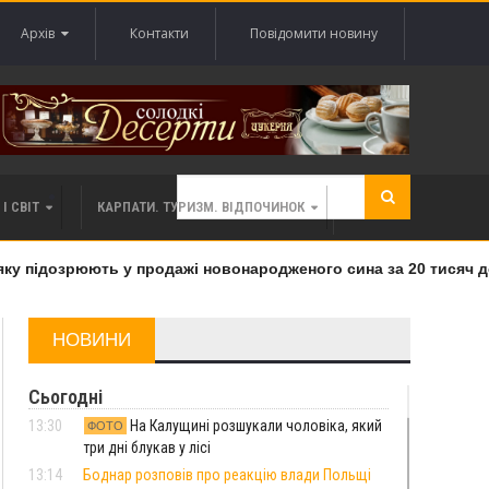
Архів
Контакти
Повідомити новину
І СВІТ
КАРПАТИ. ТУРИЗМ. ВІДПОЧИНОК
 підозрюють у продажі новонародженого сина за 20 тисяч дол
НОВИНИ
Сьогодні
13:30
На Калущині розшукали чоловіка, який
ФОТО
три дні блукав у лісі
13:14
Боднар розповів про реакцію влади Польщі