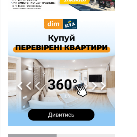
Вчора
19:52
У Франківську вперше прооперували немовля
без відкритої операції
18:42
На лінії зіткнення загинув керівник
пошукового загону "Плацдарм" Олексій Юков
18:11
СБС за дві доби уразили 13 енергооб'єктів на
окупованих територіях
17:20
Українці подали рекордну кількість заяв до
університетів. Які спеціальності обирають
16:43
Зарплати на Прикарпатті за місяць зросли на
10%, але до середньої по Україні ще далеко
16:14
Франківець, який стріляв біля АЗС, вийшов під
заставу та був повторно затриманий
15:54
Прикарпатець прийшов у Пенсійний та заявив
поліції про гранату, бо йому не нарахували
пенсію
14:59
У Болгарії затримали прикарпатця, який
виготовляв наркотики для міжнародного
синдикату
14:47
Стефанішина отримала нову підозру. Їй