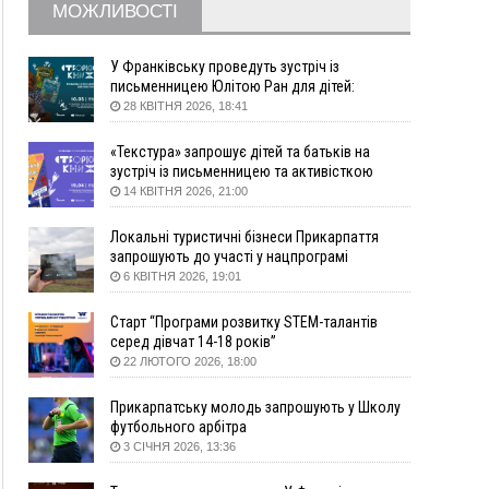
обирають запобіжний захід
МОЖЛИВОСТІ
14:02
«Пілот з Лондона» видурив у жительки
Коломийщини майже 64 тисячі гривень
У Франківську проведуть зустріч із
13:13
У четвер на Прикарпатті очікується сильна
письменницею Юлітою Ран для дітей:
говоритимуть про серію книг про Мавку
спека до 39°
28 КВІТНЯ 2026, 18:41
13:00
На Снятинщині спіймали чоловіка, який зливав
«Текстура» запрошує дітей та батьків на
з цистерни у полі невідому речовину
зустріч із письменницею та активісткою
12:29
У МОЗ змінили підхід до госпіталізації та
Анною Повх
14 КВІТНЯ 2026, 21:00
оновили правила роботи стаціонарів
12:07
На межі Прикарпаття і Тернопільщини невідомі
Локальні туристичні бізнеси Прикарпаття
засипали русло Золотої Липи та облаштували
запрошують до участі у нацпрограмі
переправу
«Подорож до себе»
6 КВІТНЯ 2026, 19:01
11:44
У Франківську та Яремче зафіксували нові
Старт “Програми розвитку STEM-талантів
температурні рекорди
серед дівчат 14-18 років”
11:17
Росія вдарила по Харкову "Бандероллю": є
22 ЛЮТОГО 2026, 18:00
постраждалі, пошкоджено цивільне
підприємство
Прикарпатську молодь запрошують у Школу
10:54
Верховний суд повернув державі 1,5 га лісу із
футбольного арбітра
трьома ставками в Івано-Франківській
3 СІЧНЯ 2026, 13:36
громаді