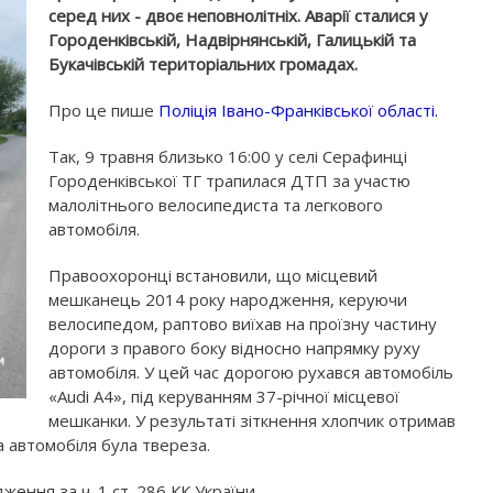
серед них - двоє неповнолітніх. Аварії сталися у
Городенківській, Надвірнянській, Галицькій та
Букачівській територіальних громадах.
Про це пише
Поліція Івано-Франківської області
.
Так, 9 травня близько 16:00 у селі Серафинці
Городенківської ТГ трапилася ДТП за участю
малолітнього велосипедиста та легкового
автомобіля.
Правоохоронці встановили, що місцевий
мешканець 2014 року народження, керуючи
велосипедом, раптово виїхав на проїзну частину
дороги з правого боку відносно напрямку руху
автомобіля. У цей час дорогою рухався автомобіль
«Audi A4», під керуванням 37-річної місцевої
мешканки. У результаті зіткнення хлопчик отримав
а автомобіля була твереза.
ення за ч. 1 ст. 286 КК України.