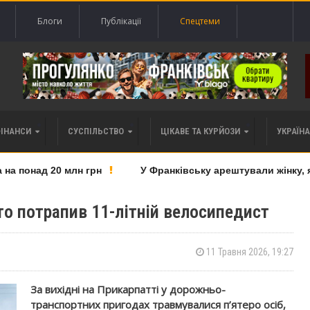
Блоги
Публікації
Спецтеми
ФІНАНСИ
СУСПІЛЬСТВО
ЦІКАВЕ ТА КУРЙОЗИ
УКРАЇНА 
 понад 20 млн грн
У Франківську арештували жінку, яку
то потрапив 11-літній велосипедист
11 Травня 2026, 19:27
За вихідні на Прикарпатті у дорожньо-
транспортних пригодах травмувалися п’ятеро осіб,