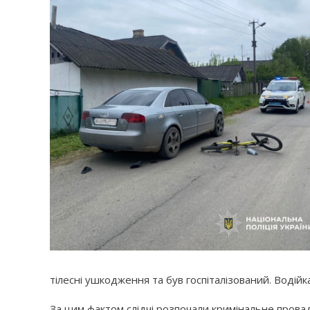
тілесні ушкодження та був госпіталізований. Водійк
За цим фактом слідчі розпочали кримінальне провадж