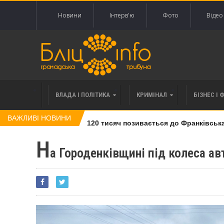
Новини
Інтерв'ю
Фото
Відео
ВЛАДА І ПОЛІТИКА
КРИМІНАЛ
БІЗНЕС І 
ВАЖЛИВІ НОВИНИ
івлі права вимоги за 120 тисяч позивається до Франківська на
Н
а Городенківщині під колеса ав