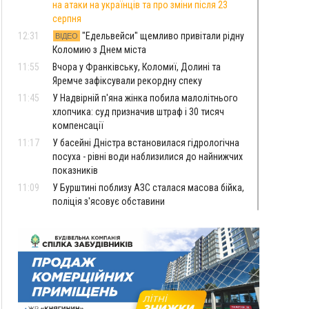
на атаки на українців та про зміни після 23
серпня
12:31
"Едельвейси" щемливо привітали рідну
ВІДЕО
Коломию з Днем міста
11:55
Вчора у Франківську, Коломиї, Долині та
Яремче зафіксували рекордну спеку
11:45
У Надвірній п'яна жінка побила малолітнього
хлопчика: суд призначив штраф і 30 тисяч
компенсації
11:17
У басейні Дністра встановилася гідрологічна
посуха - рівні води наблизилися до найнижчих
показників
11:09
У Бурштині поблизу АЗС сталася масова бійка,
поліція з'ясовує обставини
10:30
ФОП із Житомира після купівлі права
вимоги за 120 тисяч позивається до
Франківська на понад 20 млн грн
08:52
У горах біля Осмолоди за допомогою БПЛА
розшукали двох жінок, які заблукали під час
збирання ягід