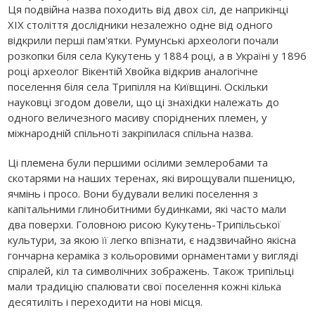
Ця подвійна назва походить від двох сіл, де наприкінці
XIX століття дослідники незалежно одне від одного
відкрили перші пам'ятки. Румунські археологи почали
розкопки біля села Кукутень у 1884 році, а в Україні у 1896
році археолог Вікентій Хвойка відкрив аналогічне
поселення біля села Трипілля на Київщині. Оскільки
науковці згодом довели, що ці знахідки належать до
одного величезного масиву споріднених племен, у
міжнародній спільноті закріпилася спільна назва.
Ці племена були першими осілими землеробами та
скотарями на наших теренах, які вирощували пшеницю,
ячмінь і просо. Вони будували великі поселення з
капітальними глинобитними будинками, які часто мали
два поверхи. Головною рисою Кукутень-Трипільської
культури, за якою її легко впізнати, є надзвичайно якісна
гончарна кераміка з кольоровими орнаментами у вигляді
спіралей, кіл та символічних зображень. Також трипільці
мали традицію спалювати свої поселення кожні кілька
десятиліть і переходити на нові місця.