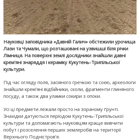
Науковці заповідника «Давній Галич» обстежили урочища
Лази та Чумали, що розташовані на узвишші біля річки
Лімниця. На поверхні землі дослідники знайшли давні
крем'яні знаряддя і кераміку Кукутень-Трипільської
культури.
Під час огляду поля, засіяного гречкою та соєю, археологи
знайшли крем’яні відбійники, сколи, фрагменти глиняного
посуду, а також два уламки сокири з опоки.
Усі ці предмети лежали просто на зораному ґрунті.
Знахідки датуються періодом Кукутень-Трипільської
культури та допомагають науковцям краще вивчити
побут і розселення перших землеробів на території
Верхнього Подністров’я.