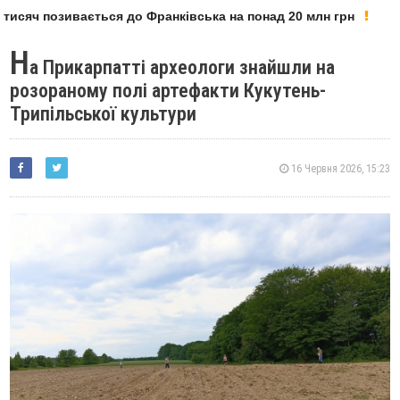
исяч позивається до Франківська на понад 20 млн грн
У
Н
а Прикарпатті археологи знайшли на
розораному полі артефакти Кукутень-
Трипільської культури
16 Червня 2026, 15:23