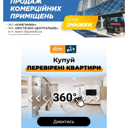
пам'яті оборонця Богдана Бухонка
13:30
На Калущині розшукали чоловіка, який три дні
ФОТО
блукав у лісі
13:14
Боднар розповів про реакцію влади Польщі на атаки на
українців та про зміни після 23 серпня
12:31
"Едельвейси" щемливо привітали рідну Коломию з
ВІДЕО
Днем міста
11:55
Вчора у Франківську, Коломиї, Долині та Яремче
зафіксували рекордну спеку
11:45
У Надвірній п'яна жінка побила малолітнього хлопчика: суд
призначив штраф і 30 тисяч компенсації
11:17
У басейні Дністра встановилася гідрологічна посуха - рівні
води наблизилися до найнижчих показників
11:09
У Бурштині поблизу АЗС сталася масова бійка, поліція
з'ясовує обставини
10:30
ФОП із Житомира після купівлі права вимоги за 120
тисяч позивається до Франківська на понад 20 млн грн
08:52
У горах біля Осмолоди за допомогою БПЛА розшукали
двох жінок, які заблукали під час збирання ягід
05 Серпня