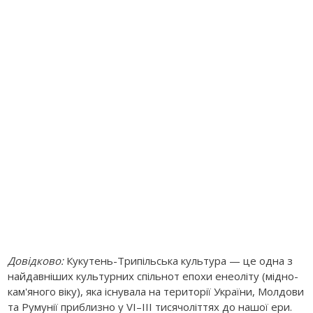
Довідково:
Кукутень-Трипільська культура — це одна з
найдавніших культурних спільнот епохи енеоліту (мідно-
кам'яного віку), яка існувала на території України, Молдови
та Румунії приблизно у VI–III тисячоліттях до нашої ери.