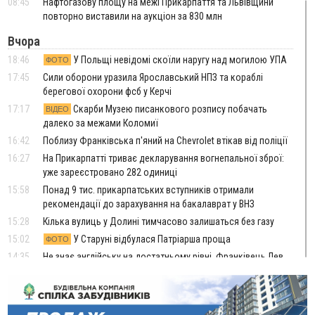
08:45
Нафтогазову площу на межі Прикарпаття та Львівщини
повторно виставили на аукціон за 830 млн
Вчора
18:46
У Польщі невідомі скоїли наругу над могилою УПА
ФОТО
17:45
Сили оборони уразила Ярославський НПЗ та кораблі
берегової охорони фсб у Керчі
17:17
Скарби Музею писанкового розпису побачать
ВІДЕО
далеко за межами Коломиї
16:42
Поблизу Франківська п'яний на Chevrolet втікав від поліції
16:27
На Прикарпатті триває декларування вогнепальної зброї:
уже зареєстровано 282 одиниці
15:58
Понад 9 тис. прикарпатських вступників отримали
рекомендації до зарахування на бакалаврат у ВНЗ
15:28
Кілька вулиць у Долині тимчасово залишаться без газу
15:02
У Старуні відбулася Патріарша проща
ФОТО
14:35
Не знає англійську на достатньому рівні. Франківець Лев
Кишакевич не зможе стати суддею Міжнародного
кримінального суду
14:14
У Ворохті проведуть Кубок ФЛСУ зі стрибків на лижах,