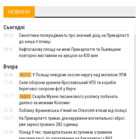
НОВИНИ
Сьогодні
08:54
Синоптики попереджають про значний дощ на Прикарпатті
до кінця п'ятниці
08:45
Нафтогазову площу на межі Прикарпаття та Львівщини
повторно виставили на аукціон за 830 млн
Вчора
18:46
У Польщі невідомі скоїли наругу над могилою УПА
ФОТО
17:45
Сили оборони уразила Ярославський НПЗ та кораблі
берегової охорони фсб у Керчі
17:17
Скарби Музею писанкового розпису побачать
ВІДЕО
далеко за межами Коломиї
16:42
Поблизу Франківська п'яний на Chevrolet втікав від поліції
16:27
На Прикарпатті триває декларування вогнепальної зброї:
уже зареєстровано 282 одиниці
15:58
Понад 9 тис. прикарпатських вступників отримали
рекомендації до зарахування на бакалаврат у ВНЗ