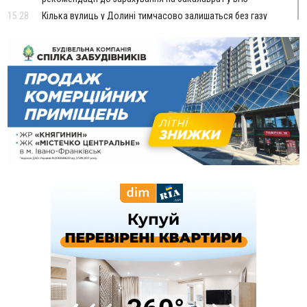
15:28
Кілька вулиць у Долині тимчасово залишаться без газу
15:02
У Старуні відбулася Патріарша проща
ФОТО
14:35
Не знає англійську на достатньому рівні. Франківець Лев
Кишакевич не зможе стати суддею Міжнародного
кримінального суду
14:14
У Ворохті проведуть Кубок ФЛСУ зі стрибків на лижах,
пам'яті оборонця Богдана Бухонка
13:30
На Калущині розшукали чоловіка, який три дні
ФОТО
блукав у лісі
13:14
Боднар розповів про реакцію влади Польщі на атаки на
українців та про зміни після 23 серпня
12:31
"Едельвейси" щемливо привітали рідну Коломию з
ВІДЕО
Днем міста
11:55
Вчора у Франківську, Коломиї, Долині та Яремче
зафіксували рекордну спеку
11:45
У Надвірній п'яна жінка побила малолітнього хлопчика: суд
призначив штраф і 30 тисяч компенсації
11:17
У басейні Дністра встановилася гідрологічна посуха - рівні
води наблизилися до найнижчих показників