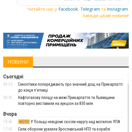
Читайте нас у
Facebook
,
Telegram
та
Instagram
.
Завжди цікаві новини!
НОВИНИ
Сьогодні
08:54
Синоптики попереджають про значний дощ на Прикарпатті
до кінця п'ятниці
08:45
Нафтогазову площу на межі Прикарпаття та Львівщини
повторно виставили на аукціон за 830 млн
Вчора
18:46
У Польщі невідомі скоїли наругу над могилою УПА
ФОТО
17:45
Сили оборони уразила Ярославський НПЗ та кораблі