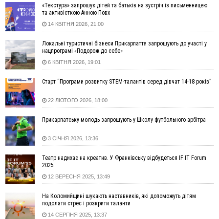
територіях
«Текстура» запрошує дітей та батьків на зустріч із письменницею
та активісткою Анною Повх
17:20
Українці подали рекордну кількість заяв до університетів.
14 КВІТНЯ 2026, 21:00
Які спеціальності обирають
16:43
Зарплати на Прикарпатті за місяць зросли на 10%, але до
Локальні туристичні бізнеси Прикарпаття запрошують до участі у
середньої по Україні ще далеко
нацпрограмі «Подорож до себе»
16:14
Франківець, який стріляв біля АЗС, вийшов під заставу та
6 КВІТНЯ 2026, 19:01
був повторно затриманий
Старт “Програми розвитку STEM-талантів серед дівчат 14-18 років”
15:54
Прикарпатець прийшов у Пенсійний та заявив поліції про
гранату, бо йому не нарахували пенсію
22 ЛЮТОГО 2026, 18:00
14:59
У Болгарії затримали прикарпатця, який виготовляв
наркотики для міжнародного синдикату
Прикарпатську молодь запрошують у Школу футбольного арбітра
14:47
Стефанішина отримала нову підозру. Їй обирають
запобіжний захід
3 СІЧНЯ 2026, 13:36
14:02
«Пілот з Лондона» видурив у жительки Коломийщини
Театр надихає на креатив. У Франківську відбудеться IF IT Forum
майже 64 тисячі гривень
2025
13:13
У четвер на Прикарпатті очікується сильна спека до 39°
12 ВЕРЕСНЯ 2025, 13:49
13:00
На Снятинщині спіймали чоловіка, який зливав з цистерни
у полі невідому речовину
На Коломийщині шукають наставників, які допоможуть дітям
подолати стрес і розкрити таланти
12:29
У МОЗ змінили підхід до госпіталізації та оновили правила
роботи стаціонарів
14 СЕРПНЯ 2025, 13:37