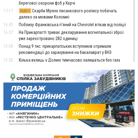
берегової охорони фсб у Керчі
17:17
Скарби Музею писанкового розпису побачать
ВІДЕО
далеко за межами Коломиї
16:42
Поблизу Франківська п'яний на Chevrolet втікав від поліції
16:27
На Прикарпатті триває декларування вогнепальної зброї:
уже зареєстровано 282 одиниці
15:58
Понад 9 тис. прикарпатських вступників отримали
рекомендації до зарахування на бакалаврат у ВНЗ
15:28
Кілька вулиць у Долині тимчасово залишаться без газу
15:02
У Старуні відбулася Патріарша проща
ФОТО
14:35
Не знає англійську на достатньому рівні. Франківець Лев
Кишакевич не зможе стати суддею Міжнародного
кримінального суду
14:14
У Ворохті проведуть Кубок ФЛСУ зі стрибків на лижах,
пам'яті оборонця Богдана Бухонка
13:30
На Калущині розшукали чоловіка, який три дні
ФОТО
блукав у лісі
13:14
Боднар розповів про реакцію влади Польщі на атаки на
українців та про зміни після 23 серпня
12:31
"Едельвейси" щемливо привітали рідну Коломию з
ВІДЕО