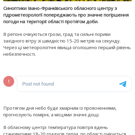
Синоптики Івано-Франківського обласного центру з
гідрометеорології попереджають про значне погіршення
погоди на території області протягом доби.
В регіоні очікуються грози, град та сильні пориви
західного вітру зі швидкістю 15-20 метрів на секунду.
Через ці метеорологічні явища оголошено перший рівень
небезпечності.
Протягом дня небо буде хмарним із проясненнями,
прогнозують помірні, а місцями значні дощі.
В обласному центрі температура повітря вдень
становитиме 18-20 градусів тепла, по області очікується