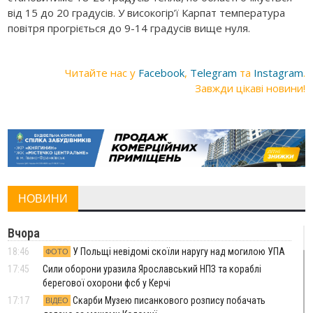
від 15 до 20 градусів. У високогір’ї Карпат температура
повітря прогріється до 9-14 градусів вище нуля.
Читайте нас у
Facebook
,
Telegram
та
Instagram
.
Завжди цікаві новини!
НОВИНИ
Вчора
18:46
У Польщі невідомі скоїли наругу над могилою УПА
ФОТО
17:45
Сили оборони уразила Ярославський НПЗ та кораблі
берегової охорони фсб у Керчі
17:17
Скарби Музею писанкового розпису побачать
ВІДЕО