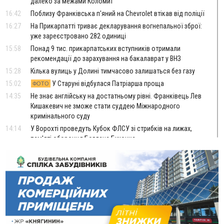
далеко за межами Коломиї
16:42
Поблизу Франківська п'яний на Chevrolet втікав від поліції
16:27
На Прикарпатті триває декларування вогнепальної зброї:
уже зареєстровано 282 одиниці
15:58
Понад 9 тис. прикарпатських вступників отримали
рекомендації до зарахування на бакалаврат у ВНЗ
15:28
Кілька вулиць у Долині тимчасово залишаться без газу
15:02
У Старуні відбулася Патріарша проща
ФОТО
14:35
Не знає англійську на достатньому рівні. Франківець Лев
Кишакевич не зможе стати суддею Міжнародного
кримінального суду
14:14
У Ворохті проведуть Кубок ФЛСУ зі стрибків на лижах,
пам'яті оборонця Богдана Бухонка
13:30
На Калущині розшукали чоловіка, який три дні
ФОТО
блукав у лісі
13:14
Боднар розповів про реакцію влади Польщі на атаки на
українців та про зміни після 23 серпня
12:31
"Едельвейси" щемливо привітали рідну Коломию з
ВІДЕО
Днем міста
11:55
Вчора у Франківську, Коломиї, Долині та Яремче