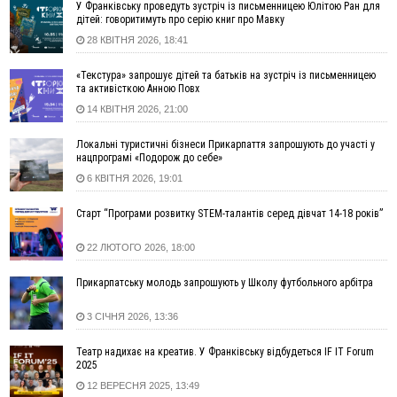
Які спеціальності обирають
У Франківську проведуть зустріч із письменницею Юлітою Ран для
дітей: говоритимуть про серію книг про Мавку
16:43
Зарплати на Прикарпатті за місяць зросли на 10%, але до
28 КВІТНЯ 2026, 18:41
середньої по Україні ще далеко
16:14
Франківець, який стріляв біля АЗС, вийшов під заставу та
«Текстура» запрошує дітей та батьків на зустріч із письменницею
був повторно затриманий
та активісткою Анною Повх
15:54
Прикарпатець прийшов у Пенсійний та заявив поліції про
14 КВІТНЯ 2026, 21:00
гранату, бо йому не нарахували пенсію
14:59
У Болгарії затримали прикарпатця, який виготовляв
Локальні туристичні бізнеси Прикарпаття запрошують до участі у
нацпрограмі «Подорож до себе»
наркотики для міжнародного синдикату
6 КВІТНЯ 2026, 19:01
14:47
Стефанішина отримала нову підозру. Їй обирають
запобіжний захід
Старт “Програми розвитку STEM-талантів серед дівчат 14-18 років”
14:02
«Пілот з Лондона» видурив у жительки Коломийщини
майже 64 тисячі гривень
22 ЛЮТОГО 2026, 18:00
13:13
У четвер на Прикарпатті очікується сильна спека до 39°
Прикарпатську молодь запрошують у Школу футбольного арбітра
13:00
На Снятинщині спіймали чоловіка, який зливав з цистерни
у полі невідому речовину
3 СІЧНЯ 2026, 13:36
12:29
У МОЗ змінили підхід до госпіталізації та оновили правила
роботи стаціонарів
Театр надихає на креатив. У Франківську відбудеться IF IT Forum
12:07
На межі Прикарпаття і Тернопільщини невідомі засипали
2025
русло Золотої Липи та облаштували переправу
12 ВЕРЕСНЯ 2025, 13:49