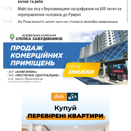
качки та риба
11:18
Майстра лісу з Верховинщини оштрафували на 600 тисяч за
переправлення чоловіків до Румунії
10:49
На Прикарпатті через негоду сталися аварійні вимкнення
світла
10:43
За змову на тендері для Долинської лікарні двох
підприємців оштрафували на 272 тисячі гривень
10:09
Яремчанський суд виніс вирок чоловіку, який у Буковелі
вкрав із супермаркету пляшку віскі за 8,5 тисяч
09:53
В урочищі біля Галича археологи відкопали давньоруську
вагову гирку XII–XIII століть
09:39
У Франківську медики провели серію складних операцій
на аорті
07 Серпня
22:22
У Богородчанах на "зебрі" водій Audi наїхав на
ФОТО
хлопчика з велосипедом
21:01
Загальна площа всіх книгарень України - трохи більше ніж 6
футбольних полів
20:47
На "зебрі" у Франківську два мотоциклісти збили жінку