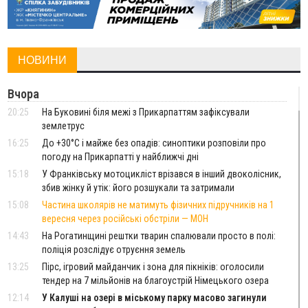
НОВИНИ
Вчора
20:25
На Буковині біля межі з Прикарпаттям зафіксували
землетрус
16:25
До +30°C і майже без опадів: синоптики розповіли про
погоду на Прикарпатті у найближчі дні
15:18
У Франківську мотоцикліст врізався в інший двоколісник,
збив жінку й утік: його розшукали та затримали
15:08
Частина школярів не матимуть фізичних підручників на 1
вересня через російські обстріли — МОН
14:43
На Рогатинщині рештки тварин спалювали просто в полі:
поліція розслідує отруєння земель
13:25
Пірс, ігровий майданчик і зона для пікніків: оголосили
тендер на 7 мільйонів на благоустрій Німецького озера
12:14
У Калуші на озері в міському парку масово загинули