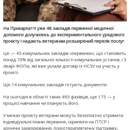
На Прикарпатті уже 48 закладів первинної медичної
допомоги долучились до експериментального урядового
проєкту і надають ветеранам розширений перелік послуг
Це — 45 комунальних закладів «первинки», що становить
понад 70% від загальної кількості комунальних установ, і 3
лікарі-ФОПи, які вже уклали договір із НСЗУ на участь у
проєкті.
Ще 14 комунальних закладів готують документи.
На сьогодні в області таких 495 фахівців, ще 175 — у
процесі навчання чи планують його.
У межах проєкту ветерани можуть безоплатно отримати
індивідуальні плани лікування, скринінги на ПТСР і
хронічні захворювання, психотерапевтичну підтримку,