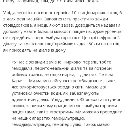
шкіру, наприклад, там, де є стояча якась вода».
У відділенні інтенсивної терапії є 10 стаціонарних ліжок, 6
з яких реанімаційні. Заповненість практично зажди
стовідсоткова, а іноді, як-от зараз, доводиться надавати
допомогу навіть більшій кількості пацієнтів, адже ургенція
не передбачає черг. Амбулаторно ж в Центрі нефрології,
діалізу та трансплантації приймають до 160-ти пацієнтів,
які приходять на діаліз із дому.
«У нас є всі види замісної ниркової терапії, тобто
гемодіаліз, перитонеальний діаліз та за потреби
робимо трансплантацію нирки, – ділиться Тетяна
Карач. – Ми маємо найсучасніше обладнання, таке,
яке використовується всюди в світі. Маємо дві
установки очистки води, які забезпечують
адекватний діаліз. У відділенні є 33 апарати штучної
нирки, завляки чому працюємо як з амбулаторними
пацієнтами, так і з «гострими». Ми можемо проводити
на наших апаратах гемофільтрацію,
гемодіафільтрацію, гемоперфузію. Також маємо