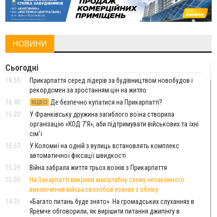
НОВИНИ
Сьогодні
18:55
Прикарпаття серед лідерів за будівництвом новобудов і
рекордсмен за зростанням цін на житло
16:48
Де безпечно купатися на Прикарпатті?
ВІДЕО
16:20
У Франківську дружина загиблого воїна створила
організацію «КОД 7'Я», аби підтримувати військових та їхні
сім'ї
15:57
У Коломиї на одній з вулиць встановлять комплекс
автоматичної фіксації швидкості
15:29
Війна забрала життя трьох воїнів з Прикарпаття
15:00
На Закарпатті викрили масштабну схему незаконного
виключення військовозобов’язаних з обліку
14:31
«Багато питань буде знято». На громадських слуханнях в
Яремче обговорили, як вирішити питання джипінгу в