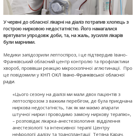
У червні до обласної лікарні на діаліз потрапив хлопець з
гострою нирковою недостатністю. Його намагалися
врятувати упродовж доби, та, на жаль, зусилля лікарів
були марними.
Медики запідозрили лептоспіроз, і це підтвердив Івано-
Франківський обласний центр контролю та профілактики
хвороб, провівши реакцію мікроскопічної аглютинації. Про
це повідомили у
КНП ОКЛ Івано-Франківської обласної
ради
.
«Цього сезону на діалізі ми мали двох пацієнтів з
лептоспірозом з важким перебігом, де була приєднана
ниркова недостатність, так як ми маємо апарати
штучної нирки і проводимо замісну ниркову терапію»,
– розповідає лікарка-анестезіологиня відділення
анестезіології та інтенсивної терапії Центру
нефрології далізу та трансплантації Тетяна Карач.