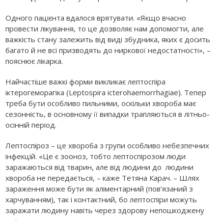
Одного пацієнта вдалося врятувати. «Якщо вчасно
провести лікування, то це дозволяє нам допомогти, але
важкість стану залежить від виді збудника, яких є досить
багато й не всі призводять до ниркової недостатності», –
пояснює лікарка.
Найчастіше важкі форми викликає лептоспіра
іктерогеморагіка (Leptospira icterohaemorrhagiae). Тепер
треба бути особливо пильними, оскільки хвороба має
сезонність, в основному її випадки трапляються в літньо-
осінній період.
Лептоспіроз – це хвороба з групи особливо небезпечних
інфекцій. «Це є зооноз, тобто лептоспірозом люди
заражаються від тварин, але від людини до людини
хвороба не передається, – каже Тетяна Карач. – Шлях
зараження може бути як аліментарний (пов’язаний з
харчуванням), так і контактний, бо лептоспіри можуть
заражати людину навіть через здорову непошкоджену