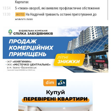
Карпатах
13:54
5 «тихих» хвороб, які виявляє профілактичне обстеження
13:30
На Надрічній тривають останні приготування до
ФОТО
нового руху
12:57
У Франківську зафіксували найбільшу спеку за всю історію
спостережень
12:24
Лікування наркоманії Київ: чому важливо розпочати
терапію якомога раніше
12:00
Франківця, який у Косові викрав за магазину понад 640
тисяч гривень у валюті, засудили до 5 років
11:50
Податкова передасть в Міноборони для "Оберегу" дані про
чоловіків 18–60 років
11:20
Водійка, яку на Сухомлинського побив інший керманич,
відмовилася від обвинувачення — справу закрили
10:45
У Франківську, Коломиї, Долині та Яремче 6 серпня
зафіксували рекордну спеку
10:02
Змушував надсилати інтимні фото: на Прикарпатті
затримали підозрюваного у розбещенні малолітньої
09:22
АМКУ розпочав справу проти Гвіздецької селищної ради
через різні ставки земельного податку