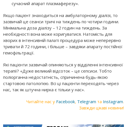
сучасний апарат плазмаферезу».
Якщо пацієнт знаходиться на амбулаторному діалізі, то
зазвичай це сеанси тричі на тиждень по чотири години.
Мінімальна доза діалізу – 12 годин на тиждень. За
необхідності вона може коригуватися. Натомість для
хворих в інтенсивній палаті процедура може неперервно
тривати й 72 години, і більше – завдяки апарату постійної
гемофільтрації.
Які пацієнти зазвичай опиняються у відділенні інтенсивної
терапії? «Дуже великий відсоток – це сепсиси. Тобто
поліорганна недостатність, спричинена будь-якою
стартовою патологією. Всі ці пацієнти переходять через
нас, так як штучна нирка є тільки у нас».
Читайте нас у
Facebook
,
Telegram
та
Instagram
.
Завжди цікаві новини!