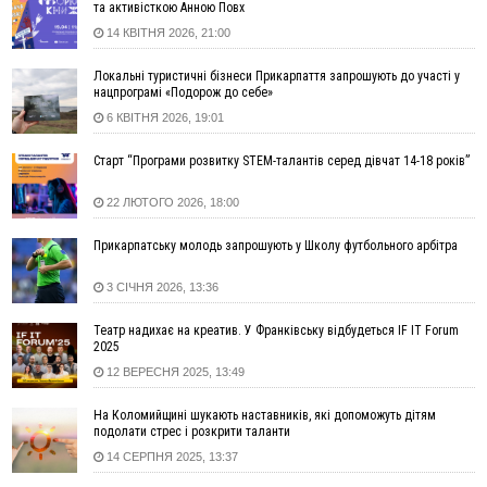
та активісткою Анною Повх
запобіжний захід
14 КВІТНЯ 2026, 21:00
14:02
«Пілот з Лондона» видурив у жительки Коломийщини
майже 64 тисячі гривень
Локальні туристичні бізнеси Прикарпаття запрошують до участі у
нацпрограмі «Подорож до себе»
13:13
У четвер на Прикарпатті очікується сильна спека до 39°
6 КВІТНЯ 2026, 19:01
13:00
На Снятинщині спіймали чоловіка, який зливав з цистерни
у полі невідому речовину
Старт “Програми розвитку STEM-талантів серед дівчат 14-18 років”
12:29
У МОЗ змінили підхід до госпіталізації та оновили правила
роботи стаціонарів
22 ЛЮТОГО 2026, 18:00
12:07
На межі Прикарпаття і Тернопільщини невідомі засипали
русло Золотої Липи та облаштували переправу
Прикарпатську молодь запрошують у Школу футбольного арбітра
11:44
У Франківську та Яремче зафіксували нові температурні
3 СІЧНЯ 2026, 13:36
рекорди
11:17
Росія вдарила по Харкову "Бандероллю": є постраждалі,
Театр надихає на креатив. У Франківську відбудеться IF IT Forum
пошкоджено цивільне підприємство
2025
10:54
Верховний суд повернув державі 1,5 га лісу із трьома
12 ВЕРЕСНЯ 2025, 13:49
ставками в Івано-Франківській громаді
На Коломийщині шукають наставників, які допоможуть дітям
10:10
На Каскаді замість веж планують зробити сквер з
подолати стрес і розкрити таланти
дитмайданчиком
14 СЕРПНЯ 2025, 13:37
09:31
На Верховинщині під час пожежі будинку травмувалась