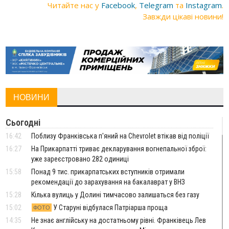
Читайте нас у
Facebook
,
Telegram
та
Instagram
.
Завжди цікаві новини!
НОВИНИ
Сьогодні
16:42
Поблизу Франківська п'яний на Chevrolet втікав від поліції
16:27
На Прикарпатті триває декларування вогнепальної зброї:
уже зареєстровано 282 одиниці
15:58
Понад 9 тис. прикарпатських вступників отримали
рекомендації до зарахування на бакалаврат у ВНЗ
15:28
Кілька вулиць у Долині тимчасово залишаться без газу
15:02
У Старуні відбулася Патріарша проща
ФОТО
14:35
Не знає англійську на достатньому рівні. Франківець Лев