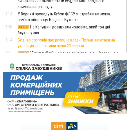
Кишакевич не зможе стати суддею Міжнародного
кримінального суду
14:14
У Ворохті проведуть Кубок ФЛСУ зі стрибків на лижах,
пам'яті оборонця Богдана Бухонка
13:30
На Калущині розшукали чоловіка, який три дні
ФОТО
блукав у лісі
13:14
Боднар розповів про реакцію влади Польщі на атаки на
українців та про зміни після 23 серпня
12:31
"Едельвейси" щемливо привітали рідну Коломию з
ВІДЕО
Днем міста
11:55
Вчора у Франківську, Коломиї, Долині та Яремче
зафіксували рекордну спеку
11:45
У Надвірній п'яна жінка побила малолітнього хлопчика: суд
призначив штраф і 30 тисяч компенсації
11:17
У басейні Дністра встановилася гідрологічна посуха - рівні
води наблизилися до найнижчих показників
11:09
У Бурштині поблизу АЗС сталася масова бійка, поліція
з'ясовує обставини
10:30
ФОП із Житомира після купівлі права вимоги за 120
тисяч позивається до Франківська на понад 20 млн грн