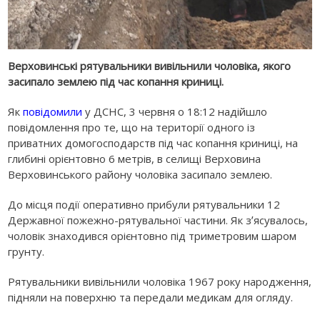
Верховинські рятувальники вивільнили чоловіка, якого
засипало землею під час копання криниці.
Як
повідомили
у ДСНС, 3 червня о 18:12 надійшло
повідомлення про те, що на території одного із
приватних домогосподарств під час копання криниці, на
глибині орієнтовно 6 метрів, в селищі Верховина
Верховинського району чоловіка засипало землею.
До місця події оперативно прибули рятувальники 12
Державної пожежно-рятувальної частини. Як зʼясувалось,
чоловік знаходився орієнтовно під триметровим шаром
грунту.
Рятувальники вивільнили чоловіка 1967 року народження,
підняли на поверхню та передали медикам для огляду.