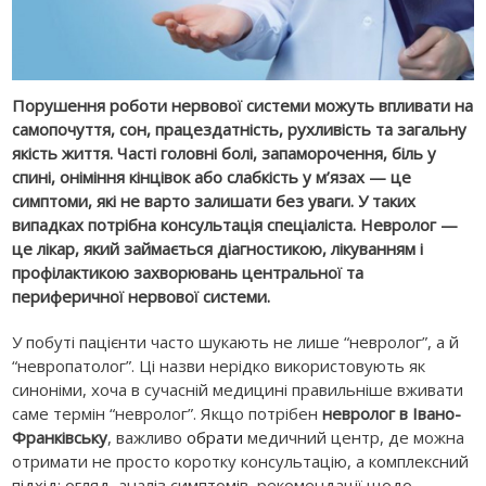
Порушення роботи нервової системи можуть впливати на
самопочуття, сон, працездатність, рухливість та загальну
якість життя. Часті головні болі, запаморочення, біль у
спині, оніміння кінцівок або слабкість у м’язах — це
симптоми, які не варто залишати без уваги. У таких
випадках потрібна консультація спеціаліста. Невролог —
це лікар, який займається діагностикою, лікуванням і
профілактикою захворювань центральної та
периферичної нервової системи.
У побуті пацієнти часто шукають не лише “невролог”, а й
“невропатолог”. Ці назви нерідко використовують як
синоніми, хоча в сучасній медицині правильніше вживати
саме термін “невролог”. Якщо потрібен
невролог в Івано-
Франківську
, важливо
обрати
медичний центр, де можна
отримати не просто коротку консультацію, а комплексний
підхід: огляд, аналіз симптомів, рекомендації щодо