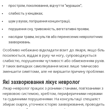
простріли, поколювання, відчуття “мурашок”;
слабкість у кінцівках;
шум у вухах, погіршення концентрації;
порушення сну, тривожність, вегетативні прояви;
наслідки травм, інсультів або перенесених неврологічних
захворювань.
Особливо небажано відкладати візит до лікаря, якщо біль
посилюється, віддає в руку чи ногу, супроводжується
слабкістю, порушенням чутливості або обмеженням рухів.
У таких випадках самолікування може лише тимчасово
зменшити симптоми, але не вирішити причину проблеми.
Які захворювання лікує невролог
Лікар-невролог працює з різними станами, пов’язаними з
нервовою системою, хребтом, периферичними нервами
та судинними порушеннями. На консультації спеціаліст
збирає скарги, уточнює історію захворювання, проводить