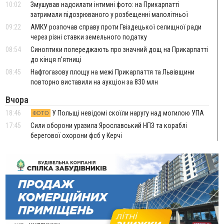
10:02
Змушував надсилати інтимні фото: на Прикарпатті
затримали підозрюваного у розбещенні малолітньої
09:22
АМКУ розпочав справу проти Гвіздецької селищної ради
через різні ставки земельного податку
08:54
Синоптики попереджають про значний дощ на Прикарпатті
до кінця п'ятниці
08:45
Нафтогазову площу на межі Прикарпаття та Львівщини
повторно виставили на аукціон за 830 млн
Вчора
18:46
У Польщі невідомі скоїли наругу над могилою УПА
ФОТО
17:45
Сили оборони уразила Ярославський НПЗ та кораблі
берегової охорони фсб у Керчі
17:17
Скарби Музею писанкового розпису побачать
ВІДЕО
далеко за межами Коломиї
16:42
Поблизу Франківська п'яний на Chevrolet втікав від поліції
16:27
На Прикарпатті триває декларування вогнепальної зброї:
уже зареєстровано 282 одиниці
15:58
Понад 9 тис. прикарпатських вступників отримали
рекомендації до зарахування на бакалаврат у ВНЗ