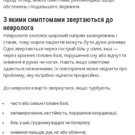
обстежень і подальшого лікування.
З якими симптомами звертаються до
невролога
Неврологія охоплює широкий напрям захворювань і
станів, тому скарги пацієнтів можуть бути дуже різними.
Одні звертаються через гострий біль у спині, інші —
через хронічні головні болі, порушення сну або відчуття
оніміння в руках чи ногах. Навіть якщо симптоми
здаються незначними, їх повторення може свідчити про
проблему, яку потрібно оцінити професійно.
До невролога варто звернутися, якщо турбують:
часті або сильні головні болі;
запаморочення, нестійкість, порушення координації;
біль у шиї, грудному відділі чи попереку;
оніміння пальців, рук, ніг або обличчя;