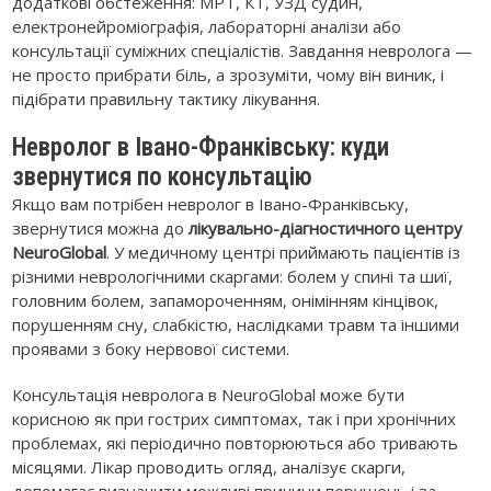
додаткові обстеження: МРТ, КТ, УЗД судин,
електронейроміографія, лабораторні аналізи або
консультації суміжних спеціалістів. Завдання невролога —
не просто прибрати біль, а зрозуміти, чому він виник, і
підібрати правильну тактику лікування.
Невролог в Івано-Франківську: куди
звернутися по консультацію
Якщо вам потрібен невролог в Івано-Франківську,
звернутися можна до
лікувально-діагностичного центру
NeuroGlobal
. У медичному центрі приймають пацієнтів із
різними неврологічними скаргами: болем у спині та шиї,
головним болем, запамороченням, онімінням кінцівок,
порушенням сну, слабкістю, наслідками травм та іншими
проявами з боку нервової системи.
Консультація невролога в NeuroGlobal може бути
корисною як при гострих симптомах, так і при хронічних
проблемах, які періодично повторюються або тривають
місяцями. Лікар проводить огляд, аналізує скарги,
допомагає визначити можливі причини порушень і за