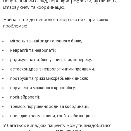
неврологічний огляд, перевіряє рефлекси, чутливість,
м’язову силу та координацію.
Найчастіше до невролога звертаються при таких
проблемах:
мігрень та інші види головного болю;
невралгії та невропатії;
радикулопатія, біль у спині, шиї, попереку;
остеохондроз із неврологічними проявами;
протрузії та грижі міжхребцевих дисків;
порушення мозкового кровообігу;
полінейропатії;
тремор, порушення ходи та координації;
наслідки травм голови, хребта або кінцівок.
У багатьох випадках пацієнту можуть знадобитися