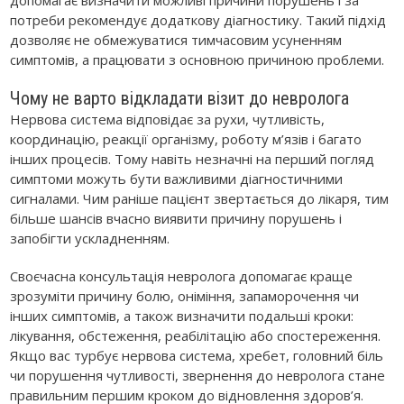
потреби рекомендує додаткову діагностику. Такий підхід
дозволяє не обмежуватися тимчасовим усуненням
симптомів, а працювати з основною причиною проблеми.
Чому не варто відкладати візит до невролога
Нервова система відповідає за рухи, чутливість,
координацію, реакції організму, роботу м’язів і багато
інших процесів. Тому навіть незначні на перший погляд
симптоми можуть бути важливими діагностичними
сигналами. Чим раніше пацієнт звертається до лікаря, тим
більше шансів вчасно виявити причину порушень і
запобігти ускладненням.
Своєчасна консультація невролога допомагає краще
зрозуміти причину болю, оніміння, запаморочення чи
інших симптомів, а також визначити подальші кроки:
лікування, обстеження, реабілітацію або спостереження.
Якщо вас турбує нервова система, хребет, головний біль
чи порушення чутливості, звернення до невролога стане
правильним першим кроком до відновлення здоров’я.