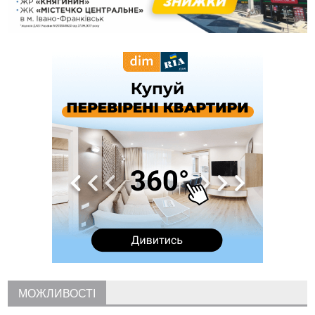
15:28
Кілька вулиць у Долині тимчасово залишаться без газу
15:02
У Старуні відбулася Патріарша проща
ФОТО
14:35
Не знає англійську на достатньому рівні. Франківець Лев
Кишакевич не зможе стати суддею Міжнародного
кримінального суду
14:14
У Ворохті проведуть Кубок ФЛСУ зі стрибків на лижах,
пам'яті оборонця Богдана Бухонка
13:30
На Калущині розшукали чоловіка, який три дні
ФОТО
блукав у лісі
13:14
Боднар розповів про реакцію влади Польщі на атаки на
українців та про зміни після 23 серпня
12:31
"Едельвейси" щемливо привітали рідну Коломию з
ВІДЕО
Днем міста
11:55
Вчора у Франківську, Коломиї, Долині та Яремче
зафіксували рекордну спеку
11:45
У Надвірній п'яна жінка побила малолітнього хлопчика: суд
призначив штраф і 30 тисяч компенсації
11:17
У басейні Дністра встановилася гідрологічна посуха - рівні
води наблизилися до найнижчих показників
МОЖЛИВОСТІ
11:09
У Бурштині поблизу АЗС сталася масова бійка, поліція