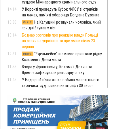
суддею Міжнародного кримінального суду
14:14
У Ворохті проведуть Кубок ФЛСУ зі стрибків
на лижах, пам'яті оборонця Богдана Бухонка
13:30
На Калущині розшукали чоловіка, який
ФОТО
три дні блукав у лісі
13:14
Боднар розповів про реакцію влади Польщі
на атаки на українців та про зміни після 23
серпня
12:31
"Едельвейси" щемливо привітали рідну
ВІДЕО
Коломию з Днем міста
11:55
Вчора у Франківську, Коломиї, Долині та
Яремче зафіксували рекордну спеку
11:45
У Надвірній п'яна жінка побила малолітнього
хлопчика: суд призначив штраф і 30 тисяч
компенсації
11:17
У басейні Дністра встановилася гідрологічна
посуха - рівні води наблизилися до найнижчих
показників
11:09
У Бурштині поблизу АЗС сталася масова бійка,
поліція з'ясовує обставини