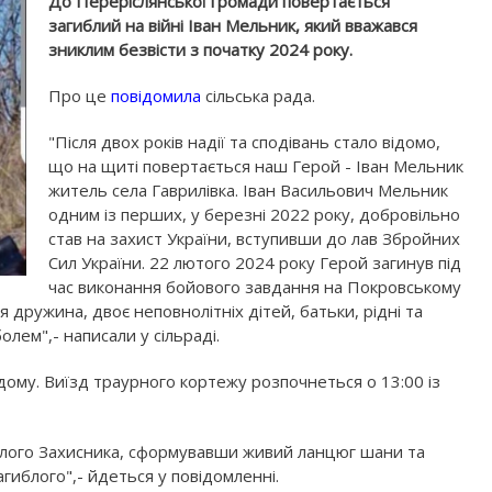
До Переріслянської громади повертається
загиблий на війні Іван Мельник, який вважався
зниклим безвісти з початку 2024 року.
Про це
повідомила
сільська рада.
"Після двох років надії та сподівань стало відомо,
що на щиті повертається наш Герой - Іван Мельник
житель села Гаврилівка. Іван Васильович Мельник
одним із перших, у березні 2022 року, добровільно
став на захист України, вступивши до лав Збройних
Сил України. 22 лютого 2024 року Герой загинув під
час виконання бойового завдання на Покровському
 дружина, двоє неповнолітніх дітей, батьки, рідні та
олем",- написали у сільраді.
дому. Виїзд траурного кортежу розпочнеться о 13:00 із
еглого Захисника, сформувавши живий ланцюг шани та
агиблого",- йдеться у повідомленні.