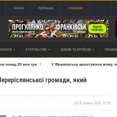
Блоги
Публікації
Спецтеми
ФІНАНСИ
СУСПІЛЬСТВО
ЦІКАВЕ ТА КУРЙОЗИ
УКРАЇНА 
понад 20 млн грн
У Франківську арештували жінку, яку
Переріслянської громади, який
18 Травня 2026, 10:30