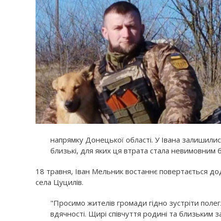
напрямку Донецької області. У Івана залишилися
близькі, для яких ця втрата стала невимовним б
18 травня, Іван Мельник востаннє повертається до
села Цуцилів.
"Просимо жителів громади гідно зустріти пол
вдячності. Щирі співчуття родині та близьким з