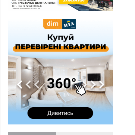
10:30
ФОП із Житомира після купівлі права
вимоги за 120 тисяч позивається до
Франківська на понад 20 млн грн
08:52
У горах біля Осмолоди за допомогою БПЛА
розшукали двох жінок, які заблукали під час
збирання ягід
Вчора
19:52
У Франківську вперше прооперували немовля
без відкритої операції
18:42
На лінії зіткнення загинув керівник
пошукового загону "Плацдарм" Олексій Юков
18:11
СБС за дві доби уразили 13 енергооб'єктів на
окупованих територіях
17:20
Українці подали рекордну кількість заяв до
університетів. Які спеціальності обирають
16:43
Зарплати на Прикарпатті за місяць зросли на
10%, але до середньої по Україні ще далеко
16:14
Франківець, який стріляв біля АЗС, вийшов під
заставу та був повторно затриманий
15:54
Прикарпатець прийшов у Пенсійний та заявив