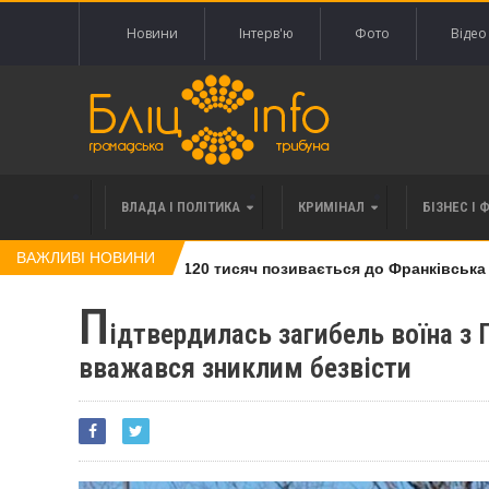
Новини
Інтерв'ю
Фото
Відео
ВЛАДА І ПОЛІТИКА
КРИМІНАЛ
БІЗНЕС І 
ВАЖЛИВІ НОВИНИ
влі права вимоги за 120 тисяч позивається до Франківська на 
П
ідтвердилась загибель воїна з 
вважався зниклим безвісти