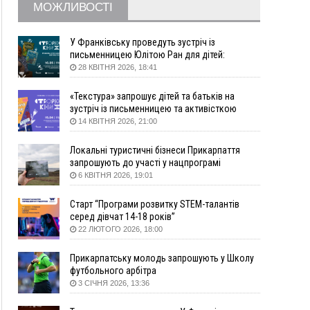
МОЖЛИВОСТІ
поліції про гранату, бо йому не нарахували
пенсію
14:59
У Болгарії затримали прикарпатця, який
У Франківську проведуть зустріч із
виготовляв наркотики для міжнародного
письменницею Юлітою Ран для дітей:
говоритимуть про серію книг про Мавку
синдикату
28 КВІТНЯ 2026, 18:41
14:47
Стефанішина отримала нову підозру. Їй
«Текстура» запрошує дітей та батьків на
обирають запобіжний захід
зустріч із письменницею та активісткою
14:02
«Пілот з Лондона» видурив у жительки
Анною Повх
14 КВІТНЯ 2026, 21:00
Коломийщини майже 64 тисячі гривень
13:13
У четвер на Прикарпатті очікується сильна
Локальні туристичні бізнеси Прикарпаття
спека до 39°
запрошують до участі у нацпрограмі
«Подорож до себе»
6 КВІТНЯ 2026, 19:01
13:00
На Снятинщині спіймали чоловіка, який зливав
з цистерни у полі невідому речовину
Старт “Програми розвитку STEM-талантів
12:29
У МОЗ змінили підхід до госпіталізації та
серед дівчат 14-18 років”
оновили правила роботи стаціонарів
22 ЛЮТОГО 2026, 18:00
12:07
На межі Прикарпаття і Тернопільщини невідомі
засипали русло Золотої Липи та облаштували
Прикарпатську молодь запрошують у Школу
переправу
футбольного арбітра
3 СІЧНЯ 2026, 13:36
11:44
У Франківську та Яремче зафіксували нові
температурні рекорди