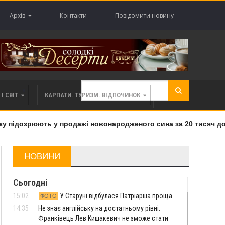
Архів
Контакти
Повідомити новину
І СВІТ
КАРПАТИ. ТУРИЗМ. ВІДПОЧИНОК
 підозрюють у продажі новонародженого сина за 20 тисяч дола
НОВИНИ
Сьогодні
15:02
У Старуні відбулася Патріарша проща
ФОТО
14:35
Не знає англійську на достатньому рівні.
Франківець Лев Кишакевич не зможе стати