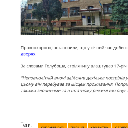
Правоохоронці встановили, що у нічний час доби 
дверях
.
За словами Голубоша, стрілянину влаштував 17-річ
"Неповнолітній вночі здійснив декілька пострілів у
цьому він перебував за місцем проживання. Попри
такими злочинами та в штатному режимі виконує 
Теги:
коронавірус
поліція
карантин
стріля