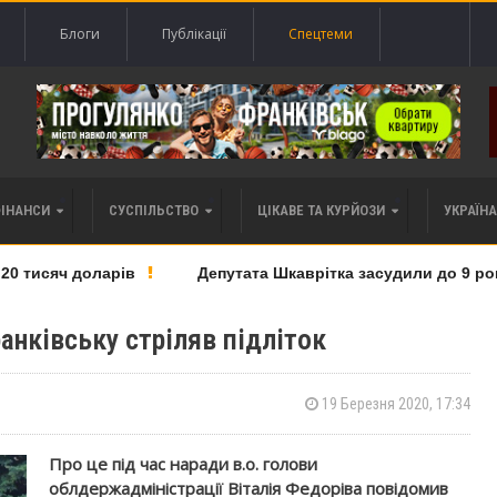
Блоги
Публікації
Спецтеми
ФІНАНСИ
СУСПІЛЬСТВО
ЦІКАВЕ ТА КУРЙОЗИ
УКРАЇНА 
тисяч доларів
Депутата Шкаврітка засудили до 9 років 
ранківську стріляв підліток
19 Березня 2020, 17:34
Про це під час наради в.о. голови
облдержадміністрації Віталія Федоріва повідомив