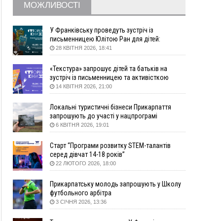
МОЖЛИВОСТІ
10:10
На Каскаді замість веж планують зробити
сквер з дитмайданчиком
09:31
На Верховинщині під час пожежі будинку
У Франківську проведуть зустріч із
травмувалась жінка
письменницею Юлітою Ран для дітей:
говоритимуть про серію книг про Мавку
28 КВІТНЯ 2026, 18:41
09:09
35 цимбалістів на Говерлі встановили
ВІДЕО
Рекорд України
«Текстура» запрошує дітей та батьків на
08:37
На Прикарпатті за пів року трапилось понад
зустріч із письменницею та активісткою
100 ДТП через нетверезих водіїв
Анною Повх
14 КВІТНЯ 2026, 21:00
08:08
рф масовано атакувала Київ та область: 14
загиблих, десятки постраждалих і пожежі
Локальні туристичні бізнеси Прикарпаття
(фото, відео)
запрошують до участі у нацпрограмі
«Подорож до себе»
6 КВІТНЯ 2026, 19:01
04 Серпня
19:49
«Коли я обернувся, ворог уже був у нашій
Старт “Програми розвитку STEM-талантів
серед дівчат 14-18 років”
траншеї»: командир з Надвірної на псевдо
22 ЛЮТОГО 2026, 18:00
«Француз»
19:34
В міському озері Франківська втопився
Прикарпатську молодь запрошують у Школу
чоловік
футбольного арбітра
18:45
Є висока потреба у кількох групах крові:
3 СІЧНЯ 2026, 13:36
прикарпатців просять у серпні ставати
донорами