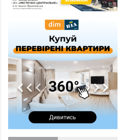
обирають запобіжний захід
14:02
«Пілот з Лондона» видурив у жительки
Коломийщини майже 64 тисячі гривень
13:13
У четвер на Прикарпатті очікується сильна
спека до 39°
13:00
На Снятинщині спіймали чоловіка, який зливав
з цистерни у полі невідому речовину
12:29
У МОЗ змінили підхід до госпіталізації та
оновили правила роботи стаціонарів
12:07
На межі Прикарпаття і Тернопільщини невідомі
засипали русло Золотої Липи та облаштували
переправу
11:44
У Франківську та Яремче зафіксували нові
температурні рекорди
11:17
Росія вдарила по Харкову "Бандероллю": є
постраждалі, пошкоджено цивільне
підприємство
10:54
Верховний суд повернув державі 1,5 га лісу із
трьома ставками в Івано-Франківській
громаді