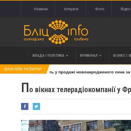
Новини
Інтерв'ю
Фото
Відео
ВЛАДА І ПОЛІТИКА
КРИМІНАЛ
БІЗНЕС І 
ВАЖЛИВІ НОВИНИ
жінку, яку підозрюють у продажі новонародженого сина за 20 
П
о вікнах телерадіокомпанії у Ф