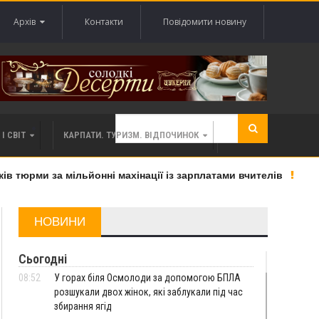
Архів
Контакти
Повідомити новину
І СВІТ
КАРПАТИ. ТУРИЗМ. ВІДПОЧИНОК
тюрми за мільйонні махінації із зарплатами вчителів
«В
НОВИНИ
Сьогодні
08:52
У горах біля Осмолоди за допомогою БПЛА
розшукали двох жінок, які заблукали під час
збирання ягід