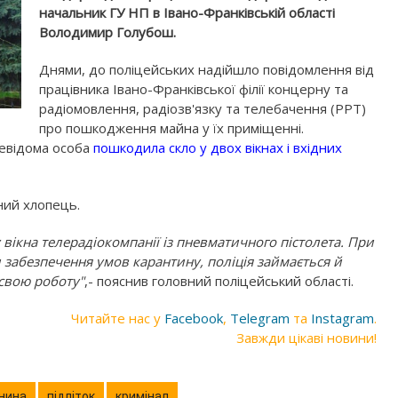
начальник ГУ НП в Івано-Франківській області
Володимир Голубош.
Днями, до поліцейських надійшло повідомлення від
працівника Івано-Франківської філії концерну та
радіомовлення, радіозв'язку та телебачення (РРТ)
про пошкодження майна у їх приміщенні.
невідома особа
пошкодила скло у двох вікнах і вхідних
ний хлопець.
 вікна телерадіокомпанії із пневматичного пістолета. При
 забезпечення умов карантину, поліція займається й
свою роботу"
,- пояснив головний поліцейський області.
Читайте нас у
Facebook
,
Telegram
та
Instagram
.
Завжди цікаві новини!
нина
підліток
кримінал