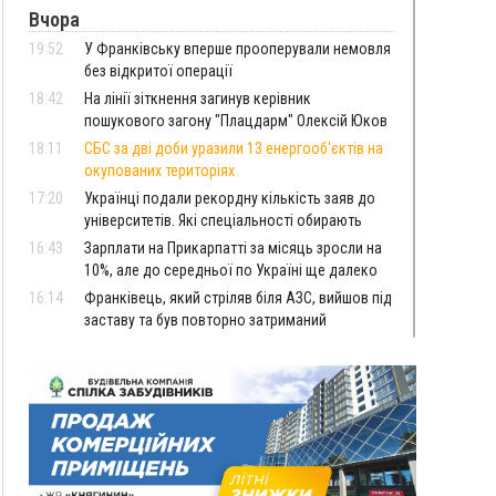
Вчора
19:52
У Франківську вперше прооперували немовля
без відкритої операції
18:42
На лінії зіткнення загинув керівник
пошукового загону "Плацдарм" Олексій Юков
18:11
СБС за дві доби уразили 13 енергооб'єктів на
окупованих територіях
17:20
Українці подали рекордну кількість заяв до
університетів. Які спеціальності обирають
16:43
Зарплати на Прикарпатті за місяць зросли на
10%, але до середньої по Україні ще далеко
16:14
Франківець, який стріляв біля АЗС, вийшов під
заставу та був повторно затриманий
15:54
Прикарпатець прийшов у Пенсійний та заявив
поліції про гранату, бо йому не нарахували
пенсію
14:59
У Болгарії затримали прикарпатця, який
виготовляв наркотики для міжнародного
синдикату
14:47
Стефанішина отримала нову підозру. Їй