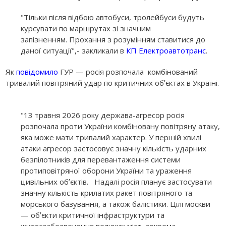
"Тільки після відбою автобуси, тролейбуси будуть
курсувати по маршрутах зі значним
запізненням. Прохання з розумінням ставитися до
даної ситуації",- закликали в
КП Електроавтотранс
.
Як
повідомило
ГУР — росія розпочала комбінований
тривалий повітряний удар по критичних обʼєктах в Україні.
"13 травня 2026 року держава-агресор росія
розпочала проти України комбіновану повітряну атаку,
яка може мати тривалий характер. У першій хвилі
атаки агресор застосовує значну кількість ударних
безпілотників для перевантаження системи
протиповітряної оборони України та ураження
цивільних обʼєктів. Надалі росія планує застосувати
значну кількість крилатих ракет повітряного та
морського базування, а також балістики. Цілі москви
— обʼєкти критичної інфраструктури та
життєзабезпечення великих міст, зокрема