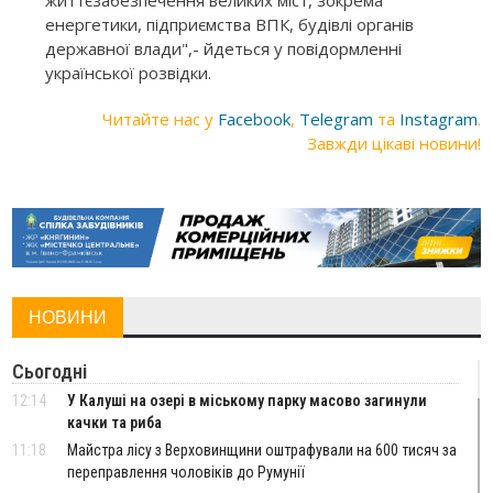
енергетики, підприємства ВПК, будівлі органів
державної влади",- йдеться у повідормленні
української розвідки.
Читайте нас у
Facebook
,
Telegram
та
Instagram
.
Завжди цікаві новини!
НОВИНИ
Сьогодні
12:14
У Калуші на озері в міському парку масово загинули
качки та риба
11:18
Майстра лісу з Верховинщини оштрафували на 600 тисяч за
переправлення чоловіків до Румунії