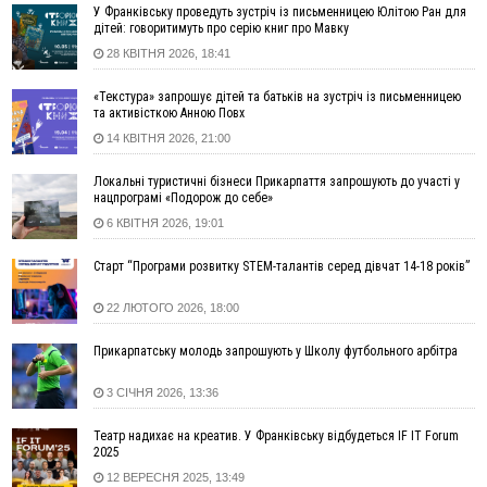
11:50
Податкова передасть в Міноборони для "Оберегу" дані про
У Франківську проведуть зустріч із письменницею Юлітою Ран для
чоловіків 18–60 років
дітей: говоритимуть про серію книг про Мавку
28 КВІТНЯ 2026, 18:41
11:20
Водійка, яку на Сухомлинського побив інший керманич,
відмовилася від обвинувачення — справу закрили
«Текстура» запрошує дітей та батьків на зустріч із письменницею
10:45
У Франківську, Коломиї, Долині та Яремче 6 серпня
та активісткою Анною Повх
зафіксували рекордну спеку
14 КВІТНЯ 2026, 21:00
10:02
Змушував надсилати інтимні фото: на Прикарпатті
затримали підозрюваного у розбещенні малолітньої
Локальні туристичні бізнеси Прикарпаття запрошують до участі у
нацпрограмі «Подорож до себе»
09:22
АМКУ розпочав справу проти Гвіздецької селищної ради
через різні ставки земельного податку
6 КВІТНЯ 2026, 19:01
08:54
Синоптики попереджають про значний дощ на Прикарпатті
Старт “Програми розвитку STEM-талантів серед дівчат 14-18 років”
до кінця п'ятниці
08:45
Нафтогазову площу на межі Прикарпаття та Львівщини
22 ЛЮТОГО 2026, 18:00
повторно виставили на аукціон за 830 млн
Прикарпатську молодь запрошують у Школу футбольного арбітра
06 Серпня
18:46
У Польщі невідомі скоїли наругу над могилою УПА
ФОТО
3 СІЧНЯ 2026, 13:36
17:45
Сили оборони уразила Ярославський НПЗ та кораблі
Театр надихає на креатив. У Франківську відбудеться IF IT Forum
берегової охорони фсб у Керчі
2025
17:17
Скарби Музею писанкового розпису побачать
ВІДЕО
12 ВЕРЕСНЯ 2025, 13:49