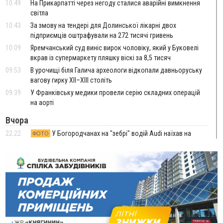
10:49
На Прикарпатті через негоду сталися аварійні вимкнення
світла
10:43
За змову на тендері для Долинської лікарні двох
підприємців оштрафували на 272 тисячі гривень
10:09
Яремчанський суд виніс вирок чоловіку, який у Буковелі
вкрав із супермаркету пляшку віскі за 8,5 тисяч
09:53
В урочищі біля Галича археологи відкопали давньоруську
вагову гирку XII–XIII століть
09:39
У Франківську медики провели серію складних операцій
на аорті
Вчора
22:22
У Богородчанах на "зебрі" водій Audi наїхав на
ФОТО
хлопчика з велосипедом
21:01
Загальна площа всіх книгарень України - трохи більше ніж 6
футбольних полів
20:47
На "зебрі" у Франківську два мотоциклісти збили жінку
18:55
Прикарпаття серед лідерів за будівництвом новобудов і
рекордсмен за зростанням цін на житло
16:48
Де безпечно купатися на Прикарпатті?
ВІДЕО