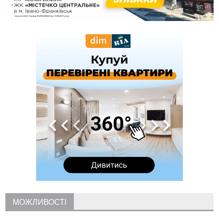
16:20
У Франківську дружина загиблого воїна створила
організацію «КОД 7'Я», аби підтримувати військових та їхні
сім'ї
15:57
У Коломиї на одній з вулиць встановлять комплекс
автоматичної фіксації швидкості
15:29
Війна забрала життя трьох воїнів з Прикарпаття
15:00
На Закарпатті викрили масштабну схему незаконного
виключення військовозобов’язаних з обліку
14:31
«Багато питань буде знято». На громадських слуханнях в
Яремче обговорили, як вирішити питання джипінгу в
Карпатах
13:54
5 «тихих» хвороб, які виявляє профілактичне обстеження
13:30
На Надрічній тривають останні приготування до
ФОТО
нового руху
12:57
У Франківську зафіксували найбільшу спеку за всю історію
спостережень
12:24
Лікування наркоманії Київ: чому важливо розпочати
терапію якомога раніше
12:00
Франківця, який у Косові викрав за магазину понад 640
МОЖЛИВОСТІ
тисяч гривень у валюті, засудили до 5 років