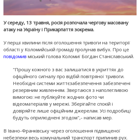
У середу, 13 травня, росія розпочала чергову масовану
атаку на Україну і Прикарпаття зокрема.
У перші хвилини після оголошення тривоги на території
області у Коломийській громаді пролунав вибух. Про це
повідомив
міський голова Коломиї Богдан Станіславський.
"Прошу кожного з вас залишатися в укриттях до
офіційного сигналу про відбій повітряної тривоги.
Необхідні системи життєзабезпечення забезпечені
резервним живленням. Звертаюся з наполегливою
вимогою: не публікуйте жодних фото чи
відеоматеріалів у мережі. Зберігайте спокій і
довіряйте лише офіційним джерелам. Усі подробиці
будуть оприлюднені згодом",- написав мер.
В Івано-Франківську через оголошення підвищеної
небезпеки весь комунальний транспорт припинив рух.