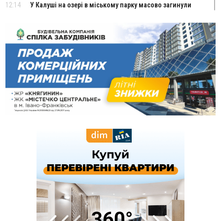
12:14
У Калуші на озері в міському парку масово загинули
качки та риба
11:18
Майстра лісу з Верховинщини оштрафували на 600 тисяч за
переправлення чоловіків до Румунії
10:49
На Прикарпатті через негоду сталися аварійні вимкнення
світла
10:43
За змову на тендері для Долинської лікарні двох
підприємців оштрафували на 272 тисячі гривень
10:09
Яремчанський суд виніс вирок чоловіку, який у Буковелі
вкрав із супермаркету пляшку віскі за 8,5 тисяч
09:53
В урочищі біля Галича археологи відкопали давньоруську
вагову гирку XII–XIII століть
09:39
У Франківську медики провели серію складних операцій
на аорті
07 Серпня
22:22
У Богородчанах на "зебрі" водій Audi наїхав на
ФОТО
хлопчика з велосипедом
21:01
Загальна площа всіх книгарень України - трохи більше ніж 6
футбольних полів