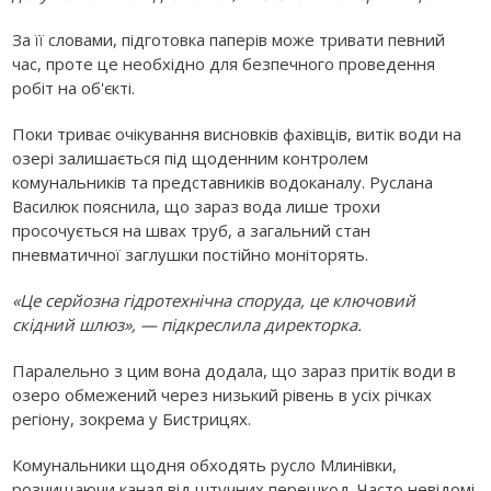
За її словами, підготовка паперів може тривати певний
час, проте це необхідно для безпечного проведення
робіт на об'єкті.
Поки триває очікування висновків фахівців, витік води на
озері залишається під щоденним контролем
комунальників та представників водоканалу. Руслана
Василюк пояснила, що зараз вода лише трохи
просочується на швах труб, а загальний стан
пневматичної заглушки постійно моніторять.
«Це серйозна гідротехнічна споруда, це ключовий
скідний шлюз», — підкреслила директорка.
Паралельно з цим вона додала, що зараз притік води в
озеро обмежений через низький рівень в усіх річках
регіону, зокрема у Бистрицях.
Комунальники щодня обходять русло Млинівки,
розчищаючи канал від штучних перешкод. Часто невідомі