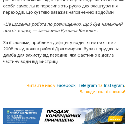
особи самовільно пересипають русло для влаштування
переходів, що суттєво заважає наповненню водойми.
«Це щоденна робота по розчищенню, щоб був належний
притік води», — зазначила Руслана Василюк.
За її словами, проблема дефіциту води тягнеться ще з
2008 року, коли в районі Драгомирчан була споруджена
дамба для захисту від паводків, яка фактично відсікла
частину води від Бистриці.
Читайте нас у
Facebook
,
Telegram
та
Instagram
.
Завжди цікаві новини!