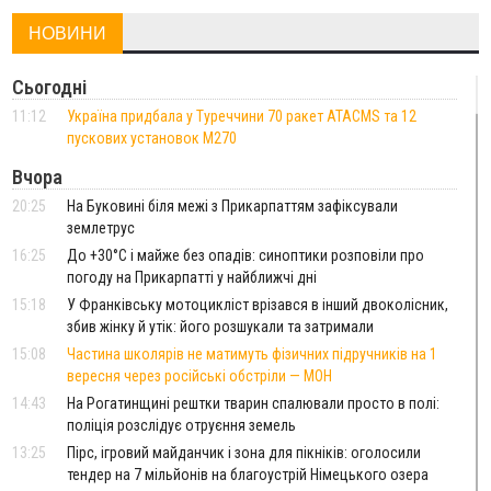
НОВИНИ
Сьогодні
11:12
Україна придбала у Туреччини 70 ракет ATACMS та 12
пускових установок M270
Вчора
20:25
На Буковині біля межі з Прикарпаттям зафіксували
землетрус
16:25
До +30°C і майже без опадів: синоптики розповіли про
погоду на Прикарпатті у найближчі дні
15:18
У Франківську мотоцикліст врізався в інший двоколісник,
збив жінку й утік: його розшукали та затримали
15:08
Частина школярів не матимуть фізичних підручників на 1
вересня через російські обстріли — МОН
14:43
На Рогатинщині рештки тварин спалювали просто в полі:
поліція розслідує отруєння земель
13:25
Пірс, ігровий майданчик і зона для пікніків: оголосили
тендер на 7 мільйонів на благоустрій Німецького озера