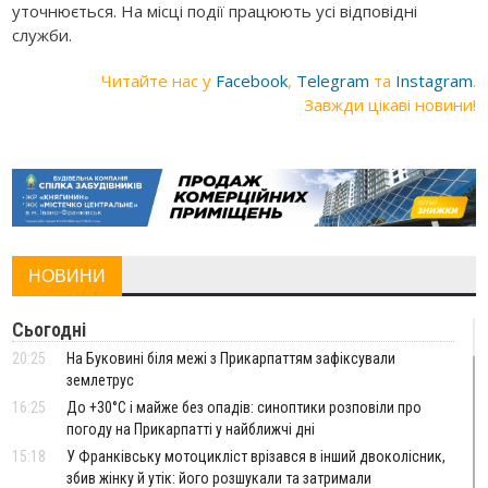
уточнюється. На місці події працюють усі відповідні
служби.
Читайте нас у
Facebook
,
Telegram
та
Instagram
.
Завжди цікаві новини!
НОВИНИ
Сьогодні
20:25
На Буковині біля межі з Прикарпаттям зафіксували
землетрус
16:25
До +30°C і майже без опадів: синоптики розповіли про
погоду на Прикарпатті у найближчі дні
15:18
У Франківську мотоцикліст врізався в інший двоколісник,
збив жінку й утік: його розшукали та затримали