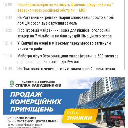
15:08
Частина школярів не матимуть фізичних підручників на 1
вересня через російські обстріли — МОН
14:43
На Рогатинщині рештки тварин спалювали просто в полі:
поліція розслідує отруєння земель
13:25
Пірс, ігровий майданчик і зона для пікніків: оголосили
тендер на 7 мільйонів на благоустрій Німецького озера
12:14
У Калуші на озері в міському парку масово загинули
качки та риба
11:18
Майстра лісу з Верховинщини оштрафували на 600 тисяч за
переправлення чоловіків до Румунії
10:49
На Прикарпатті через негоду сталися аварійні вимкнення
світла
10:43
За змову на тендері для Долинської лікарні двох
підприємців оштрафували на 272 тисячі гривень
10:09
Яремчанський суд виніс вирок чоловіку, який у Буковелі
вкрав із супермаркету пляшку віскі за 8,5 тисяч
09:53
В урочищі біля Галича археологи відкопали давньоруську
вагову гирку XII–XIII століть
09:39
У Франківську медики провели серію складних операцій
на аорті