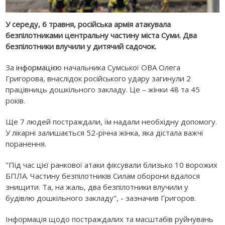
У середу, 6 травня, російська армія атакувала
безпілотниками центральну частину міста Суми. Два
безпілотники влучили у дитячий садочок.
За
інформацією
начальника Сумської ОВА Олега
Григорова, внаслідок російського удару
загинули 2
працівниць дошкільного закладу. Це – жінки 48 та 45
років.
Ще
7 людей постраждали, їм надали необхідну допомогу.
У лікарні залишається 52-річна жінка, яка дістала важчі
поранення.
"Під час цієї ранкової атаки фіксували близько 10 ворожих
БПЛА. Частину безпілотників Силам оборони вдалося
знищити. Та, на жаль, два безпілотники влучили у
будівлю дошкільного закладу", - зазначив Григоров.
Інформація щодо постраждалих та масштабів руйнувань