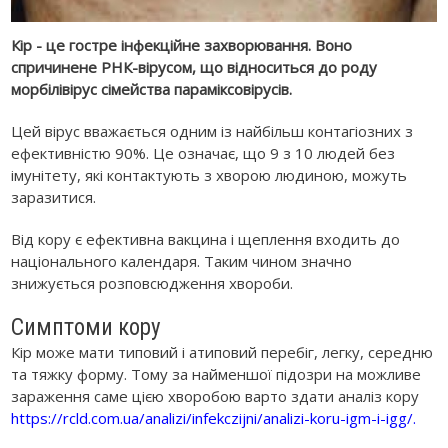
Кір - це гостре інфекційне захворювання. Воно
спричинене РНК-вірусом, що відноситься до роду
морбілівірус сімейства параміксовірусів.
Цей вірус вважається одним із найбільш контагіозних з
ефективністю 90%. Це означає, що 9 з 10 людей без
імунітету, які контактують з хворою людиною, можуть
заразитися.
Від кору є ефективна вакцина і щеплення входить до
національного календаря. Таким чином значно
знижується розповсюдження хвороби.
Симптоми кору
Кір може мати типовий і атиповий перебіг, легку, середню
та тяжку форму. Тому за найменшої підозри на можливе
зараження саме цією хворобою варто здати аналіз кору
https://rcld.com.ua/analizi/infekczijni/analizi-koru-igm-i-igg/
.