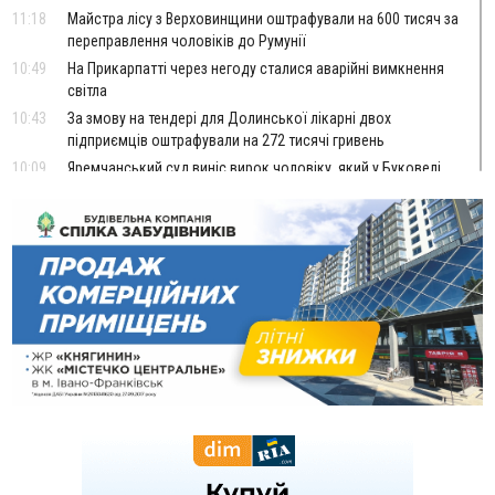
11:18
Майстра лісу з Верховинщини оштрафували на 600 тисяч за
переправлення чоловіків до Румунії
10:49
На Прикарпатті через негоду сталися аварійні вимкнення
світла
10:43
За змову на тендері для Долинської лікарні двох
підприємців оштрафували на 272 тисячі гривень
10:09
Яремчанський суд виніс вирок чоловіку, який у Буковелі
вкрав із супермаркету пляшку віскі за 8,5 тисяч
09:53
В урочищі біля Галича археологи відкопали давньоруську
вагову гирку XII–XIII століть
09:39
У Франківську медики провели серію складних операцій
на аорті
Вчора
22:22
У Богородчанах на "зебрі" водій Audi наїхав на
ФОТО
хлопчика з велосипедом
21:01
Загальна площа всіх книгарень України - трохи більше ніж 6
футбольних полів
20:47
На "зебрі" у Франківську два мотоциклісти збили жінку
18:55
Прикарпаття серед лідерів за будівництвом новобудов і