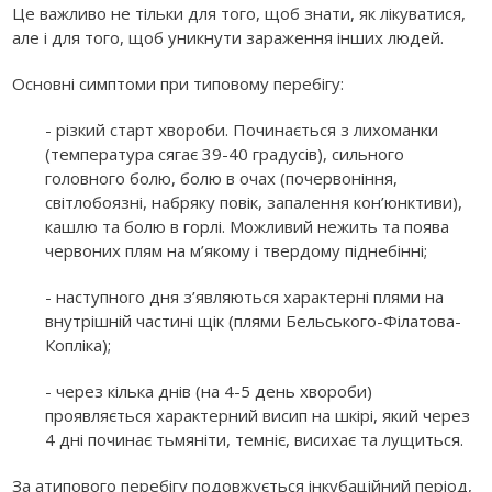
Це важливо не тільки для того, щоб знати, як лікуватися,
але і для того, щоб уникнути зараження інших людей.
Основні симптоми при типовому перебігу:
- різкий старт хвороби. Починається з лихоманки
(температура сягає 39-40 градусів), сильного
головного болю, болю в очах (почервоніння,
світлобоязні, набряку повік, запалення кон’юнктиви),
кашлю та болю в горлі. Можливий нежить та поява
червоних плям на м’якому і твердому піднебінні;
- наступного дня з’являються характерні плями на
внутрішній частині щік (плями Бельського-Філатова-
Копліка);
- через кілька днів (на 4-5 день хвороби)
проявляється характерний висип на шкірі, який через
4 дні починає тьмяніти, темніє, висихає та лущиться.
За атипового перебігу подовжується інкубаційний період,