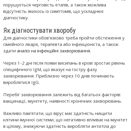
порушується черговість етапів, а також можлива
відсутність якихось із симптомів, що ускладнює
діагностику.
Як діагностувати хворобу
Для діагностики обов’язково треба пройти обстеження у
сімейного лікаря, терапевта або інфекціоніста, а також
здати
аналіз на інфекційні захворювання
.
Через 1-2 дні після появи висипань в крові зростає рівень
специфічного IgM, що вказує на гостру фазу
захворювання. Приблизно через 10 днів починають
вироблятися IgG.
Перебіг захворювання залежить від багатьох факторів:
вакцинації, імунітету, наявності хронічних захворювань.
Важливо пам’ятати, що вірус має здатність нищити
клітини імунної системи, що негативно впливає на імунітет
в цілому, знижуючи здатність виробляти антитіла до