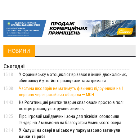
НОВИНИ
Сьогодні
15:18
У Франківську мотоцикліст врізався в інший двоколісник,
збив жінку й утік: його розшукали та затримали
15:08
Частина школярів не матимуть фізичних підручників на 1
вересня через російські обстріли — МОН
14:43
На Рогатинщині рештки тварин спалювали просто в полі:
поліція розслідує отруєння земель
13:25
Пірс, ігровий майданчик і зона для пікніків: оголосили
тендер на 7 мільйонів на благоустрій Німецького озера
12:14
У Калуші на озері в міському парку масово загинули
качки та риба