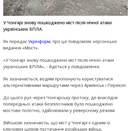
У Чонгарі знову пошкоджено міст після нічної атаки
українських БПЛА.
Як передає
Укрінформ
, про це повідомляє херсонське
видання
«Мост»
.
«У Чонгарі знову пошкоджено міст після нічної атаки
українських
БПЛА
», - йдеться у повідомленні.
Як зазначається, водіям пропонують користуватися
альтернативними маршрутами через Армянськ і Перекоп.
До цього рух через Чонгарську протоку, де внаслідок
попередньої атаки безпілотників було пошкоджено
мостове полотно, здійснювали у реверсному режимі.
Військові зазначають, що міст у Чонгарі є одним із
ключових шляхів постачання російських військ,