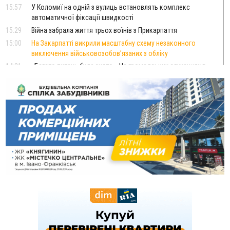
15:57
У Коломиї на одній з вулиць встановлять комплекс
автоматичної фіксації швидкості
15:29
Війна забрала життя трьох воїнів з Прикарпаття
15:00
На Закарпатті викрили масштабну схему незаконного
виключення військовозобов’язаних з обліку
14:31
«Багато питань буде знято». На громадських слуханнях в
Яремче обговорили, як вирішити питання джипінгу в
Карпатах
13:54
5 «тихих» хвороб, які виявляє профілактичне обстеження
13:30
На Надрічній тривають останні приготування до
ФОТО
нового руху
12:57
У Франківську зафіксували найбільшу спеку за всю історію
спостережень
12:24
Лікування наркоманії Київ: чому важливо розпочати
терапію якомога раніше
12:00
Франківця, який у Косові викрав за магазину понад 640
тисяч гривень у валюті, засудили до 5 років
11:50
Податкова передасть в Міноборони для "Оберегу" дані про
чоловіків 18–60 років
11:20
Водійка, яку на Сухомлинського побив інший керманич,