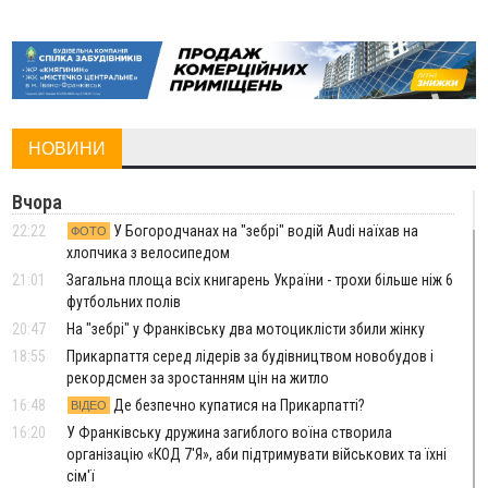
НОВИНИ
Вчора
22:22
У Богородчанах на "зебрі" водій Audi наїхав на
ФОТО
хлопчика з велосипедом
21:01
Загальна площа всіх книгарень України - трохи більше ніж 6
футбольних полів
20:47
На "зебрі" у Франківську два мотоциклісти збили жінку
18:55
Прикарпаття серед лідерів за будівництвом новобудов і
рекордсмен за зростанням цін на житло
16:48
Де безпечно купатися на Прикарпатті?
ВІДЕО
16:20
У Франківську дружина загиблого воїна створила
організацію «КОД 7'Я», аби підтримувати військових та їхні
сім'ї