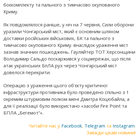
боєкомплекту та пального з тимчасово окупованого
Криму.
Як повідомлялося раніше, у
ніч на 7 червня, Сили оборони
уразили Чонгарський міст, який є основним шляхом
доставки російських військових, БК та пального з
тимчасово окупованого Криму. внаслідок ураження міст
зазнав значних пошкоджень. Гауляйтер ТОТ Херсонщини
Володимир Сальдо поскаржився у соцмережах, що після
атак українських БпЛА рух через Чонгарський міст
довелося перекрити.
Операцію з ураження цього об’єкту критичної
інфраструктури противника було проведено спільно з 1
окремим штурмовим полком імені Дмитра Коцюбайла, а
для її реалізації було використано «засоби Fire Point та
БПЛА „Бегемот“».
Читайте нас у
Facebook
,
Telegram
та
Instagram
.
Завжди цікаві новини!