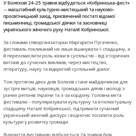
У Болехові 24-25 травня відбудеться «Кобринська-фест»
-- масштабний культурно-мистецький та науково-
просвітницький захід, присвячений постаті відомої
письменниці, громадської діячки та засновниці
українського жіночого руху Наталії Кобринської.
За словами співорганізаторки Маргарити Пугаченко,
фестиваль покликаний не лише вшанувати її спадщину, а
й переосмислити роль жінки в суспільстві - від історичних
витоків до сучасних викликів, через мистецтво,
літературу, науку та відкритий суспільний діалог.
Тож протягом двох днів Болехів стане майданчиком для
зустрічі митців, науковців, громадських діячів і молоді з
різних регіонів України та з-за кордону. Головна мета
фестивалю - популяризувати культурну та інтелектуальну
спадщину Наталії Кобринської, підтримати сучасний
український жіночий дискурс і водночас посилити роль
культури у розвитку громади.
Відкриття фестивалю відбудеться 24 травня біля