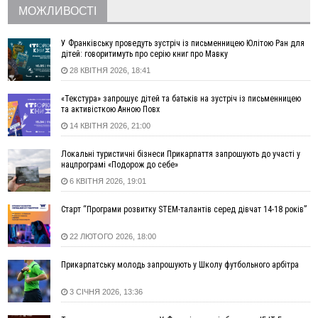
МОЖЛИВОСТІ
06 Серпня
18:46
У Польщі невідомі скоїли наругу над могилою УПА
ФОТО
У Франківську проведуть зустріч із письменницею Юлітою Ран для
дітей: говоритимуть про серію книг про Мавку
17:45
Сили оборони уразила Ярославський НПЗ та кораблі
28 КВІТНЯ 2026, 18:41
берегової охорони фсб у Керчі
17:17
Скарби Музею писанкового розпису побачать
ВІДЕО
«Текстура» запрошує дітей та батьків на зустріч із письменницею
далеко за межами Коломиї
та активісткою Анною Повх
16:42
Поблизу Франківська п'яний на Chevrolet втікав від поліції
14 КВІТНЯ 2026, 21:00
16:27
На Прикарпатті триває декларування вогнепальної зброї:
уже зареєстровано 282 одиниці
Локальні туристичні бізнеси Прикарпаття запрошують до участі у
нацпрограмі «Подорож до себе»
15:58
Понад 9 тис. прикарпатських вступників отримали
6 КВІТНЯ 2026, 19:01
рекомендації до зарахування на бакалаврат у ВНЗ
15:28
Кілька вулиць у Долині тимчасово залишаться без газу
Старт “Програми розвитку STEM-талантів серед дівчат 14-18 років”
15:02
У Старуні відбулася Патріарша проща
ФОТО
22 ЛЮТОГО 2026, 18:00
14:35
Не знає англійську на достатньому рівні. Франківець Лев
Кишакевич не зможе стати суддею Міжнародного
Прикарпатську молодь запрошують у Школу футбольного арбітра
кримінального суду
14:14
У Ворохті проведуть Кубок ФЛСУ зі стрибків на лижах,
3 СІЧНЯ 2026, 13:36
пам'яті оборонця Богдана Бухонка
13:30
На Калущині розшукали чоловіка, який три дні
ФОТО