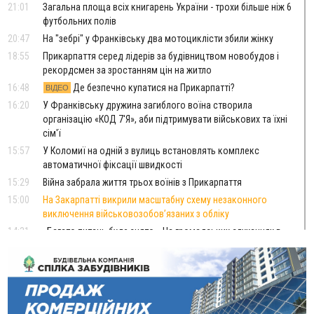
21:01
Загальна площа всіх книгарень України - трохи більше ніж 6
футбольних полів
20:47
На "зебрі" у Франківську два мотоциклісти збили жінку
18:55
Прикарпаття серед лідерів за будівництвом новобудов і
рекордсмен за зростанням цін на житло
16:48
Де безпечно купатися на Прикарпатті?
ВІДЕО
16:20
У Франківську дружина загиблого воїна створила
організацію «КОД 7'Я», аби підтримувати військових та їхні
сім'ї
15:57
У Коломиї на одній з вулиць встановлять комплекс
автоматичної фіксації швидкості
15:29
Війна забрала життя трьох воїнів з Прикарпаття
15:00
На Закарпатті викрили масштабну схему незаконного
виключення військовозобов’язаних з обліку
14:31
«Багато питань буде знято». На громадських слуханнях в
Яремче обговорили, як вирішити питання джипінгу в
Карпатах
13:54
5 «тихих» хвороб, які виявляє профілактичне обстеження
13:30
На Надрічній тривають останні приготування до
ФОТО
нового руху