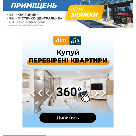
12:57
У Франківську зафіксували найбільшу спеку за всю історію
спостережень
12:24
Лікування наркоманії Київ: чому важливо розпочати
терапію якомога раніше
12:00
Франківця, який у Косові викрав за магазину понад 640
тисяч гривень у валюті, засудили до 5 років
11:50
Податкова передасть в Міноборони для "Оберегу" дані про
чоловіків 18–60 років
11:20
Водійка, яку на Сухомлинського побив інший керманич,
відмовилася від обвинувачення — справу закрили
10:45
У Франківську, Коломиї, Долині та Яремче 6 серпня
зафіксували рекордну спеку
10:02
Змушував надсилати інтимні фото: на Прикарпатті
затримали підозрюваного у розбещенні малолітньої
09:22
АМКУ розпочав справу проти Гвіздецької селищної ради
через різні ставки земельного податку
08:54
Синоптики попереджають про значний дощ на Прикарпатті
до кінця п'ятниці
08:45
Нафтогазову площу на межі Прикарпаття та Львівщини
повторно виставили на аукціон за 830 млн