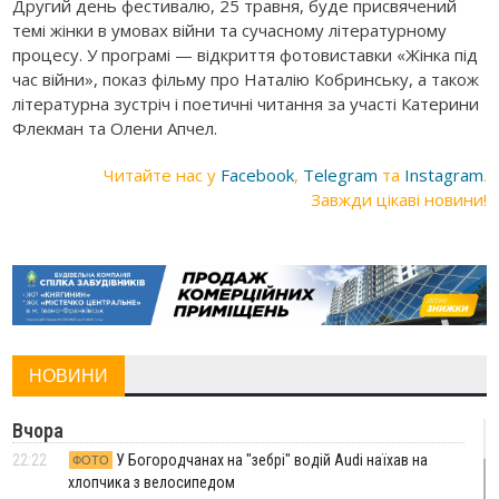
Другий день фестивалю, 25 травня, буде присвячений
темі жінки в умовах війни та сучасному літературному
процесу. У програмі — відкриття фотовиставки «Жінка під
час війни», показ фільму про Наталію Кобринську, а також
літературна зустріч і поетичні читання за участі Катерини
Флекман та Олени Апчел.
Читайте нас у
Facebook
,
Telegram
та
Instagram
.
Завжди цікаві новини!
НОВИНИ
Вчора
22:22
У Богородчанах на "зебрі" водій Audi наїхав на
ФОТО
хлопчика з велосипедом