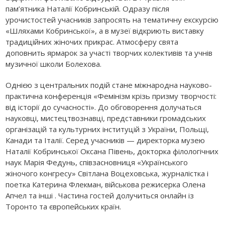
пам’ятника Наталії Кобринській. Одразу після
урочистостей учасників запросять на тематичну екскурсію
«Шляхами Кобринської», а в музеї відкриють виставку
традиційних жіночих прикрас. Атмосферу свята
доповнить ярмарок за участі творчих колективів та учнів
музичної школи Болехова.
Однією з центральних подій стане міжнародна науково-
практична конференція «Фемінізм крізь призму творчості:
від історії до сучасності». До обговорення долучаться
науковці, мистецтвознавці, представники громадських
організацій та культурних інституцій з України, Польщі,
Канади та Італії. Серед учасників — директорка музею
Наталії Кобринської Оксана Півень, докторка філологічних
наук Марія Федунь, співзасновниця «Українського
жіночого конгресу» Світлана Воцеховська, журналістка і
поетка Катерина Флекман, військова режисерка Олена
Апчел та інші . Частина гостей долучиться онлайн із
Торонто та європейських країн.