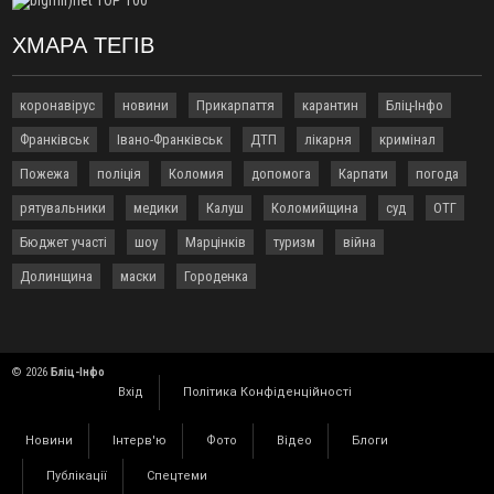
відкритої операції
ХМАРА ТЕГІВ
18:42
На лінії зіткнення загинув керівник пошукового загону
"Плацдарм" Олексій Юков
18:11
СБС за дві доби уразили 13 енергооб'єктів на окупованих
коронавірус
новини
Прикарпаття
карантин
Бліц-Інфо
територіях
Франківськ
Івано-Франківськ
ДТП
лікарня
кримінал
17:20
Українці подали рекордну кількість заяв до університетів.
Які спеціальності обирають
Пожежа
поліція
Коломия
допомога
Карпати
погода
16:43
Зарплати на Прикарпатті за місяць зросли на 10%, але до
рятувальники
медики
Калуш
Коломийщина
суд
ОТГ
середньої по Україні ще далеко
Бюджет участі
шоу
Марцінків
туризм
війна
16:14
Франківець, який стріляв біля АЗС, вийшов під заставу та
був повторно затриманий
Долинщина
маски
Городенка
15:54
Прикарпатець прийшов у Пенсійний та заявив поліції про
гранату, бо йому не нарахували пенсію
14:59
У Болгарії затримали прикарпатця, який виготовляв
наркотики для міжнародного синдикату
© 2026
Бліц-Інфо
Вхід
Політика Конфіденційності
14:47
Стефанішина отримала нову підозру. Їй обирають
запобіжний захід
Новини
Інтерв'ю
Фото
Відео
Блоги
14:02
«Пілот з Лондона» видурив у жительки Коломийщини
майже 64 тисячі гривень
Публікації
Спецтеми