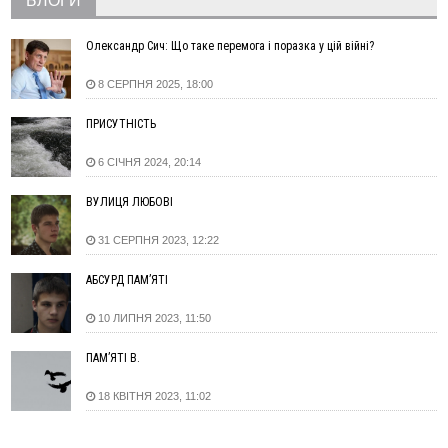
БЛОГИ
повторно виставили на аукціон за 830 млн
06 Серпня
Олександр Сич: Що таке перемога і поразка у цій війні?
18:46
У Польщі невідомі скоїли наругу над могилою УПА
ФОТО
8 СЕРПНЯ 2025, 18:00
17:45
Сили оборони уразила Ярославський НПЗ та кораблі
берегової охорони фсб у Керчі
ПРИСУТНІСТЬ
17:17
Скарби Музею писанкового розпису побачать
ВІДЕО
далеко за межами Коломиї
6 СІЧНЯ 2024, 20:14
16:42
Поблизу Франківська п'яний на Chevrolet втікав від поліції
16:27
На Прикарпатті триває декларування вогнепальної зброї:
ВУЛИЦЯ ЛЮБОВІ
уже зареєстровано 282 одиниці
31 СЕРПНЯ 2023, 12:22
15:58
Понад 9 тис. прикарпатських вступників отримали
рекомендації до зарахування на бакалаврат у ВНЗ
АБСУРД ПАМ’ЯТІ
15:28
Кілька вулиць у Долині тимчасово залишаться без газу
15:02
У Старуні відбулася Патріарша проща
ФОТО
10 ЛИПНЯ 2023, 11:50
14:35
Не знає англійську на достатньому рівні. Франківець Лев
ПАМ’ЯТІ В.
Кишакевич не зможе стати суддею Міжнародного
кримінального суду
18 КВІТНЯ 2023, 11:02
14:14
У Ворохті проведуть Кубок ФЛСУ зі стрибків на лижах,
пам'яті оборонця Богдана Бухонка