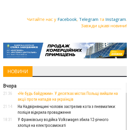
Читайте нас у
Facebook
,
Telegram
та
Instagram
.
Завжди цікаві новини!
НОВИНИ
Вчора
21:36
«Не будь байдужим». У десятках містах Польщі вийшли на
акції проти нападів на українців
21:14
На Надвірнянщині чоловік застрелив кота з пневматики:
поліція відкрила провадження
18:31
У Франківську водійка Volkswagen збила 12-річного
хлопця на електросамокаті