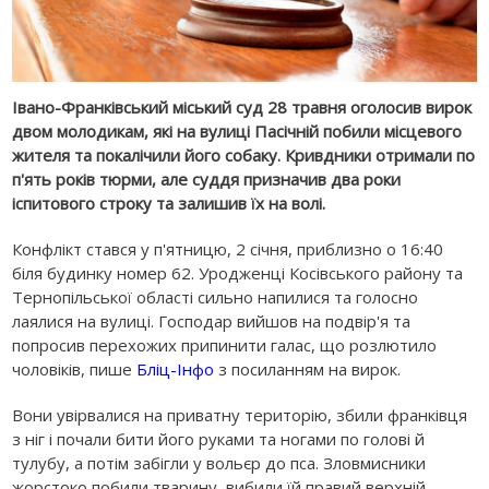
Івано-Франківський міський суд 28 травня оголосив вирок
двом молодикам, які на вулиці Пасічній побили місцевого
жителя та покалічили його собаку. Кривдники отримали по
п'ять років тюрми, але суддя призначив два роки
іспитового строку та залишив їх на волі.
Конфлікт стався у п'ятницю, 2 січня, приблизно о 16:40
біля будинку номер 62. Уродженці Косівського району та
Тернопільської області сильно напилися та голосно
лаялися на вулиці. Господар вийшов на подвір'я та
попросив перехожих припинити галас, що розлютило
чоловіків, пише
Бліц-Інфо
з посиланням на вирок.
Вони увірвалися на приватну територію, збили франківця
з ніг і почали бити його руками та ногами по голові й
тулубу, а потім забігли у вольєр до пса. Зловмисники
жорстоко побили тварину, вибили їй правий верхній