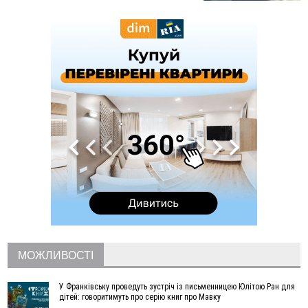
13:25
Пірс, ігровий майданчик і зона для пікніків: оголосили
тендер на 7 мільйонів на благоустрій Німецького озера
12:14
У Калуші на озері в міському парку масово загинули
качки та риба
11:18
Майстра лісу з Верховинщини оштрафували на 600 тисяч за
переправлення чоловіків до Румунії
10:49
На Прикарпатті через негоду сталися аварійні вимкнення
світла
10:43
За змову на тендері для Долинської лікарні двох
підприємців оштрафували на 272 тисячі гривень
10:09
Яремчанський суд виніс вирок чоловіку, який у Буковелі
вкрав із супермаркету пляшку віскі за 8,5 тисяч
09:53
В урочищі біля Галича археологи відкопали давньоруську
вагову гирку XII–XIII століть
09:39
У Франківську медики провели серію складних операцій
на аорті
МОЖЛИВОСТІ
07 Серпня
У Франківську проведуть зустріч із письменницею Юлітою Ран для
22:22
У Богородчанах на "зебрі" водій Audi наїхав на
ФОТО
дітей: говоритимуть про серію книг про Мавку
хлопчика з велосипедом