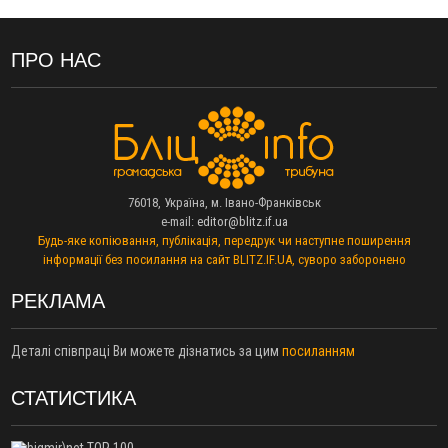
13:30
На Калущині розшукали чоловіка, який три дні
ФОТО
блукав у лісі
13:14
Боднар розповів про реакцію влади Польщі на атаки на
ПРО НАС
українців та про зміни після 23 серпня
12:31
"Едельвейси" щемливо привітали рідну Коломию з
ВІДЕО
Днем міста
11:55
Вчора у Франківську, Коломиї, Долині та Яремче
зафіксували рекордну спеку
11:45
У Надвірній п'яна жінка побила малолітнього хлопчика: суд
76018, Україна, м. Івано-Франківськ
призначив штраф і 30 тисяч компенсації
e-mail:
editor@blitz.if.ua
11:17
У басейні Дністра встановилася гідрологічна посуха - рівні
Будь-яке копіювання, публікація, передрук чи наступне поширення
води наблизилися до найнижчих показників
інформації без посилання на сайт BLITZ.IF.UA, суворо заборонено
11:09
У Бурштині поблизу АЗС сталася масова бійка, поліція
з'ясовує обставини
РЕКЛАМА
10:30
ФОП із Житомира після купівлі права вимоги за 120
тисяч позивається до Франківська на понад 20 млн грн
Деталі співпраці Ви можете дізнатись за цим
посиланням
08:52
У горах біля Осмолоди за допомогою БПЛА розшукали
двох жінок, які заблукали під час збирання ягід
СТАТИСТИКА
05 Серпня
19:52
У Франківську вперше прооперували немовля без