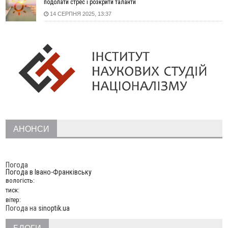
подолати стрес і розкрити таланти
12:57
У Франківську зафіксували найбільшу спеку за всю історію
14 СЕРПНЯ 2025, 13:37
спостережень
12:24
Лікування наркоманії Київ: чому важливо розпочати
терапію якомога раніше
12:00
Франківця, який у Косові викрав за магазину понад 640
тисяч гривень у валюті, засудили до 5 років
11:50
Податкова передасть в Міноборони для "Оберегу" дані про
чоловіків 18–60 років
11:20
Водійка, яку на Сухомлинського побив інший керманич,
відмовилася від обвинувачення — справу закрили
10:45
У Франківську, Коломиї, Долині та Яремче 6 серпня
АНОНСИ
зафіксували рекордну спеку
10:02
Змушував надсилати інтимні фото: на Прикарпатті
затримали підозрюваного у розбещенні малолітньої
Погода
Погода в
Івано-Франківську
09:22
АМКУ розпочав справу проти Гвіздецької селищної ради
вологість:
через різні ставки земельного податку
тиск:
08:54
Синоптики попереджають про значний дощ на Прикарпатті
вітер:
до кінця п'ятниці
Погода на
sinoptik.ua
08:45
Нафтогазову площу на межі Прикарпаття та Львівщини