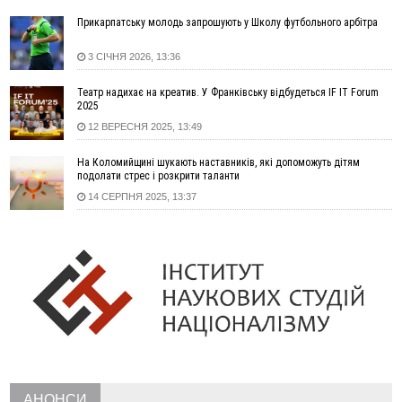
13:13
У четвер на Прикарпатті очікується сильна спека до 39°
Прикарпатську молодь запрошують у Школу футбольного арбітра
13:00
На Снятинщині спіймали чоловіка, який зливав з цистерни
у полі невідому речовину
3 СІЧНЯ 2026, 13:36
12:29
У МОЗ змінили підхід до госпіталізації та оновили правила
роботи стаціонарів
Театр надихає на креатив. У Франківську відбудеться IF IT Forum
12:07
На межі Прикарпаття і Тернопільщини невідомі засипали
2025
русло Золотої Липи та облаштували переправу
12 ВЕРЕСНЯ 2025, 13:49
11:44
У Франківську та Яремче зафіксували нові температурні
На Коломийщині шукають наставників, які допоможуть дітям
рекорди
подолати стрес і розкрити таланти
11:17
Росія вдарила по Харкову "Бандероллю": є постраждалі,
14 СЕРПНЯ 2025, 13:37
пошкоджено цивільне підприємство
10:54
Верховний суд повернув державі 1,5 га лісу із трьома
ставками в Івано-Франківській громаді
10:10
На Каскаді замість веж планують зробити сквер з
дитмайданчиком
09:31
На Верховинщині під час пожежі будинку травмувалась
жінка
09:09
35 цимбалістів на Говерлі встановили Рекорд
ВІДЕО
України
08:37
На Прикарпатті за пів року трапилось понад 100 ДТП через
АНОНСИ