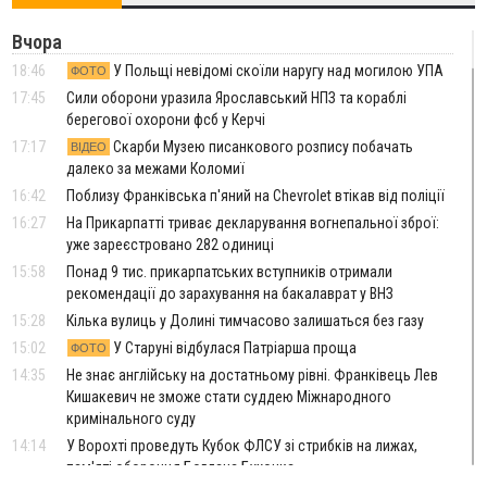
Вчора
18:46
У Польщі невідомі скоїли наругу над могилою УПА
ФОТО
17:45
Сили оборони уразила Ярославський НПЗ та кораблі
берегової охорони фсб у Керчі
17:17
Скарби Музею писанкового розпису побачать
ВІДЕО
далеко за межами Коломиї
16:42
Поблизу Франківська п'яний на Chevrolet втікав від поліції
16:27
На Прикарпатті триває декларування вогнепальної зброї:
уже зареєстровано 282 одиниці
15:58
Понад 9 тис. прикарпатських вступників отримали
рекомендації до зарахування на бакалаврат у ВНЗ
15:28
Кілька вулиць у Долині тимчасово залишаться без газу
15:02
У Старуні відбулася Патріарша проща
ФОТО
14:35
Не знає англійську на достатньому рівні. Франківець Лев
Кишакевич не зможе стати суддею Міжнародного
кримінального суду
14:14
У Ворохті проведуть Кубок ФЛСУ зі стрибків на лижах,
пам'яті оборонця Богдана Бухонка