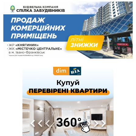
13:30
На Калущині розшукали чоловіка, який три дні
ФОТО
блукав у лісі
13:14
Боднар розповів про реакцію влади Польщі на атаки на
українців та про зміни після 23 серпня
12:31
"Едельвейси" щемливо привітали рідну Коломию з
ВІДЕО
Днем міста
11:55
Вчора у Франківську, Коломиї, Долині та Яремче
зафіксували рекордну спеку
11:45
У Надвірній п'яна жінка побила малолітнього хлопчика: суд
призначив штраф і 30 тисяч компенсації
11:17
У басейні Дністра встановилася гідрологічна посуха - рівні
води наблизилися до найнижчих показників
11:09
У Бурштині поблизу АЗС сталася масова бійка, поліція
з'ясовує обставини
10:30
ФОП із Житомира після купівлі права вимоги за 120
тисяч позивається до Франківська на понад 20 млн грн
08:52
У горах біля Осмолоди за допомогою БПЛА розшукали
двох жінок, які заблукали під час збирання ягід
05 Серпня